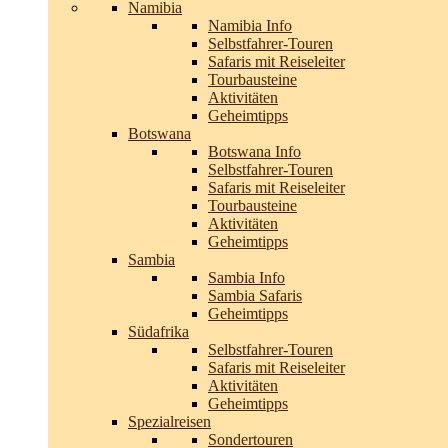
Namibia
Namibia Info
Selbstfahrer-Touren
Safaris mit Reiseleiter
Tourbausteine
Aktivitäten
Geheimtipps
Botswana
Botswana Info
Selbstfahrer-Touren
Safaris mit Reiseleiter
Tourbausteine
Aktivitäten
Geheimtipps
Sambia
Sambia Info
Sambia Safaris
Geheimtipps
Südafrika
Selbstfahrer-Touren
Safaris mit Reiseleiter
Aktivitäten
Geheimtipps
Spezialreisen
Sondertouren