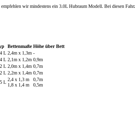
 empfehlen wir mindestens ein 3.0L Hubraum Modell. Bei diesen Fahr
yp
Bettenmaße
Höhe über Bett
.4 L
2,4m x 1,3m
-
.4 L
2,1m x 1,2m
0,9m
,2 L
2,0m x 1,4m
0,7m
,2 L
2,2m x 1,4m
0,7m
2,4 x 1,3 m
0,7m
,5 L
1,8 x 1,4 m
0,5m