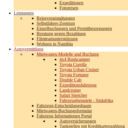
Expeditionen
Fotoreisen
Leistungen
Reiseveranstaltungen
Selbstfahrer-Zentrum
Einzelbuchungen und Permitbesorgungen
Beratung gegen Bezahlung
Filmteamunterstützung
Wohnen in Namibia
Autovermittlung
Mietwagen-Modelle und Buchung
4x4 Bushcamper
Toyota Corolla
Toyota Urban Cruiser
Toyota Fortuner
Double Cab
Expeditionsfahrzeug
Landcruiser
Safari Stretcher
Fahrzeugbeispiele - Südafrika
Fahrzeug-Entscheidungsbaum
Mietwagen-Buchungsformular
Fahrzeug Informationen Portal
Autoversicherungen
Tankstellen mit Kreditkartenzahlung