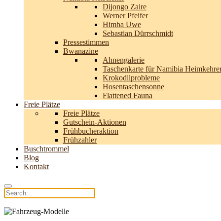
Dijongo Zaire
Werner Pfeifer
Himba Uwe
Sebastian Dürrschmidt
Pressestimmen
Bwanazine
Ahnengalerie
Taschenkarte für Namibia Heimkehre
Krokodilprobleme
Hosentaschensonne
Flattened Fauna
Freie Plätze
Freie Plätze
Gutschein-Aktionen
Frühbucheraktion
Frühzahler
Buschtrommel
Blog
Kontakt