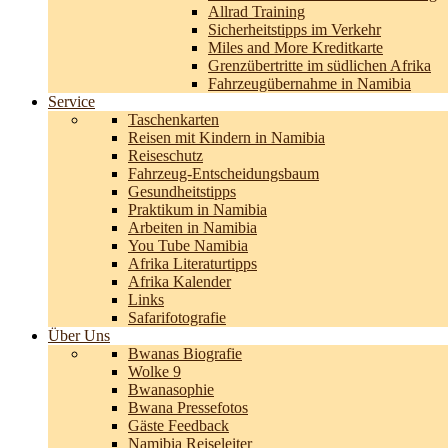
Allrad Training
Sicherheitstipps im Verkehr
Miles and More Kreditkarte
Grenzübertritte im südlichen Afrika
Fahrzeugübernahme in Namibia
Service
Taschenkarten
Reisen mit Kindern in Namibia
Reiseschutz
Fahrzeug-Entscheidungsbaum
Gesundheitstipps
Praktikum in Namibia
Arbeiten in Namibia
You Tube Namibia
Afrika Literaturtipps
Afrika Kalender
Links
Safarifotografie
Über Uns
Bwanas Biografie
Wolke 9
Bwanasophie
Bwana Pressefotos
Gäste Feedback
Namibia Reiseleiter