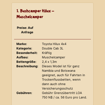
1. Bushcamper Hilux -
Muschelcamper
Preise: Auf
Anfrage
Marke:
Toyota Hilux 4x4
Kategorie:
Double Cab 3L
Besonderheit:
Kräftig
Aufbau:
Muschelcamper
Bettengröße:
2,4 x 1,3m
Beschreibung:
Dieses Model ist für ganz
Namibia und Botswana
geeignet, auch für Fahrten in
Trockenflussbetten, wenn
dann auch ohne
Versicherungsschutz
Gebühren:
Gebühr Grenzübertritt LOA
750 N$ / ca. 56 Euro pro Land.