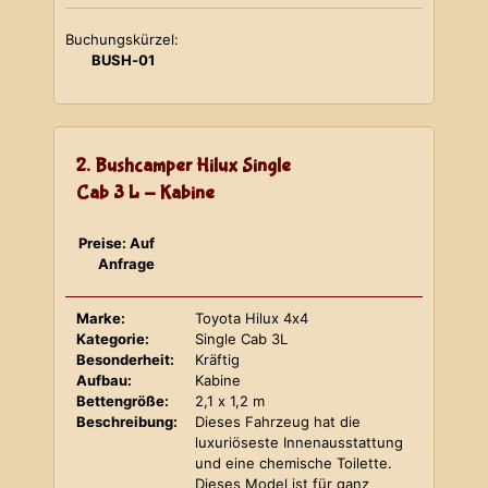
Buchungskürzel:
BUSH-01
2. Bushcamper Hilux Single
Cab 3 L - Kabine
Preise: Auf
Anfrage
Marke:
Toyota Hilux 4x4
Kategorie:
Single Cab 3L
Besonderheit:
Kräftig
Aufbau:
Kabine
Bettengröße:
2,1 x 1,2 m
Beschreibung:
Dieses Fahrzeug hat die
luxuriöseste Innenausstattung
und eine chemische Toilette.
Dieses Model ist für ganz