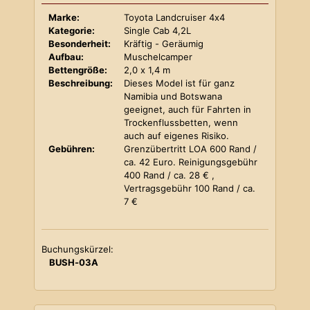
Marke:
Toyota Landcruiser 4x4
Kategorie:
Single Cab 4,2L
Besonderheit:
Kräftig - Geräumig
Aufbau:
Muschelcamper
Bettengröße:
2,0 x 1,4 m
Beschreibung:
Dieses Model ist für ganz
Namibia und Botswana
geeignet, auch für Fahrten in
Trockenflussbetten, wenn
auch auf eigenes Risiko.
Gebühren:
Grenzübertritt LOA 600 Rand /
ca. 42 Euro. Reinigungsgebühr
400 Rand / ca. 28 € ,
Vertragsgebühr 100 Rand / ca.
7 €
Buchungskürzel:
BUSH-03A