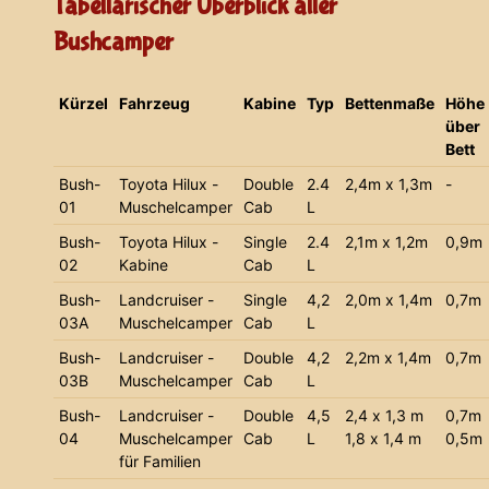
Tabellarischer Überblick aller
Bushcamper
Kürzel
Fahrzeug
Kabine
Typ
Bettenmaße
Höhe
über
Bett
Bush-
Toyota Hilux -
Double
2.4
2,4m x 1,3m
-
01
Muschelcamper
Cab
L
Bush-
Toyota Hilux -
Single
2.4
2,1m x 1,2m
0,9m
02
Kabine
Cab
L
Bush-
Landcruiser -
Single
4,2
2,0m x 1,4m
0,7m
03A
Muschelcamper
Cab
L
Bush-
Landcruiser -
Double
4,2
2,2m x 1,4m
0,7m
03B
Muschelcamper
Cab
L
Bush-
Landcruiser -
Double
4,5
2,4 x 1,3 m
0,7m
04
Muschelcamper
Cab
L
1,8 x 1,4 m
0,5m
für Familien