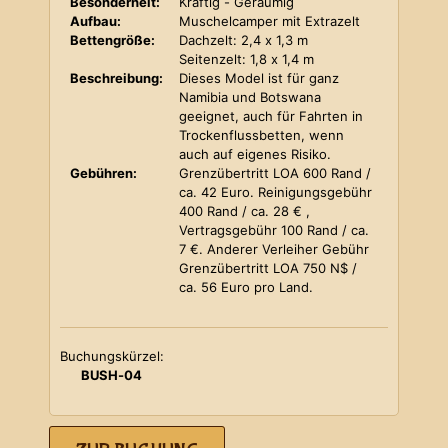
Besonderheit:
Kräftig - Geräumig
Aufbau:
Muschelcamper mit Extrazelt
Bettengröße:
Dachzelt: 2,4 x 1,3 m
Seitenzelt: 1,8 x 1,4 m
Beschreibung:
Dieses Model ist für ganz
Namibia und Botswana
geeignet, auch für Fahrten in
Trockenflussbetten, wenn
auch auf eigenes Risiko.
Gebühren:
Grenzübertritt LOA 600 Rand /
ca. 42 Euro. Reinigungsgebühr
400 Rand / ca. 28 € ,
Vertragsgebühr 100 Rand / ca.
7 €. Anderer Verleiher Gebühr
Grenzübertritt LOA 750 N$ /
ca. 56 Euro pro Land.
Buchungskürzel:
BUSH-04