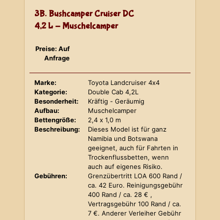
3B. Bushcamper Cruiser DC
4,2 L - Muschelcamper
Preise: Auf
Anfrage
Marke:
Toyota Landcruiser 4x4
Kategorie:
Double Cab 4,2L
Besonderheit:
Kräftig - Geräumig
Aufbau:
Muschelcamper
Bettengröße:
2,4 x 1,0 m
Beschreibung:
Dieses Model ist für ganz
Namibia und Botswana
geeignet, auch für Fahrten in
Trockenflussbetten, wenn
auch auf eigenes Risiko.
Gebühren:
Grenzübertritt LOA 600 Rand /
ca. 42 Euro. Reinigungsgebühr
400 Rand / ca. 28 € ,
Vertragsgebühr 100 Rand / ca.
7 €. Anderer Verleiher Gebühr