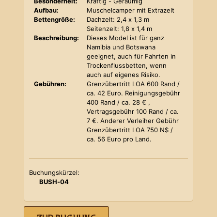
Besonderheit:
Kräftig - Geräumig
Aufbau:
Muschelcamper mit Extrazelt
Bettengröße:
Dachzelt: 2,4 x 1,3 m
Seitenzelt: 1,8 x 1,4 m
Beschreibung:
Dieses Model ist für ganz
Namibia und Botswana
geeignet, auch für Fahrten in
Trockenflussbetten, wenn
auch auf eigenes Risiko.
Gebühren:
Grenzübertritt LOA 600 Rand /
ca. 42 Euro. Reinigungsgebühr
400 Rand / ca. 28 € ,
Vertragsgebühr 100 Rand / ca.
7 €. Anderer Verleiher Gebühr
Grenzübertritt LOA 750 N$ /
ca. 56 Euro pro Land.
Buchungskürzel:
BUSH-04