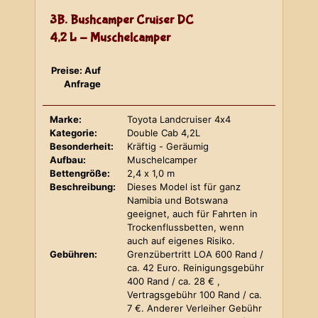
3B. Bushcamper Cruiser DC
4,2 L - Muschelcamper
Preise: Auf
Anfrage
Marke:
Toyota Landcruiser 4x4
Kategorie:
Double Cab 4,2L
Besonderheit:
Kräftig - Geräumig
Aufbau:
Muschelcamper
Bettengröße:
2,4 x 1,0 m
Beschreibung:
Dieses Model ist für ganz
Namibia und Botswana
geeignet, auch für Fahrten in
Trockenflussbetten, wenn
auch auf eigenes Risiko.
Gebühren:
Grenzübertritt LOA 600 Rand /
ca. 42 Euro. Reinigungsgebühr
400 Rand / ca. 28 € ,
Vertragsgebühr 100 Rand / ca.
7 €. Anderer Verleiher Gebühr