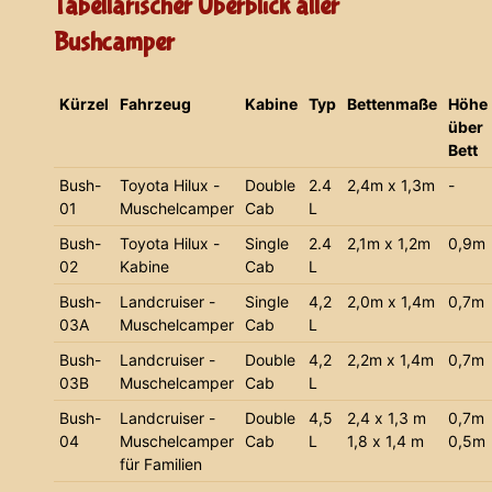
Tabellarischer Überblick aller
Bushcamper
Kürzel
Fahrzeug
Kabine
Typ
Bettenmaße
Höhe
über
Bett
Bush-
Toyota Hilux -
Double
2.4
2,4m x 1,3m
-
01
Muschelcamper
Cab
L
Bush-
Toyota Hilux -
Single
2.4
2,1m x 1,2m
0,9m
02
Kabine
Cab
L
Bush-
Landcruiser -
Single
4,2
2,0m x 1,4m
0,7m
03A
Muschelcamper
Cab
L
Bush-
Landcruiser -
Double
4,2
2,2m x 1,4m
0,7m
03B
Muschelcamper
Cab
L
Bush-
Landcruiser -
Double
4,5
2,4 x 1,3 m
0,7m
04
Muschelcamper
Cab
L
1,8 x 1,4 m
0,5m
für Familien