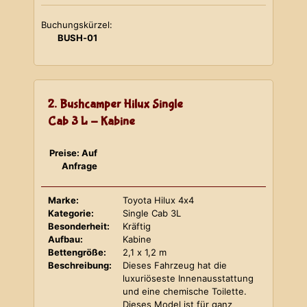
Buchungskürzel:
BUSH-01
2. Bushcamper Hilux Single
Cab 3 L - Kabine
Preise: Auf
Anfrage
Marke:
Toyota Hilux 4x4
Kategorie:
Single Cab 3L
Besonderheit:
Kräftig
Aufbau:
Kabine
Bettengröße:
2,1 x 1,2 m
Beschreibung:
Dieses Fahrzeug hat die
luxuriöseste Innenausstattung
und eine chemische Toilette.
Dieses Model ist für ganz