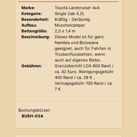
Marke:
Toyota Landcruiser 4x4
Kategorie:
Single Cab 4,2L
Besonderheit:
Kräftig - Geräumig
Aufbau:
Muschelcamper
Bettengröße:
2,0 x 1,4 m
Beschreibung:
Dieses Model ist für ganz
Namibia und Botswana
geeignet, auch für Fahrten in
Trockenflussbetten, wenn
auch auf eigenes Risiko.
Gebühren:
Grenzübertritt LOA 600 Rand /
ca. 42 Euro. Reinigungsgebühr
400 Rand / ca. 28 € ,
Vertragsgebühr 100 Rand / ca.
7 €
Buchungskürzel:
BUSH-03A