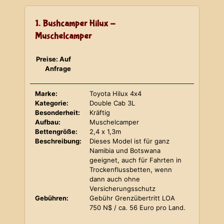
1. Bushcamper Hilux -
Muschelcamper
Preise: Auf
Anfrage
Marke:
Toyota Hilux 4x4
Kategorie:
Double Cab 3L
Besonderheit:
Kräftig
Aufbau:
Muschelcamper
Bettengröße:
2,4 x 1,3m
Beschreibung:
Dieses Model ist für ganz
Namibia und Botswana
geeignet, auch für Fahrten in
Trockenflussbetten, wenn
dann auch ohne
Versicherungsschutz
Gebühren:
Gebühr Grenzübertritt LOA
750 N$ / ca. 56 Euro pro Land.