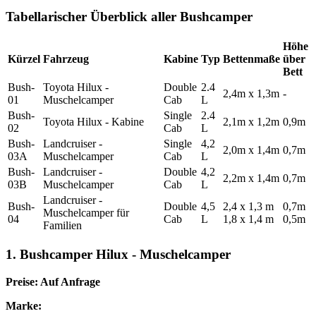
Tabellarischer Überblick aller Bushcamper
Höhe
Kürzel
Fahrzeug
Kabine
Typ
Bettenmaße
über
Bett
Bush-
Toyota Hilux -
Double
2.4
2,4m x 1,3m
-
01
Muschelcamper
Cab
L
Bush-
Single
2.4
Toyota Hilux - Kabine
2,1m x 1,2m
0,9m
02
Cab
L
Bush-
Landcruiser -
Single
4,2
2,0m x 1,4m
0,7m
03A
Muschelcamper
Cab
L
Bush-
Landcruiser -
Double
4,2
2,2m x 1,4m
0,7m
03B
Muschelcamper
Cab
L
Landcruiser -
Bush-
Double
4,5
2,4 x 1,3 m
0,7m
Muschelcamper für
04
Cab
L
1,8 x 1,4 m
0,5m
Familien
1. Bushcamper Hilux - Muschelcamper
Preise: Auf Anfrage
Marke: