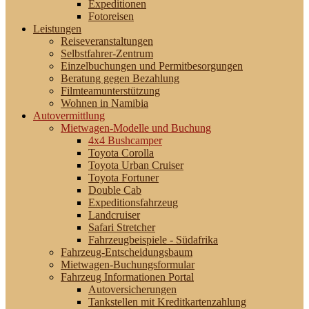
Expeditionen
Fotoreisen
Leistungen
Reiseveranstaltungen
Selbstfahrer-Zentrum
Einzelbuchungen und Permitbesorgungen
Beratung gegen Bezahlung
Filmteamunterstützung
Wohnen in Namibia
Autovermittlung
Mietwagen-Modelle und Buchung
4x4 Bushcamper
Toyota Corolla
Toyota Urban Cruiser
Toyota Fortuner
Double Cab
Expeditionsfahrzeug
Landcruiser
Safari Stretcher
Fahrzeugbeispiele - Südafrika
Fahrzeug-Entscheidungsbaum
Mietwagen-Buchungsformular
Fahrzeug Informationen Portal
Autoversicherungen
Tankstellen mit Kreditkartenzahlung