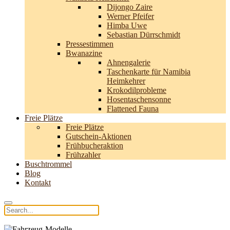
Dijongo Zaire
Werner Pfeifer
Himba Uwe
Sebastian Dürrschmidt
Pressestimmen
Bwanazine
Ahnengalerie
Taschenkarte für Namibia
Heimkehrer
Krokodilprobleme
Hosentaschensonne
Flattened Fauna
Freie Plätze
Freie Plätze
Gutschein-Aktionen
Frühbucheraktion
Frühzahler
Buschtrommel
Blog
Kontakt