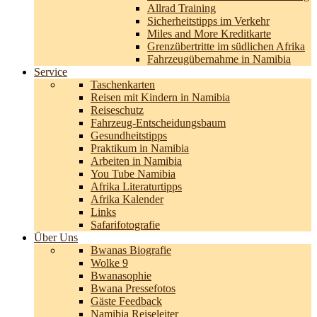
Allrad Training
Sicherheitstipps im Verkehr
Miles and More Kreditkarte
Grenzübertritte im südlichen Afrika
Fahrzeugübernahme in Namibia
Service
Taschenkarten
Reisen mit Kindern in Namibia
Reiseschutz
Fahrzeug-Entscheidungsbaum
Gesundheitstipps
Praktikum in Namibia
Arbeiten in Namibia
You Tube Namibia
Afrika Literaturtipps
Afrika Kalender
Links
Safarifotografie
Über Uns
Bwanas Biografie
Wolke 9
Bwanasophie
Bwana Pressefotos
Gäste Feedback
Namibia Reiseleiter