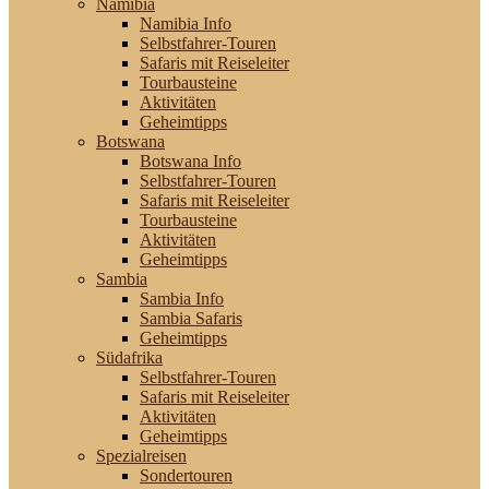
Namibia
Namibia Info
Selbstfahrer-Touren
Safaris mit Reiseleiter
Tourbausteine
Aktivitäten
Geheimtipps
Botswana
Botswana Info
Selbstfahrer-Touren
Safaris mit Reiseleiter
Tourbausteine
Aktivitäten
Geheimtipps
Sambia
Sambia Info
Sambia Safaris
Geheimtipps
Südafrika
Selbstfahrer-Touren
Safaris mit Reiseleiter
Aktivitäten
Geheimtipps
Spezialreisen
Sondertouren