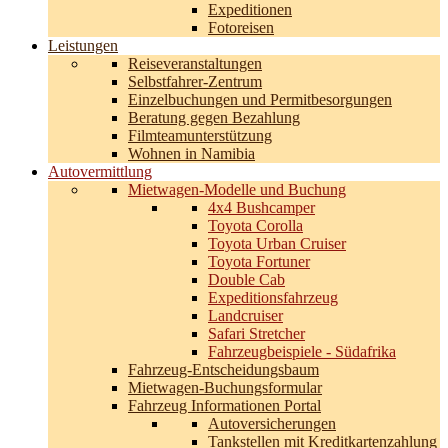
Expeditionen
Fotoreisen
Leistungen
Reiseveranstaltungen
Selbstfahrer-Zentrum
Einzelbuchungen und Permitbesorgungen
Beratung gegen Bezahlung
Filmteamunterstützung
Wohnen in Namibia
Autovermittlung
Mietwagen-Modelle und Buchung
4x4 Bushcamper
Toyota Corolla
Toyota Urban Cruiser
Toyota Fortuner
Double Cab
Expeditionsfahrzeug
Landcruiser
Safari Stretcher
Fahrzeugbeispiele - Südafrika
Fahrzeug-Entscheidungsbaum
Mietwagen-Buchungsformular
Fahrzeug Informationen Portal
Autoversicherungen
Tankstellen mit Kreditkartenzahlung