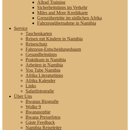
Allrad Training
Sicherheitstipps im Verkehr
Miles and More Kreditkarte
Grenzübertritte im südlichen Afrika
Fahrzeugübernahme in Namibia
Service
Taschenkarten
Reisen mit Kindern in Namibia
Reiseschutz
Fahrzeug-Entscheidungsbaum
Gesundheitstipps
Praktikum in Namibia
Arbeiten in Namibia
You Tube Namibia
Afrika Literaturtipps
Afrika Kalender
Links
Safarifotografie
Über Uns
Bwanas Biografie
Wolke 9
Bwanasophie
Bwana Pressefotos
Gäste Feedback
Namibia Reiseleiter