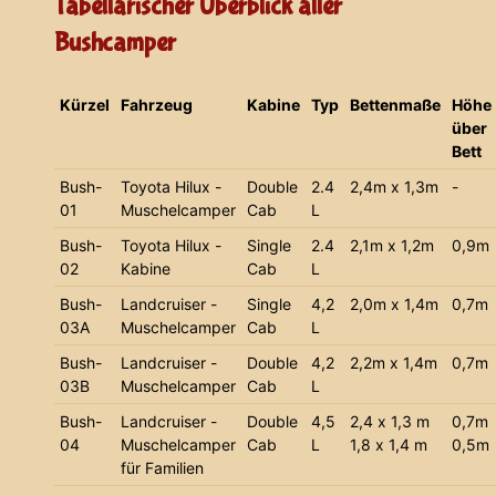
Tabellarischer Überblick aller
Bushcamper
Kürzel
Fahrzeug
Kabine
Typ
Bettenmaße
Höhe
über
Bett
Bush-
Toyota Hilux -
Double
2.4
2,4m x 1,3m
-
01
Muschelcamper
Cab
L
Bush-
Toyota Hilux -
Single
2.4
2,1m x 1,2m
0,9m
02
Kabine
Cab
L
Bush-
Landcruiser -
Single
4,2
2,0m x 1,4m
0,7m
03A
Muschelcamper
Cab
L
Bush-
Landcruiser -
Double
4,2
2,2m x 1,4m
0,7m
03B
Muschelcamper
Cab
L
Bush-
Landcruiser -
Double
4,5
2,4 x 1,3 m
0,7m
04
Muschelcamper
Cab
L
1,8 x 1,4 m
0,5m
für Familien