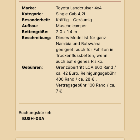
Marke:
Toyota Landcruiser 4x4
Kategorie:
Single Cab 4,2L
Besonderheit:
Kräftig - Geräumig
Aufbau:
Muschelcamper
Bettengröße:
2,0 x 1,4 m
Beschreibung:
Dieses Model ist für ganz
Namibia und Botswana
geeignet, auch für Fahrten in
Trockenflussbetten, wenn
auch auf eigenes Risiko.
Gebühren:
Grenzübertritt LOA 600 Rand /
ca. 42 Euro. Reinigungsgebühr
400 Rand / ca. 28 € ,
Vertragsgebühr 100 Rand / ca.
7 €
Buchungskürzel:
BUSH-03A