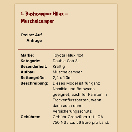
1. Bushcamper Hilux -
Muschelcamper
Preise: Auf
Anfrage
Marke:
Toyota Hilux 4x4
Kategorie:
Double Cab 3L
Besonderheit:
Kräftig
Aufbau:
Muschelcamper
Bettengröße:
2,4 x 1,3m
Beschreibung:
Dieses Model ist für ganz
Namibia und Botswana
geeignet, auch für Fahrten in
Trockenflussbetten, wenn
dann auch ohne
Versicherungsschutz
Gebühren:
Gebühr Grenzübertritt LOA
750 N$ / ca. 56 Euro pro Land.