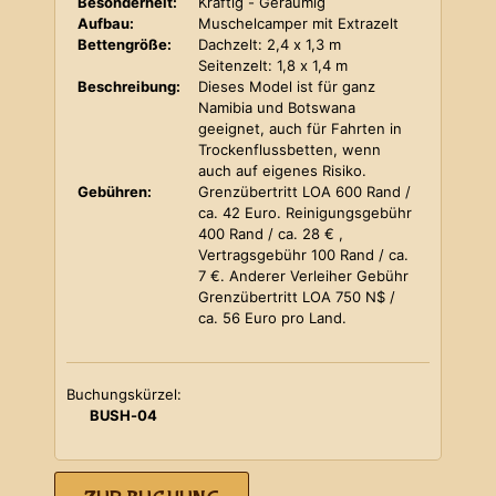
Besonderheit:
Kräftig - Geräumig
Aufbau:
Muschelcamper mit Extrazelt
Bettengröße:
Dachzelt: 2,4 x 1,3 m
Seitenzelt: 1,8 x 1,4 m
Beschreibung:
Dieses Model ist für ganz
Namibia und Botswana
geeignet, auch für Fahrten in
Trockenflussbetten, wenn
auch auf eigenes Risiko.
Gebühren:
Grenzübertritt LOA 600 Rand /
ca. 42 Euro. Reinigungsgebühr
400 Rand / ca. 28 € ,
Vertragsgebühr 100 Rand / ca.
7 €. Anderer Verleiher Gebühr
Grenzübertritt LOA 750 N$ /
ca. 56 Euro pro Land.
Buchungskürzel:
BUSH-04