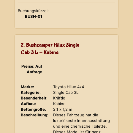
Buchungskürzel:
BUSH-01
2. Bushcamper Hilux Single
Cab 3 L - Kabine
Preise: Auf
Anfrage
Marke:
Toyota Hilux 4x4
Kategorie:
Single Cab 3L
Besonderheit:
Kräftig
Aufbau:
Kabine
Bettengröße:
2,1 x 1,2 m
Beschreibung:
Dieses Fahrzeug hat die
luxuriöseste Innenausstattung
und eine chemische Toilette.
Dieses Model ist für ganz