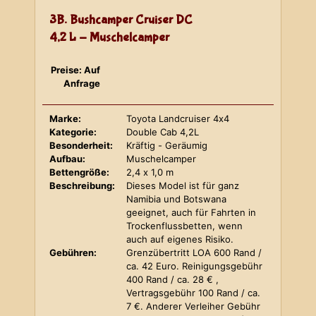
3B. Bushcamper Cruiser DC
4,2 L - Muschelcamper
Preise: Auf
Anfrage
Marke:
Toyota Landcruiser 4x4
Kategorie:
Double Cab 4,2L
Besonderheit:
Kräftig - Geräumig
Aufbau:
Muschelcamper
Bettengröße:
2,4 x 1,0 m
Beschreibung:
Dieses Model ist für ganz
Namibia und Botswana
geeignet, auch für Fahrten in
Trockenflussbetten, wenn
auch auf eigenes Risiko.
Gebühren:
Grenzübertritt LOA 600 Rand /
ca. 42 Euro. Reinigungsgebühr
400 Rand / ca. 28 € ,
Vertragsgebühr 100 Rand / ca.
7 €. Anderer Verleiher Gebühr