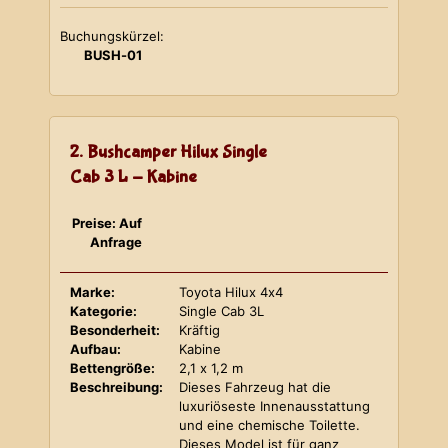
Buchungskürzel:
BUSH-01
2. Bushcamper Hilux Single
Cab 3 L - Kabine
Preise: Auf
Anfrage
Marke:
Toyota Hilux 4x4
Kategorie:
Single Cab 3L
Besonderheit:
Kräftig
Aufbau:
Kabine
Bettengröße:
2,1 x 1,2 m
Beschreibung:
Dieses Fahrzeug hat die
luxuriöseste Innenausstattung
und eine chemische Toilette.
Dieses Model ist für ganz