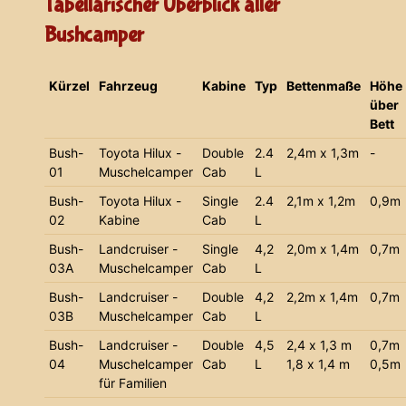
Tabellarischer Überblick aller
Bushcamper
Kürzel
Fahrzeug
Kabine
Typ
Bettenmaße
Höhe
über
Bett
Bush-
Toyota Hilux -
Double
2.4
2,4m x 1,3m
-
01
Muschelcamper
Cab
L
Bush-
Toyota Hilux -
Single
2.4
2,1m x 1,2m
0,9m
02
Kabine
Cab
L
Bush-
Landcruiser -
Single
4,2
2,0m x 1,4m
0,7m
03A
Muschelcamper
Cab
L
Bush-
Landcruiser -
Double
4,2
2,2m x 1,4m
0,7m
03B
Muschelcamper
Cab
L
Bush-
Landcruiser -
Double
4,5
2,4 x 1,3 m
0,7m
04
Muschelcamper
Cab
L
1,8 x 1,4 m
0,5m
für Familien