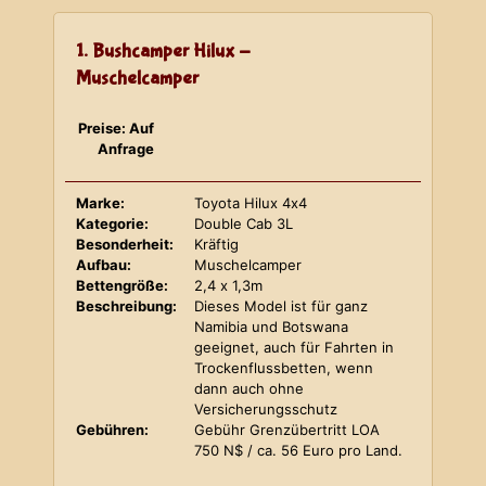
1. Bushcamper Hilux -
Muschelcamper
Preise: Auf
Anfrage
Marke:
Toyota Hilux 4x4
Kategorie:
Double Cab 3L
Besonderheit:
Kräftig
Aufbau:
Muschelcamper
Bettengröße:
2,4 x 1,3m
Beschreibung:
Dieses Model ist für ganz
Namibia und Botswana
geeignet, auch für Fahrten in
Trockenflussbetten, wenn
dann auch ohne
Versicherungsschutz
Gebühren:
Gebühr Grenzübertritt LOA
750 N$ / ca. 56 Euro pro Land.