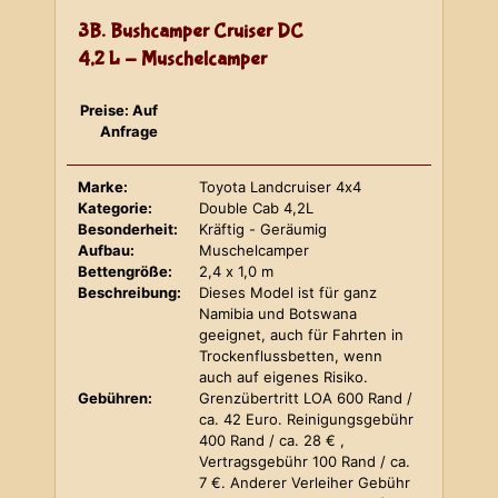
3B. Bushcamper Cruiser DC
4,2 L - Muschelcamper
Preise: Auf
Anfrage
Marke:
Toyota Landcruiser 4x4
Kategorie:
Double Cab 4,2L
Besonderheit:
Kräftig - Geräumig
Aufbau:
Muschelcamper
Bettengröße:
2,4 x 1,0 m
Beschreibung:
Dieses Model ist für ganz
Namibia und Botswana
geeignet, auch für Fahrten in
Trockenflussbetten, wenn
auch auf eigenes Risiko.
Gebühren:
Grenzübertritt LOA 600 Rand /
ca. 42 Euro. Reinigungsgebühr
400 Rand / ca. 28 € ,
Vertragsgebühr 100 Rand / ca.
7 €. Anderer Verleiher Gebühr