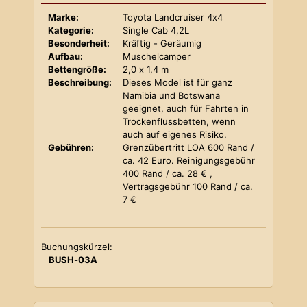
Marke:
Toyota Landcruiser 4x4
Kategorie:
Single Cab 4,2L
Besonderheit:
Kräftig - Geräumig
Aufbau:
Muschelcamper
Bettengröße:
2,0 x 1,4 m
Beschreibung:
Dieses Model ist für ganz
Namibia und Botswana
geeignet, auch für Fahrten in
Trockenflussbetten, wenn
auch auf eigenes Risiko.
Gebühren:
Grenzübertritt LOA 600 Rand /
ca. 42 Euro. Reinigungsgebühr
400 Rand / ca. 28 € ,
Vertragsgebühr 100 Rand / ca.
7 €
Buchungskürzel:
BUSH-03A