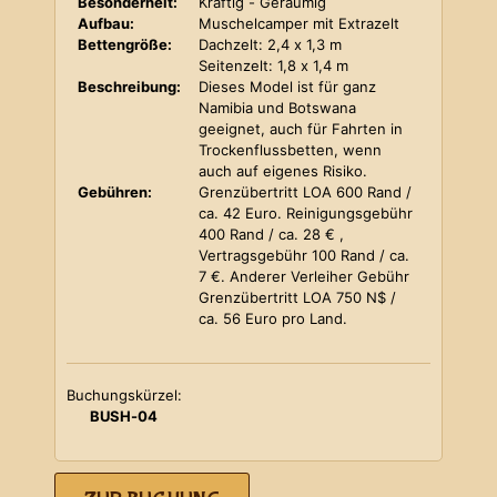
Besonderheit:
Kräftig - Geräumig
Aufbau:
Muschelcamper mit Extrazelt
Bettengröße:
Dachzelt: 2,4 x 1,3 m
Seitenzelt: 1,8 x 1,4 m
Beschreibung:
Dieses Model ist für ganz
Namibia und Botswana
geeignet, auch für Fahrten in
Trockenflussbetten, wenn
auch auf eigenes Risiko.
Gebühren:
Grenzübertritt LOA 600 Rand /
ca. 42 Euro. Reinigungsgebühr
400 Rand / ca. 28 € ,
Vertragsgebühr 100 Rand / ca.
7 €. Anderer Verleiher Gebühr
Grenzübertritt LOA 750 N$ /
ca. 56 Euro pro Land.
Buchungskürzel:
BUSH-04