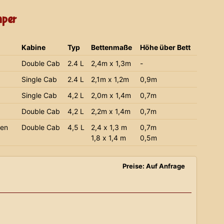
mper
Kabine
Typ
Bettenmaße
Höhe über Bett
Double Cab
2.4 L
2,4m x 1,3m
-
Single Cab
2.4 L
2,1m x 1,2m
0,9m
Single Cab
4,2 L
2,0m x 1,4m
0,7m
Double Cab
4,2 L
2,2m x 1,4m
0,7m
ien
Double Cab
4,5 L
2,4 x 1,3 m
0,7m
1,8 x 1,4 m
0,5m
Preise: Auf Anfrage