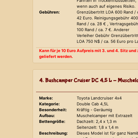
Fahrten in Trockenflussbetten,
wenn auch auf eigenes Risiko.
Gebühren:
Grenzübertritt LOA 600 Rand / 
42 Euro. Reinigungsgebühr 400
Rand / ca. 28 € , Vertragsgebüh
100 Rand / ca. 7 €. Anderer
Verleiher Gebühr Grenzübertrit
LOA 750 N$ / ca. 56 Euro pro L
Kann für je 10 Euro Aufpreis mit 3. und 4. Sitz un
geliefert werden.
4. Bushcamper Cruiser DC 4,5 L - Muschelc
Marke:
Toyota Landcruiser 4x4
Kategorie:
Double Cab 4,5L
Besonderheit:
Kräftig - Geräumig
Aufbau:
Muschelcamper mit Extrazelt
Bettengröße:
Dachzelt: 2,4 x 1,3 m
Seitenzelt: 1,8 x 1,4 m
Beschreibung:
Dieses Model ist für ganz Nami