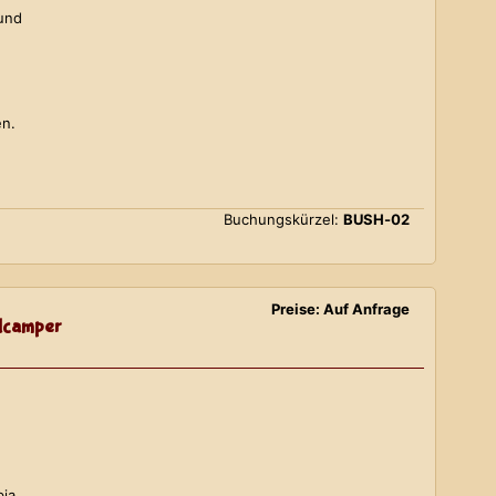
 und
en.
Buchungskürzel:
BUSH-02
Preise: Auf Anfrage
lcamper
bia