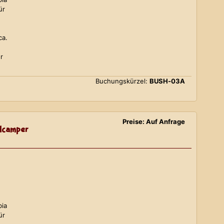
ür
ca.
r
Buchungskürzel:
BUSH-03A
Preise: Auf Anfrage
lcamper
bia
ür