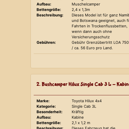
Aufbau:
Muschelcamper
Bettengröße:
2,4 x 1,3m
Beschreibung:
Dieses Model ist für ganz Nami
und Botswana geeignet, auch f
Fahrten in Trockenflussbetten,
wenn dann auch ohne
Versicherungsschutz
Gebühren:
Gebühr Grenzübertritt LOA 75
/ ca. 56 Euro pro Land.
2. Bushcamper Hilux Single Cab 3 L - Kabin
Marke:
Toyota Hilux 4x4
Kategorie:
Single Cab 3L
Besonderheit:
Kräftig
Aufbau:
Kabine
Bettengröße:
2,1 x 1,2 m
Beschreibung:
Dieses Fahrzeug hat die