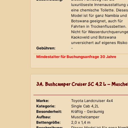
luxuriöseste Innenausstattung
eine chemische Toilette. Dieses
Model ist für ganz Namibia und
Botswana geeignet, auch für
Fahrten in Trockenflussbetten.
Nicht für Wasserdurchquerung
Kaokoveld und Botswana
unversichert auf eigenes Risiko
Gebühren:
-
Mindestalter für Buchungsanfrage 30 Jahre
3A. Bushcamper Cruiser SC 4,2 L - Musche
Marke:
Toyota Landcruiser 4x4
Kategorie:
Single Cab 4,2L
Besonderheit:
Kräftig - Geräumig
Aufbau:
Muschelcamper
Bettengröße:
2,0 x 1,4 m
Beschreibung:
Dieses Model ist für ganz Nami