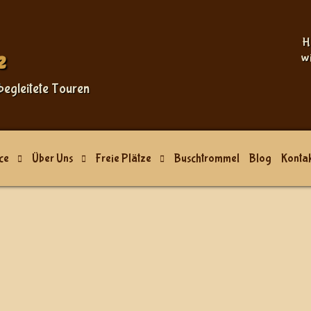
Sprache auswählen
H
e
w
begleitete Touren
ce
Über Uns
Freie Plätze
Buschtrommel
Blog
Kontak