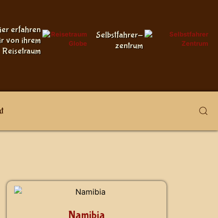
ier erfahren
Selbstfahrer-
ir von ihrem
zentrum
Reisetraum
t
Namibia