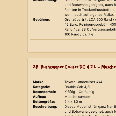
und Botswana geeignet, auch f
Fahrten in Trockenflussbetten,
wenn auch auf eigenes Risiko.
Gebühren:
Grenzübertritt LOA 600 Rand / 
42 Euro. Reinigungsgebühr 400
Rand / ca. 28 € , Vertragsgebüh
100 Rand / ca. 7 €
3B. Bushcamper Cruiser DC 4,2 L - Musche
Marke:
Toyota Landcruiser 4x4
Kategorie:
Double Cab 4,2L
Besonderheit:
Kräftig - Geräumig
Aufbau:
Muschelcamper
Bettengröße:
2,4 x 1,0 m
Beschreibung:
Dieses Model ist für ganz Nami
und Botswana geeignet, auch f