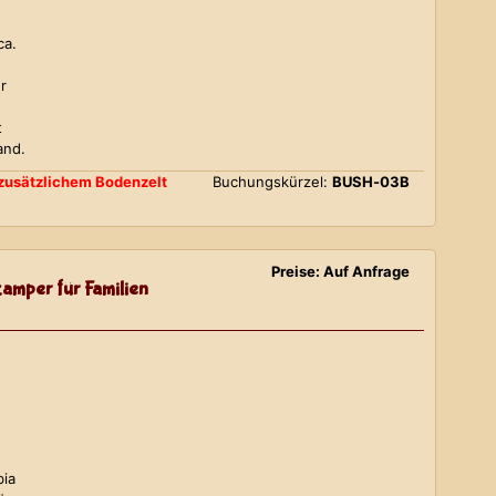
ca.
r
t
and.
d zusätzlichem Bodenzelt
Buchungskürzel:
BUSH-03B
Preise: Auf Anfrage
amper für Familien
bia