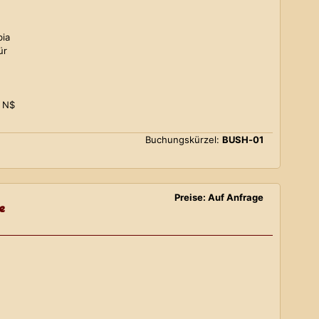
bia
ür
0 N$
Buchungskürzel:
BUSH-01
Preise: Auf Anfrage
e