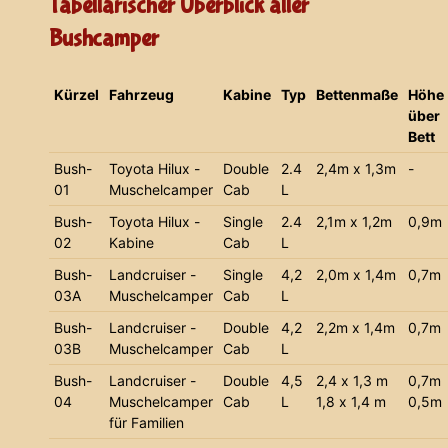
Tabellarischer Überblick aller
Bushcamper
Kürzel
Fahrzeug
Kabine
Typ
Bettenmaße
Höhe
über
Bett
Bush-
Toyota Hilux -
Double
2.4
2,4m x 1,3m
-
01
Muschelcamper
Cab
L
Bush-
Toyota Hilux -
Single
2.4
2,1m x 1,2m
0,9m
02
Kabine
Cab
L
Bush-
Landcruiser -
Single
4,2
2,0m x 1,4m
0,7m
03A
Muschelcamper
Cab
L
Bush-
Landcruiser -
Double
4,2
2,2m x 1,4m
0,7m
03B
Muschelcamper
Cab
L
Bush-
Landcruiser -
Double
4,5
2,4 x 1,3 m
0,7m
04
Muschelcamper
Cab
L
1,8 x 1,4 m
0,5m
für Familien