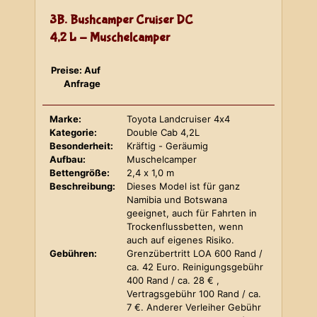
3B. Bushcamper Cruiser DC
4,2 L - Muschelcamper
Preise: Auf
Anfrage
Marke:
Toyota Landcruiser 4x4
Kategorie:
Double Cab 4,2L
Besonderheit:
Kräftig - Geräumig
Aufbau:
Muschelcamper
Bettengröße:
2,4 x 1,0 m
Beschreibung:
Dieses Model ist für ganz
Namibia und Botswana
geeignet, auch für Fahrten in
Trockenflussbetten, wenn
auch auf eigenes Risiko.
Gebühren:
Grenzübertritt LOA 600 Rand /
ca. 42 Euro. Reinigungsgebühr
400 Rand / ca. 28 € ,
Vertragsgebühr 100 Rand / ca.
7 €. Anderer Verleiher Gebühr