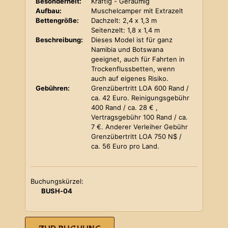
Besonderheit:
Kräftig - Geräumig
Aufbau:
Muschelcamper mit Extrazelt
Bettengröße:
Dachzelt: 2,4 x 1,3 m
Seitenzelt: 1,8 x 1,4 m
Beschreibung:
Dieses Model ist für ganz
Namibia und Botswana
geeignet, auch für Fahrten in
Trockenflussbetten, wenn
auch auf eigenes Risiko.
Gebühren:
Grenzübertritt LOA 600 Rand /
ca. 42 Euro. Reinigungsgebühr
400 Rand / ca. 28 € ,
Vertragsgebühr 100 Rand / ca.
7 €. Anderer Verleiher Gebühr
Grenzübertritt LOA 750 N$ /
ca. 56 Euro pro Land.
Buchungskürzel:
BUSH-04