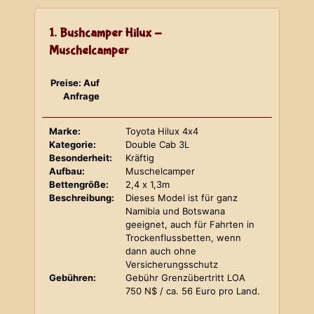
1. Bushcamper Hilux -
Muschelcamper
Preise: Auf
Anfrage
Marke:
Toyota Hilux 4x4
Kategorie:
Double Cab 3L
Besonderheit:
Kräftig
Aufbau:
Muschelcamper
Bettengröße:
2,4 x 1,3m
Beschreibung:
Dieses Model ist für ganz
Namibia und Botswana
geeignet, auch für Fahrten in
Trockenflussbetten, wenn
dann auch ohne
Versicherungsschutz
Gebühren:
Gebühr Grenzübertritt LOA
750 N$ / ca. 56 Euro pro Land.