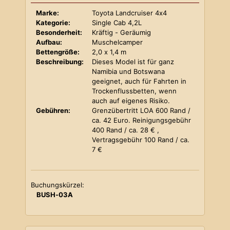
Marke:
Toyota Landcruiser 4x4
Kategorie:
Single Cab 4,2L
Besonderheit:
Kräftig - Geräumig
Aufbau:
Muschelcamper
Bettengröße:
2,0 x 1,4 m
Beschreibung:
Dieses Model ist für ganz
Namibia und Botswana
geeignet, auch für Fahrten in
Trockenflussbetten, wenn
auch auf eigenes Risiko.
Gebühren:
Grenzübertritt LOA 600 Rand /
ca. 42 Euro. Reinigungsgebühr
400 Rand / ca. 28 € ,
Vertragsgebühr 100 Rand / ca.
7 €
Buchungskürzel:
BUSH-03A