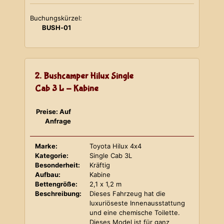
Buchungskürzel:
BUSH-01
2. Bushcamper Hilux Single
Cab 3 L - Kabine
Preise: Auf
Anfrage
Marke:
Toyota Hilux 4x4
Kategorie:
Single Cab 3L
Besonderheit:
Kräftig
Aufbau:
Kabine
Bettengröße:
2,1 x 1,2 m
Beschreibung:
Dieses Fahrzeug hat die
luxuriöseste Innenausstattung
und eine chemische Toilette.
Dieses Model ist für ganz