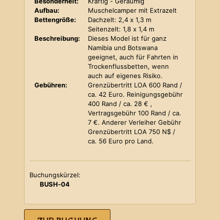
Besonderheit:
Kräftig - Geräumig
Aufbau:
Muschelcamper mit Extrazelt
Bettengröße:
Dachzelt: 2,4 x 1,3 m
Seitenzelt: 1,8 x 1,4 m
Beschreibung:
Dieses Model ist für ganz
Namibia und Botswana
geeignet, auch für Fahrten in
Trockenflussbetten, wenn
auch auf eigenes Risiko.
Gebühren:
Grenzübertritt LOA 600 Rand /
ca. 42 Euro. Reinigungsgebühr
400 Rand / ca. 28 € ,
Vertragsgebühr 100 Rand / ca.
7 €. Anderer Verleiher Gebühr
Grenzübertritt LOA 750 N$ /
ca. 56 Euro pro Land.
Buchungskürzel:
BUSH-04