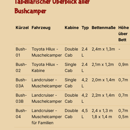
Tabellarischer Überblick aller
Bushcamper
Kürzel
Fahrzeug
Kabine
Typ
Bettenmaße
Höhe
über
Bett
Bush-
Toyota Hilux -
Double
2.4
2,4m x 1,3m
-
01
Muschelcamper
Cab
L
Bush-
Toyota Hilux -
Single
2.4
2,1m x 1,2m
0,9m
02
Kabine
Cab
L
Bush-
Landcruiser -
Single
4,2
2,0m x 1,4m
0,7m
03A
Muschelcamper
Cab
L
Bush-
Landcruiser -
Double
4,2
2,2m x 1,4m
0,7m
03B
Muschelcamper
Cab
L
Bush-
Landcruiser -
Double
4,5
2,4 x 1,3 m
0,7m
04
Muschelcamper
Cab
L
1,8 x 1,4 m
0,5m
für Familien