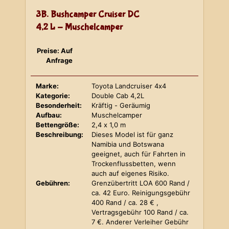
3B. Bushcamper Cruiser DC
4,2 L - Muschelcamper
Preise: Auf
Anfrage
Marke:
Toyota Landcruiser 4x4
Kategorie:
Double Cab 4,2L
Besonderheit:
Kräftig - Geräumig
Aufbau:
Muschelcamper
Bettengröße:
2,4 x 1,0 m
Beschreibung:
Dieses Model ist für ganz
Namibia und Botswana
geeignet, auch für Fahrten in
Trockenflussbetten, wenn
auch auf eigenes Risiko.
Gebühren:
Grenzübertritt LOA 600 Rand /
ca. 42 Euro. Reinigungsgebühr
400 Rand / ca. 28 € ,
Vertragsgebühr 100 Rand / ca.
7 €. Anderer Verleiher Gebühr