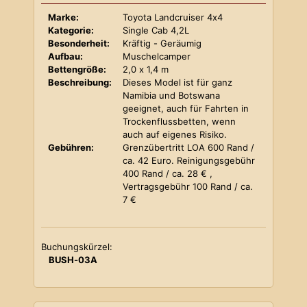
Marke:
Toyota Landcruiser 4x4
Kategorie:
Single Cab 4,2L
Besonderheit:
Kräftig - Geräumig
Aufbau:
Muschelcamper
Bettengröße:
2,0 x 1,4 m
Beschreibung:
Dieses Model ist für ganz
Namibia und Botswana
geeignet, auch für Fahrten in
Trockenflussbetten, wenn
auch auf eigenes Risiko.
Gebühren:
Grenzübertritt LOA 600 Rand /
ca. 42 Euro. Reinigungsgebühr
400 Rand / ca. 28 € ,
Vertragsgebühr 100 Rand / ca.
7 €
Buchungskürzel:
BUSH-03A