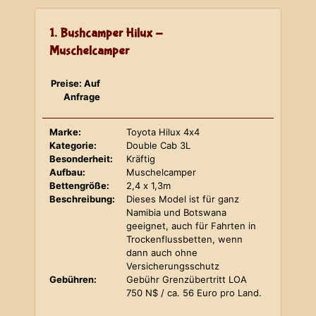
1. Bushcamper Hilux -
Muschelcamper
Preise: Auf
Anfrage
Marke:
Toyota Hilux 4x4
Kategorie:
Double Cab 3L
Besonderheit:
Kräftig
Aufbau:
Muschelcamper
Bettengröße:
2,4 x 1,3m
Beschreibung:
Dieses Model ist für ganz
Namibia und Botswana
geeignet, auch für Fahrten in
Trockenflussbetten, wenn
dann auch ohne
Versicherungsschutz
Gebühren:
Gebühr Grenzübertritt LOA
750 N$ / ca. 56 Euro pro Land.