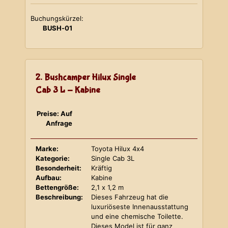
Buchungskürzel:
BUSH-01
2. Bushcamper Hilux Single
Cab 3 L - Kabine
Preise: Auf
Anfrage
Marke:
Toyota Hilux 4x4
Kategorie:
Single Cab 3L
Besonderheit:
Kräftig
Aufbau:
Kabine
Bettengröße:
2,1 x 1,2 m
Beschreibung:
Dieses Fahrzeug hat die
luxuriöseste Innenausstattung
und eine chemische Toilette.
Dieses Model ist für ganz