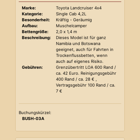
Marke:
Toyota Landcruiser 4x4
Kategorie:
Single Cab 4,2L
Besonderheit:
Kräftig - Geräumig
Aufbau:
Muschelcamper
Bettengröße:
2,0 x 1,4 m
Beschreibung:
Dieses Model ist für ganz
Namibia und Botswana
geeignet, auch für Fahrten in
Trockenflussbetten, wenn
auch auf eigenes Risiko.
Gebühren:
Grenzübertritt LOA 600 Rand /
ca. 42 Euro. Reinigungsgebühr
400 Rand / ca. 28 € ,
Vertragsgebühr 100 Rand / ca.
7 €
Buchungskürzel:
BUSH-03A