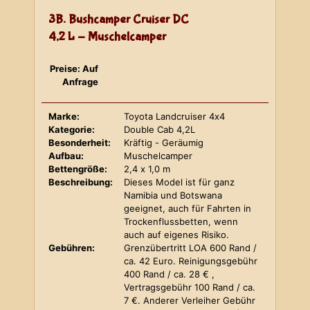
3B. Bushcamper Cruiser DC
4,2 L - Muschelcamper
Preise: Auf
Anfrage
Marke:
Toyota Landcruiser 4x4
Kategorie:
Double Cab 4,2L
Besonderheit:
Kräftig - Geräumig
Aufbau:
Muschelcamper
Bettengröße:
2,4 x 1,0 m
Beschreibung:
Dieses Model ist für ganz
Namibia und Botswana
geeignet, auch für Fahrten in
Trockenflussbetten, wenn
auch auf eigenes Risiko.
Gebühren:
Grenzübertritt LOA 600 Rand /
ca. 42 Euro. Reinigungsgebühr
400 Rand / ca. 28 € ,
Vertragsgebühr 100 Rand / ca.
7 €. Anderer Verleiher Gebühr