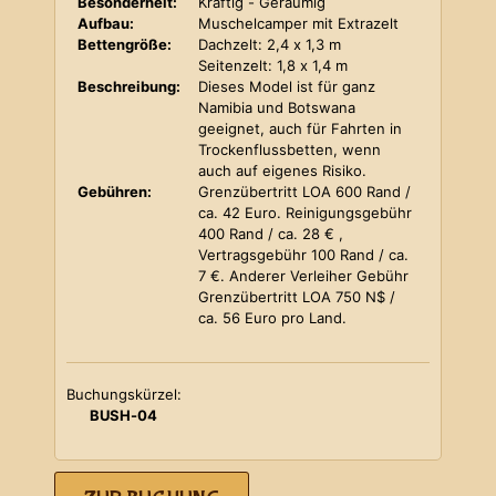
Besonderheit:
Kräftig - Geräumig
Aufbau:
Muschelcamper mit Extrazelt
Bettengröße:
Dachzelt: 2,4 x 1,3 m
Seitenzelt: 1,8 x 1,4 m
Beschreibung:
Dieses Model ist für ganz
Namibia und Botswana
geeignet, auch für Fahrten in
Trockenflussbetten, wenn
auch auf eigenes Risiko.
Gebühren:
Grenzübertritt LOA 600 Rand /
ca. 42 Euro. Reinigungsgebühr
400 Rand / ca. 28 € ,
Vertragsgebühr 100 Rand / ca.
7 €. Anderer Verleiher Gebühr
Grenzübertritt LOA 750 N$ /
ca. 56 Euro pro Land.
Buchungskürzel:
BUSH-04