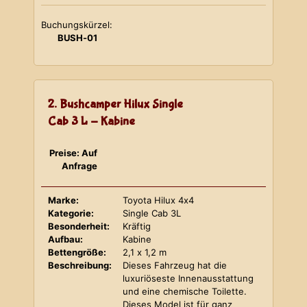
Buchungskürzel:
BUSH-01
2. Bushcamper Hilux Single
Cab 3 L - Kabine
Preise: Auf
Anfrage
Marke:
Toyota Hilux 4x4
Kategorie:
Single Cab 3L
Besonderheit:
Kräftig
Aufbau:
Kabine
Bettengröße:
2,1 x 1,2 m
Beschreibung:
Dieses Fahrzeug hat die
luxuriöseste Innenausstattung
und eine chemische Toilette.
Dieses Model ist für ganz