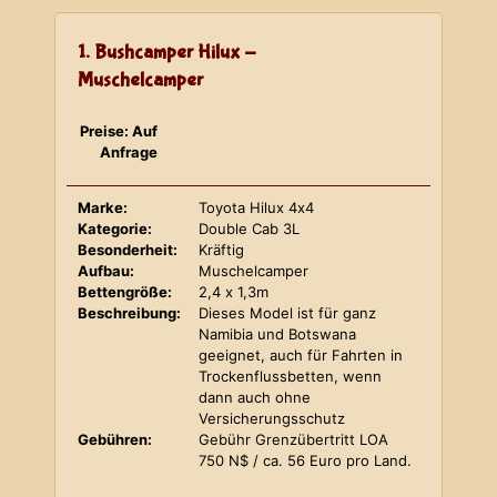
1. Bushcamper Hilux -
Muschelcamper
Preise: Auf
Anfrage
Marke:
Toyota Hilux 4x4
Kategorie:
Double Cab 3L
Besonderheit:
Kräftig
Aufbau:
Muschelcamper
Bettengröße:
2,4 x 1,3m
Beschreibung:
Dieses Model ist für ganz
Namibia und Botswana
geeignet, auch für Fahrten in
Trockenflussbetten, wenn
dann auch ohne
Versicherungsschutz
Gebühren:
Gebühr Grenzübertritt LOA
750 N$ / ca. 56 Euro pro Land.