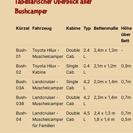
Tabellarischer Überblick aller
Bushcamper
Kürzel
Fahrzeug
Kabine
Typ
Bettenmaße
Höhe
über
Bett
Bush-
Toyota Hilux -
Double
2.4
2,4m x 1,3m
-
01
Muschelcamper
Cab
L
Bush-
Toyota Hilux -
Single
2.4
2,1m x 1,2m
0,9m
02
Kabine
Cab
L
Bush-
Landcruiser -
Single
4,2
2,0m x 1,4m
0,7m
03A
Muschelcamper
Cab
L
Bush-
Landcruiser -
Double
4,2
2,2m x 1,4m
0,7m
03B
Muschelcamper
Cab
L
Bush-
Landcruiser -
Double
4,5
2,4 x 1,3 m
0,7m
04
Muschelcamper
Cab
L
1,8 x 1,4 m
0,5m
für Familien