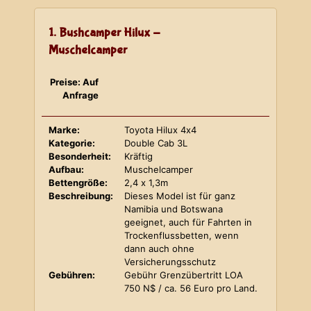
1. Bushcamper Hilux -
Muschelcamper
Preise: Auf
Anfrage
Marke:
Toyota Hilux 4x4
Kategorie:
Double Cab 3L
Besonderheit:
Kräftig
Aufbau:
Muschelcamper
Bettengröße:
2,4 x 1,3m
Beschreibung:
Dieses Model ist für ganz
Namibia und Botswana
geeignet, auch für Fahrten in
Trockenflussbetten, wenn
dann auch ohne
Versicherungsschutz
Gebühren:
Gebühr Grenzübertritt LOA
750 N$ / ca. 56 Euro pro Land.