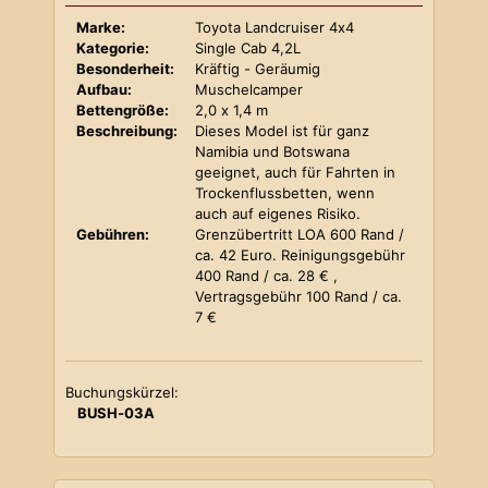
Marke:
Toyota Landcruiser 4x4
Kategorie:
Single Cab 4,2L
Besonderheit:
Kräftig - Geräumig
Aufbau:
Muschelcamper
Bettengröße:
2,0 x 1,4 m
Beschreibung:
Dieses Model ist für ganz
Namibia und Botswana
geeignet, auch für Fahrten in
Trockenflussbetten, wenn
auch auf eigenes Risiko.
Gebühren:
Grenzübertritt LOA 600 Rand /
ca. 42 Euro. Reinigungsgebühr
400 Rand / ca. 28 € ,
Vertragsgebühr 100 Rand / ca.
7 €
Buchungskürzel:
BUSH-03A