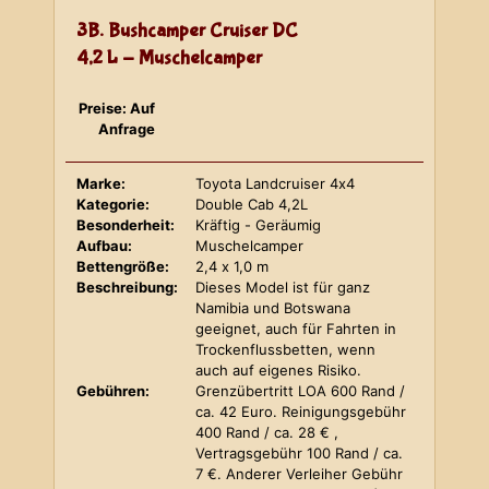
3B. Bushcamper Cruiser DC
4,2 L - Muschelcamper
Preise: Auf
Anfrage
Marke:
Toyota Landcruiser 4x4
Kategorie:
Double Cab 4,2L
Besonderheit:
Kräftig - Geräumig
Aufbau:
Muschelcamper
Bettengröße:
2,4 x 1,0 m
Beschreibung:
Dieses Model ist für ganz
Namibia und Botswana
geeignet, auch für Fahrten in
Trockenflussbetten, wenn
auch auf eigenes Risiko.
Gebühren:
Grenzübertritt LOA 600 Rand /
ca. 42 Euro. Reinigungsgebühr
400 Rand / ca. 28 € ,
Vertragsgebühr 100 Rand / ca.
7 €. Anderer Verleiher Gebühr