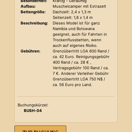
Besonderheit:
Kräftig - Geräumig
Aufbau:
Muschelcamper mit Extrazelt
Bettengröße:
Dachzelt: 2,4 x 1,3 m
Seitenzelt: 1,8 x 1,4 m
Beschreibung:
Dieses Model ist für ganz
Namibia und Botswana
geeignet, auch für Fahrten in
Trockenflussbetten, wenn
auch auf eigenes Risiko.
Gebühren:
Grenzübertritt LOA 600 Rand /
ca. 42 Euro. Reinigungsgebühr
400 Rand / ca. 28 € ,
Vertragsgebühr 100 Rand / ca.
7 €. Anderer Verleiher Gebühr
Grenzübertritt LOA 750 N$ /
ca. 56 Euro pro Land.
Buchungskürzel:
BUSH-04