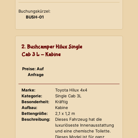
Buchungskürzel:
BUSH-01
2. Bushcamper Hilux Single
Cab 3 L - Kabine
Preise: Auf
Anfrage
Marke:
Toyota Hilux 4x4
Kategorie:
Single Cab 3L
Besonderheit:
Kräftig
Aufbau:
Kabine
Bettengröße:
2,1 x 1,2 m
Beschreibung:
Dieses Fahrzeug hat die
luxuriöseste Innenausstattung
und eine chemische Toilette.
Dieses Model ist für ganz