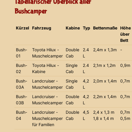
Tabellarischer Überblick aller
Bushcamper
Kürzel
Fahrzeug
Kabine
Typ
Bettenmaße
Höhe
über
Bett
Bush-
Toyota Hilux -
Double
2.4
2,4m x 1,3m
-
01
Muschelcamper
Cab
L
Bush-
Toyota Hilux -
Single
2.4
2,1m x 1,2m
0,9m
02
Kabine
Cab
L
Bush-
Landcruiser -
Single
4,2
2,0m x 1,4m
0,7m
03A
Muschelcamper
Cab
L
Bush-
Landcruiser -
Double
4,2
2,2m x 1,4m
0,7m
03B
Muschelcamper
Cab
L
Bush-
Landcruiser -
Double
4,5
2,4 x 1,3 m
0,7m
04
Muschelcamper
Cab
L
1,8 x 1,4 m
0,5m
für Familien