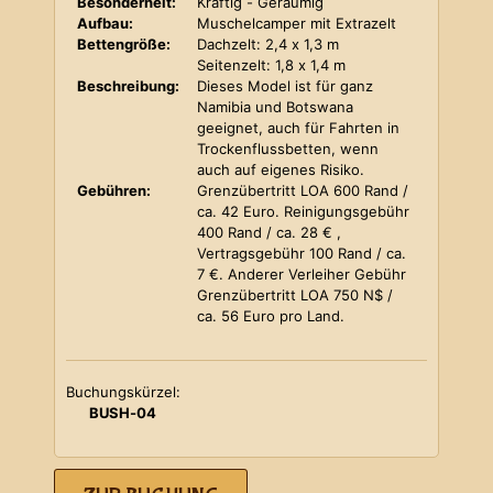
Besonderheit:
Kräftig - Geräumig
Aufbau:
Muschelcamper mit Extrazelt
Bettengröße:
Dachzelt: 2,4 x 1,3 m
Seitenzelt: 1,8 x 1,4 m
Beschreibung:
Dieses Model ist für ganz
Namibia und Botswana
geeignet, auch für Fahrten in
Trockenflussbetten, wenn
auch auf eigenes Risiko.
Gebühren:
Grenzübertritt LOA 600 Rand /
ca. 42 Euro. Reinigungsgebühr
400 Rand / ca. 28 € ,
Vertragsgebühr 100 Rand / ca.
7 €. Anderer Verleiher Gebühr
Grenzübertritt LOA 750 N$ /
ca. 56 Euro pro Land.
Buchungskürzel:
BUSH-04