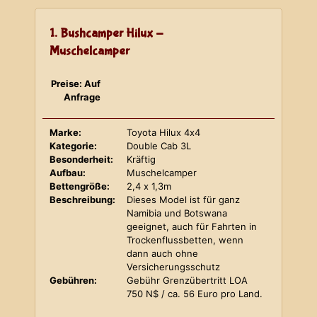
1. Bushcamper Hilux -
Muschelcamper
Preise: Auf
Anfrage
Marke:
Toyota Hilux 4x4
Kategorie:
Double Cab 3L
Besonderheit:
Kräftig
Aufbau:
Muschelcamper
Bettengröße:
2,4 x 1,3m
Beschreibung:
Dieses Model ist für ganz
Namibia und Botswana
geeignet, auch für Fahrten in
Trockenflussbetten, wenn
dann auch ohne
Versicherungsschutz
Gebühren:
Gebühr Grenzübertritt LOA
750 N$ / ca. 56 Euro pro Land.