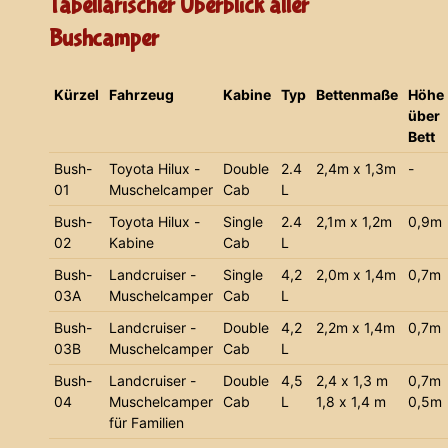
Tabellarischer Überblick aller
Bushcamper
Kürzel
Fahrzeug
Kabine
Typ
Bettenmaße
Höhe
über
Bett
Bush-
Toyota Hilux -
Double
2.4
2,4m x 1,3m
-
01
Muschelcamper
Cab
L
Bush-
Toyota Hilux -
Single
2.4
2,1m x 1,2m
0,9m
02
Kabine
Cab
L
Bush-
Landcruiser -
Single
4,2
2,0m x 1,4m
0,7m
03A
Muschelcamper
Cab
L
Bush-
Landcruiser -
Double
4,2
2,2m x 1,4m
0,7m
03B
Muschelcamper
Cab
L
Bush-
Landcruiser -
Double
4,5
2,4 x 1,3 m
0,7m
04
Muschelcamper
Cab
L
1,8 x 1,4 m
0,5m
für Familien