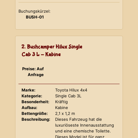
Buchungskürzel:
BUSH-01
2. Bushcamper Hilux Single
Cab 3 L - Kabine
Preise: Auf
Anfrage
Marke:
Toyota Hilux 4x4
Kategorie:
Single Cab 3L
Besonderheit:
Kräftig
Aufbau:
Kabine
Bettengröße:
2,1 x 1,2 m
Beschreibung:
Dieses Fahrzeug hat die
luxuriöseste Innenausstattung
und eine chemische Toilette.
Dieses Model ist für ganz