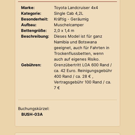
Marke:
Toyota Landcruiser 4x4
Kategorie:
Single Cab 4,2L
Besonderheit:
Kräftig - Geräumig
Aufbau:
Muschelcamper
Bettengröße:
2,0 x 1,4 m
Beschreibung:
Dieses Model ist für ganz
Namibia und Botswana
geeignet, auch für Fahrten in
Trockenflussbetten, wenn
auch auf eigenes Risiko.
Gebühren:
Grenzübertritt LOA 600 Rand /
ca. 42 Euro. Reinigungsgebühr
400 Rand / ca. 28 € ,
Vertragsgebühr 100 Rand / ca.
7 €
Buchungskürzel:
BUSH-03A