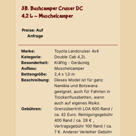
3B. Bushcamper Cruiser DC
4,2 L - Muschelcamper
Preise: Auf
Anfrage
Marke:
Toyota Landcruiser 4x4
Kategorie:
Double Cab 4,2L
Besonderheit:
Kräftig - Geräumig
Aufbau:
Muschelcamper
Bettengröße:
2,4 x 1,0 m
Beschreibung:
Dieses Model ist für ganz
Namibia und Botswana
geeignet, auch für Fahrten in
Trockenflussbetten, wenn
auch auf eigenes Risiko.
Gebühren:
Grenzübertritt LOA 600 Rand /
ca. 42 Euro. Reinigungsgebühr
400 Rand / ca. 28 € ,
Vertragsgebühr 100 Rand / ca.
7 €. Anderer Verleiher Gebühr