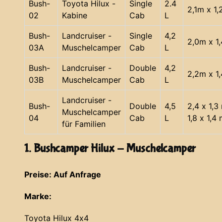
Bush-
Toyota Hilux -
Single
2.4
2,1m x 1
02
Kabine
Cab
L
Bush-
Landcruiser -
Single
4,2
2,0m x 1
03A
Muschelcamper
Cab
L
Bush-
Landcruiser -
Double
4,2
2,2m x 1
03B
Muschelcamper
Cab
L
Landcruiser -
Bush-
Double
4,5
2,4 x 1,3
Muschelcamper
04
Cab
L
1,8 x 1,4
für Familien
1. Bushcamper Hilux - Muschelcamper
Preise: Auf Anfrage
Marke:
Toyota Hilux 4x4