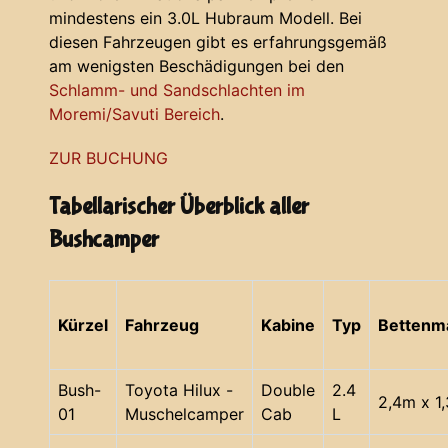
mindestens ein 3.0L Hubraum Modell. Bei
diesen Fahrzeugen gibt es erfahrungsgemäß
am wenigsten Beschädigungen bei den
Schlamm- und Sandschlachten im
Moremi/Savuti Bereich
.
ZUR BUCHUNG
Tabellarischer Überblick aller
Bushcamper
Kürzel
Fahrzeug
Kabine
Typ
Bettenm
Bush-
Toyota Hilux -
Double
2.4
2,4m x 1
01
Muschelcamper
Cab
L