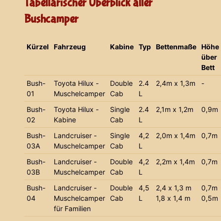
Tabellarischer Überblick aller
Bushcamper
Kürzel
Fahrzeug
Kabine
Typ
Bettenmaße
Höhe
über
Bett
Bush-
Toyota Hilux -
Double
2.4
2,4m x 1,3m
-
01
Muschelcamper
Cab
L
Bush-
Toyota Hilux -
Single
2.4
2,1m x 1,2m
0,9m
02
Kabine
Cab
L
Bush-
Landcruiser -
Single
4,2
2,0m x 1,4m
0,7m
03A
Muschelcamper
Cab
L
Bush-
Landcruiser -
Double
4,2
2,2m x 1,4m
0,7m
03B
Muschelcamper
Cab
L
Bush-
Landcruiser -
Double
4,5
2,4 x 1,3 m
0,7m
04
Muschelcamper
Cab
L
1,8 x 1,4 m
0,5m
für Familien