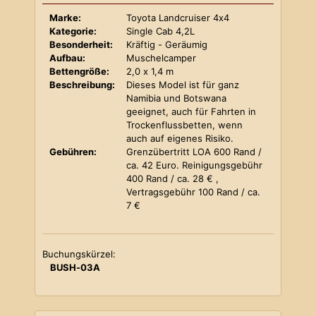
Marke:
Toyota Landcruiser 4x4
Kategorie:
Single Cab 4,2L
Besonderheit:
Kräftig - Geräumig
Aufbau:
Muschelcamper
Bettengröße:
2,0 x 1,4 m
Beschreibung:
Dieses Model ist für ganz
Namibia und Botswana
geeignet, auch für Fahrten in
Trockenflussbetten, wenn
auch auf eigenes Risiko.
Gebühren:
Grenzübertritt LOA 600 Rand /
ca. 42 Euro. Reinigungsgebühr
400 Rand / ca. 28 € ,
Vertragsgebühr 100 Rand / ca.
7 €
Buchungskürzel:
BUSH-03A