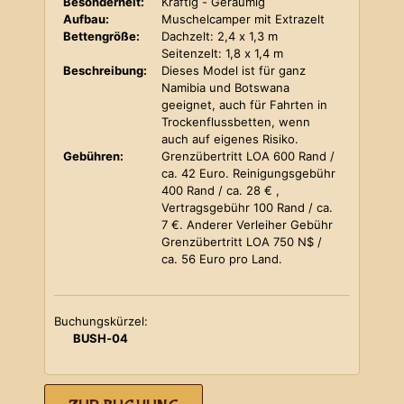
Besonderheit:
Kräftig - Geräumig
Aufbau:
Muschelcamper mit Extrazelt
Bettengröße:
Dachzelt: 2,4 x 1,3 m
Seitenzelt: 1,8 x 1,4 m
Beschreibung:
Dieses Model ist für ganz
Namibia und Botswana
geeignet, auch für Fahrten in
Trockenflussbetten, wenn
auch auf eigenes Risiko.
Gebühren:
Grenzübertritt LOA 600 Rand /
ca. 42 Euro. Reinigungsgebühr
400 Rand / ca. 28 € ,
Vertragsgebühr 100 Rand / ca.
7 €. Anderer Verleiher Gebühr
Grenzübertritt LOA 750 N$ /
ca. 56 Euro pro Land.
Buchungskürzel:
BUSH-04