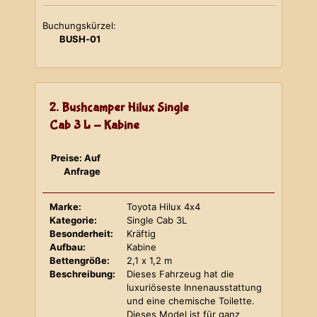
Buchungskürzel:
BUSH-01
2. Bushcamper Hilux Single
Cab 3 L - Kabine
Preise: Auf
Anfrage
Marke:
Toyota Hilux 4x4
Kategorie:
Single Cab 3L
Besonderheit:
Kräftig
Aufbau:
Kabine
Bettengröße:
2,1 x 1,2 m
Beschreibung:
Dieses Fahrzeug hat die
luxuriöseste Innenausstattung
und eine chemische Toilette.
Dieses Model ist für ganz