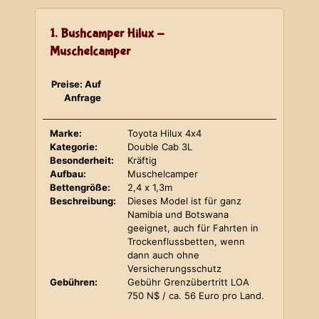
1. Bushcamper Hilux -
Muschelcamper
Preise: Auf
Anfrage
Marke:
Toyota Hilux 4x4
Kategorie:
Double Cab 3L
Besonderheit:
Kräftig
Aufbau:
Muschelcamper
Bettengröße:
2,4 x 1,3m
Beschreibung:
Dieses Model ist für ganz
Namibia und Botswana
geeignet, auch für Fahrten in
Trockenflussbetten, wenn
dann auch ohne
Versicherungsschutz
Gebühren:
Gebühr Grenzübertritt LOA
750 N$ / ca. 56 Euro pro Land.