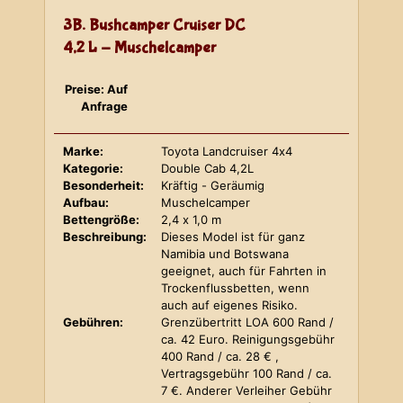
3B. Bushcamper Cruiser DC
4,2 L - Muschelcamper
Preise: Auf
Anfrage
Marke:
Toyota Landcruiser 4x4
Kategorie:
Double Cab 4,2L
Besonderheit:
Kräftig - Geräumig
Aufbau:
Muschelcamper
Bettengröße:
2,4 x 1,0 m
Beschreibung:
Dieses Model ist für ganz
Namibia und Botswana
geeignet, auch für Fahrten in
Trockenflussbetten, wenn
auch auf eigenes Risiko.
Gebühren:
Grenzübertritt LOA 600 Rand /
ca. 42 Euro. Reinigungsgebühr
400 Rand / ca. 28 € ,
Vertragsgebühr 100 Rand / ca.
7 €. Anderer Verleiher Gebühr