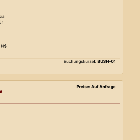
bia
ür
0 N$
Buchungskürzel:
BUSH-01
Preise: Auf Anfrage
e