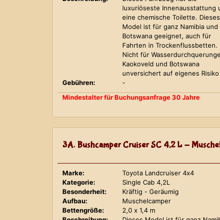
luxuriöseste Innenausstattung
eine chemische Toilette. Dieses
Model ist für ganz Namibia und
Botswana geeignet, auch für
Fahrten in Trockenflussbetten.
Nicht für Wasserdurchquerung
Kaokoveld und Botswana
unversichert auf eigenes Risiko
Gebühren:
-
Mindestalter für Buchungsanfrage 30 Jahre
3A. Bushcamper Cruiser SC 4,2 L - Musche
Marke:
Toyota Landcruiser 4x4
Kategorie:
Single Cab 4,2L
Besonderheit:
Kräftig - Geräumig
Aufbau:
Muschelcamper
Bettengröße:
2,0 x 1,4 m
Beschreibung:
Dieses Model ist für ganz Nami