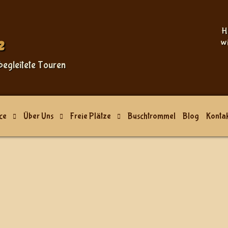
Sprache auswählen
H
e
w
begleitete Touren
ce
Über Uns
Freie Plätze
Buschtrommel
Blog
Kontak