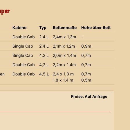
mper
Kabine
Typ
Bettenmaße
Höhe über Bett
Double Cab
2.4 L
2,4m x 1,3m
-
Single Cab
2.4 L
2,1m x 1,2m
0,9m
Single Cab
4,2 L
2,0m x 1,4m
0,7m
Double Cab
4,2 L
2,2m x 1,4m
0,7m
ien
Double Cab
4,5 L
2,4 x 1,3 m
0,7m
1,8 x 1,4 m
0,5m
Preise: Auf Anfrage