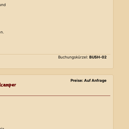
 und
en.
Buchungskürzel:
BUSH-02
Preise: Auf Anfrage
lcamper
bia