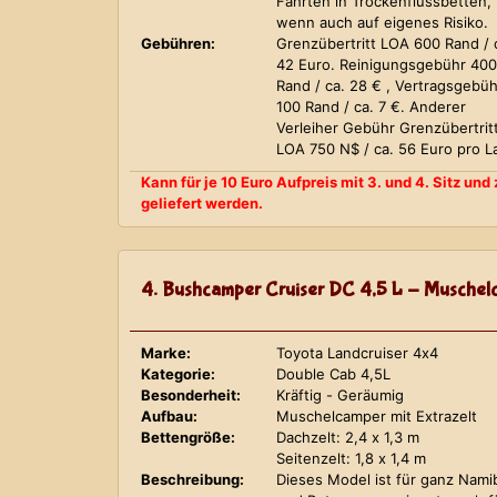
Fahrten in Trockenflussbetten,
wenn auch auf eigenes Risiko.
Gebühren:
Grenzübertritt LOA 600 Rand / 
42 Euro. Reinigungsgebühr 400
Rand / ca. 28 € , Vertragsgebüh
100 Rand / ca. 7 €. Anderer
Verleiher Gebühr Grenzübertrit
LOA 750 N$ / ca. 56 Euro pro L
Kann für je 10 Euro Aufpreis mit 3. und 4. Sitz un
geliefert werden.
4. Bushcamper Cruiser DC 4,5 L - Muschelc
Marke:
Toyota Landcruiser 4x4
Kategorie:
Double Cab 4,5L
Besonderheit:
Kräftig - Geräumig
Aufbau:
Muschelcamper mit Extrazelt
Bettengröße:
Dachzelt: 2,4 x 1,3 m
Seitenzelt: 1,8 x 1,4 m
Beschreibung:
Dieses Model ist für ganz Nami