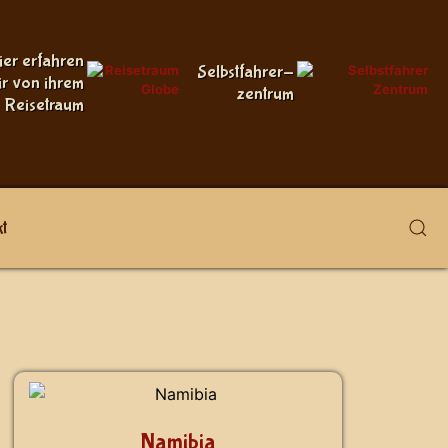
ier erfahren
Selbstfahrer-
ir von ihrem
zentrum
Reisetraum
t
Namibia