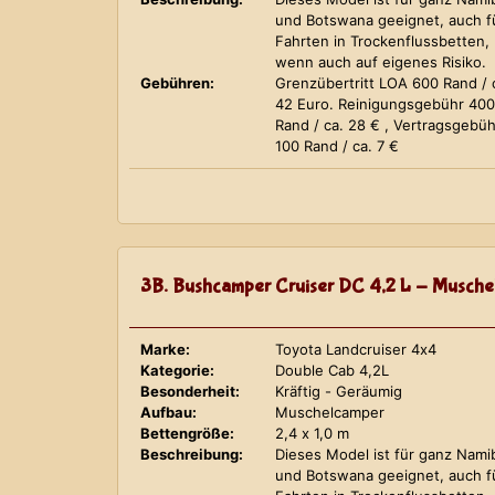
und Botswana geeignet, auch f
Fahrten in Trockenflussbetten,
wenn auch auf eigenes Risiko.
Gebühren:
Grenzübertritt LOA 600 Rand / 
42 Euro. Reinigungsgebühr 400
Rand / ca. 28 € , Vertragsgebüh
100 Rand / ca. 7 €
3B. Bushcamper Cruiser DC 4,2 L - Musche
Marke:
Toyota Landcruiser 4x4
Kategorie:
Double Cab 4,2L
Besonderheit:
Kräftig - Geräumig
Aufbau:
Muschelcamper
Bettengröße:
2,4 x 1,0 m
Beschreibung:
Dieses Model ist für ganz Nami
und Botswana geeignet, auch f