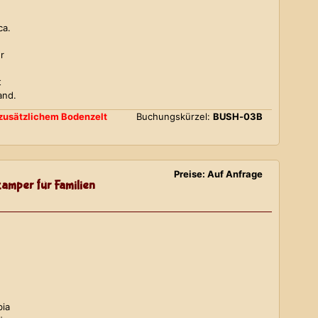
ca.
r
t
and.
d zusätzlichem Bodenzelt
Buchungskürzel:
BUSH-03B
Preise: Auf Anfrage
amper für Familien
bia