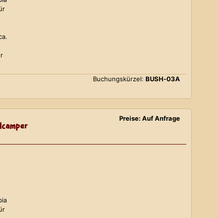
ür
ca.
r
Buchungskürzel:
BUSH-03A
Preise: Auf Anfrage
lcamper
bia
ür