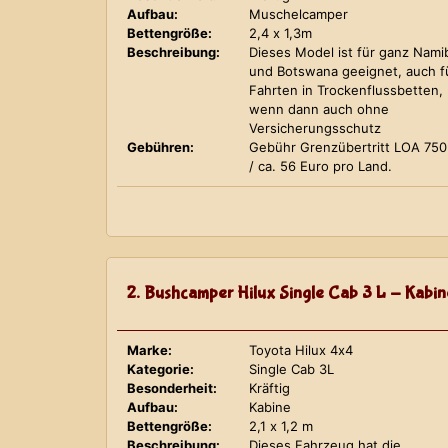
Aufbau:
Muschelcamper
Bettengröße:
2,4 x 1,3m
Beschreibung:
Dieses Model ist für ganz Nami
und Botswana geeignet, auch f
Fahrten in Trockenflussbetten,
wenn dann auch ohne
Versicherungsschutz
Gebühren:
Gebühr Grenzübertritt LOA 75
/ ca. 56 Euro pro Land.
2. Bushcamper Hilux Single Cab 3 L - Kabin
Marke:
Toyota Hilux 4x4
Kategorie:
Single Cab 3L
Besonderheit:
Kräftig
Aufbau:
Kabine
Bettengröße:
2,1 x 1,2 m
Beschreibung:
Dieses Fahrzeug hat die