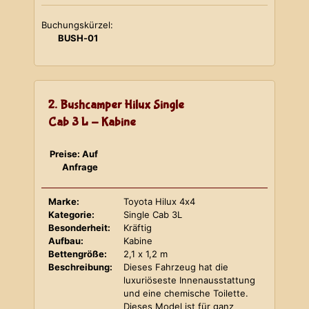
Buchungskürzel:
BUSH-01
2. Bushcamper Hilux Single
Cab 3 L - Kabine
Preise: Auf
Anfrage
Marke:
Toyota Hilux 4x4
Kategorie:
Single Cab 3L
Besonderheit:
Kräftig
Aufbau:
Kabine
Bettengröße:
2,1 x 1,2 m
Beschreibung:
Dieses Fahrzeug hat die
luxuriöseste Innenausstattung
und eine chemische Toilette.
Dieses Model ist für ganz