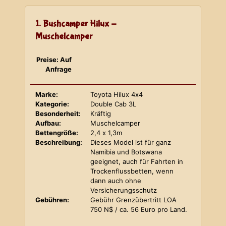
1. Bushcamper Hilux -
Muschelcamper
Preise: Auf
Anfrage
Marke:
Toyota Hilux 4x4
Kategorie:
Double Cab 3L
Besonderheit:
Kräftig
Aufbau:
Muschelcamper
Bettengröße:
2,4 x 1,3m
Beschreibung:
Dieses Model ist für ganz
Namibia und Botswana
geeignet, auch für Fahrten in
Trockenflussbetten, wenn
dann auch ohne
Versicherungsschutz
Gebühren:
Gebühr Grenzübertritt LOA
750 N$ / ca. 56 Euro pro Land.