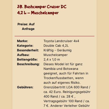
3B. Bushcamper Cruiser DC
4,2 L - Muschelcamper
Preise: Auf
Anfrage
Marke:
Toyota Landcruiser 4x4
Kategorie:
Double Cab 4,2L
Besonderheit:
Kräftig - Geräumig
Aufbau:
Muschelcamper
Bettengröße:
2,4 x 1,0 m
Beschreibung:
Dieses Model ist für ganz
Namibia und Botswana
geeignet, auch für Fahrten in
Trockenflussbetten, wenn
auch auf eigenes Risiko.
Gebühren:
Grenzübertritt LOA 600 Rand /
ca. 42 Euro. Reinigungsgebühr
400 Rand / ca. 28 € ,
Vertragsgebühr 100 Rand / ca.
7 €. Anderer Verleiher Gebühr