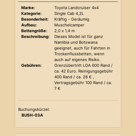
Marke:
Toyota Landcruiser 4x4
Kategorie:
Single Cab 4,2L
Besonderheit:
Kräftig - Geräumig
Aufbau:
Muschelcamper
Bettengröße:
2,0 x 1,4 m
Beschreibung:
Dieses Model ist für ganz
Namibia und Botswana
geeignet, auch für Fahrten in
Trockenflussbetten, wenn
auch auf eigenes Risiko.
Gebühren:
Grenzübertritt LOA 600 Rand /
ca. 42 Euro. Reinigungsgebühr
400 Rand / ca. 28 € ,
Vertragsgebühr 100 Rand / ca.
7 €
Buchungskürzel:
BUSH-03A