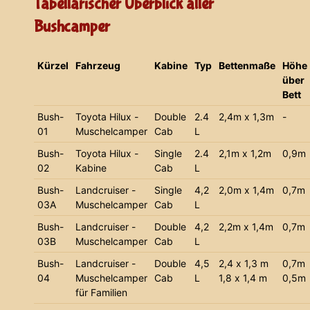
Tabellarischer Überblick aller
Bushcamper
Kürzel
Fahrzeug
Kabine
Typ
Bettenmaße
Höhe
über
Bett
Bush-
Toyota Hilux -
Double
2.4
2,4m x 1,3m
-
01
Muschelcamper
Cab
L
Bush-
Toyota Hilux -
Single
2.4
2,1m x 1,2m
0,9m
02
Kabine
Cab
L
Bush-
Landcruiser -
Single
4,2
2,0m x 1,4m
0,7m
03A
Muschelcamper
Cab
L
Bush-
Landcruiser -
Double
4,2
2,2m x 1,4m
0,7m
03B
Muschelcamper
Cab
L
Bush-
Landcruiser -
Double
4,5
2,4 x 1,3 m
0,7m
04
Muschelcamper
Cab
L
1,8 x 1,4 m
0,5m
für Familien