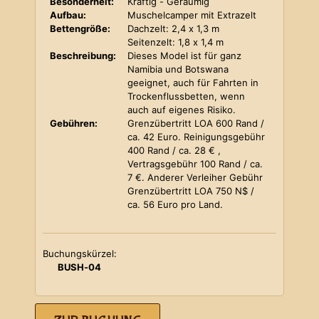
Besonderheit:
Kräftig - Geräumig
Aufbau:
Muschelcamper mit Extrazelt
Bettengröße:
Dachzelt: 2,4 x 1,3 m
Seitenzelt: 1,8 x 1,4 m
Beschreibung:
Dieses Model ist für ganz
Namibia und Botswana
geeignet, auch für Fahrten in
Trockenflussbetten, wenn
auch auf eigenes Risiko.
Gebühren:
Grenzübertritt LOA 600 Rand /
ca. 42 Euro. Reinigungsgebühr
400 Rand / ca. 28 € ,
Vertragsgebühr 100 Rand / ca.
7 €. Anderer Verleiher Gebühr
Grenzübertritt LOA 750 N$ /
ca. 56 Euro pro Land.
Buchungskürzel:
BUSH-04