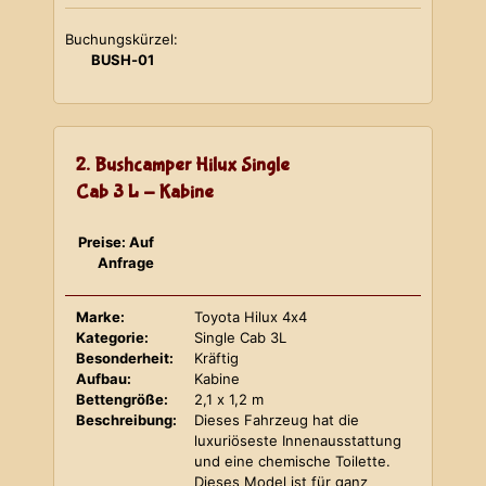
Buchungskürzel:
BUSH-01
2. Bushcamper Hilux Single
Cab 3 L - Kabine
Preise: Auf
Anfrage
Marke:
Toyota Hilux 4x4
Kategorie:
Single Cab 3L
Besonderheit:
Kräftig
Aufbau:
Kabine
Bettengröße:
2,1 x 1,2 m
Beschreibung:
Dieses Fahrzeug hat die
luxuriöseste Innenausstattung
und eine chemische Toilette.
Dieses Model ist für ganz