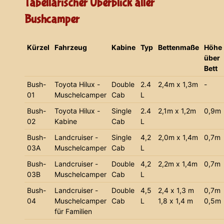
Tabellarischer Überblick aller
Bushcamper
Kürzel
Fahrzeug
Kabine
Typ
Bettenmaße
Höhe
über
Bett
Bush-
Toyota Hilux -
Double
2.4
2,4m x 1,3m
-
01
Muschelcamper
Cab
L
Bush-
Toyota Hilux -
Single
2.4
2,1m x 1,2m
0,9m
02
Kabine
Cab
L
Bush-
Landcruiser -
Single
4,2
2,0m x 1,4m
0,7m
03A
Muschelcamper
Cab
L
Bush-
Landcruiser -
Double
4,2
2,2m x 1,4m
0,7m
03B
Muschelcamper
Cab
L
Bush-
Landcruiser -
Double
4,5
2,4 x 1,3 m
0,7m
04
Muschelcamper
Cab
L
1,8 x 1,4 m
0,5m
für Familien