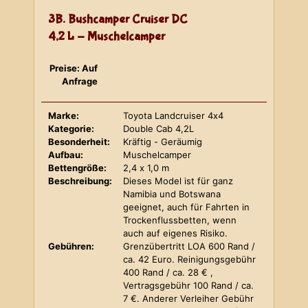
3B. Bushcamper Cruiser DC
4,2 L - Muschelcamper
Preise: Auf
Anfrage
Marke:
Toyota Landcruiser 4x4
Kategorie:
Double Cab 4,2L
Besonderheit:
Kräftig - Geräumig
Aufbau:
Muschelcamper
Bettengröße:
2,4 x 1,0 m
Beschreibung:
Dieses Model ist für ganz
Namibia und Botswana
geeignet, auch für Fahrten in
Trockenflussbetten, wenn
auch auf eigenes Risiko.
Gebühren:
Grenzübertritt LOA 600 Rand /
ca. 42 Euro. Reinigungsgebühr
400 Rand / ca. 28 € ,
Vertragsgebühr 100 Rand / ca.
7 €. Anderer Verleiher Gebühr