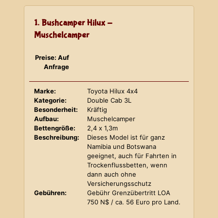
1. Bushcamper Hilux -
Muschelcamper
Preise: Auf
Anfrage
Marke:
Toyota Hilux 4x4
Kategorie:
Double Cab 3L
Besonderheit:
Kräftig
Aufbau:
Muschelcamper
Bettengröße:
2,4 x 1,3m
Beschreibung:
Dieses Model ist für ganz
Namibia und Botswana
geeignet, auch für Fahrten in
Trockenflussbetten, wenn
dann auch ohne
Versicherungsschutz
Gebühren:
Gebühr Grenzübertritt LOA
750 N$ / ca. 56 Euro pro Land.