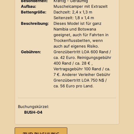
Besonderheit:
Kräftig - Geräumig
Aufbau:
Muschelcamper mit Extrazelt
Bettengröße:
Dachzelt: 2,4 x 1,3 m
Seitenzelt: 1,8 x 1,4 m
Beschreibung:
Dieses Model ist für ganz
Namibia und Botswana
geeignet, auch für Fahrten in
Trockenflussbetten, wenn
auch auf eigenes Risiko.
Gebühren:
Grenzübertritt LOA 600 Rand /
ca. 42 Euro. Reinigungsgebühr
400 Rand / ca. 28 € ,
Vertragsgebühr 100 Rand / ca.
7 €. Anderer Verleiher Gebühr
Grenzübertritt LOA 750 N$ /
ca. 56 Euro pro Land.
Buchungskürzel:
BUSH-04