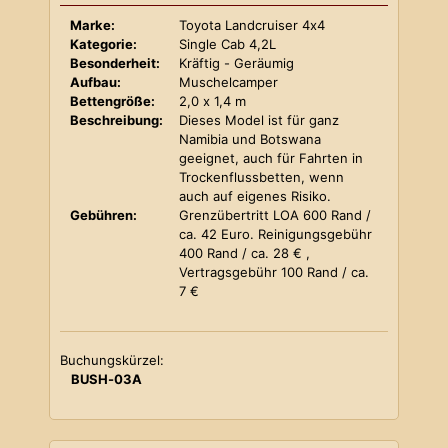
Marke:
Toyota Landcruiser 4x4
Kategorie:
Single Cab 4,2L
Besonderheit:
Kräftig - Geräumig
Aufbau:
Muschelcamper
Bettengröße:
2,0 x 1,4 m
Beschreibung:
Dieses Model ist für ganz
Namibia und Botswana
geeignet, auch für Fahrten in
Trockenflussbetten, wenn
auch auf eigenes Risiko.
Gebühren:
Grenzübertritt LOA 600 Rand /
ca. 42 Euro. Reinigungsgebühr
400 Rand / ca. 28 € ,
Vertragsgebühr 100 Rand / ca.
7 €
Buchungskürzel:
BUSH-03A