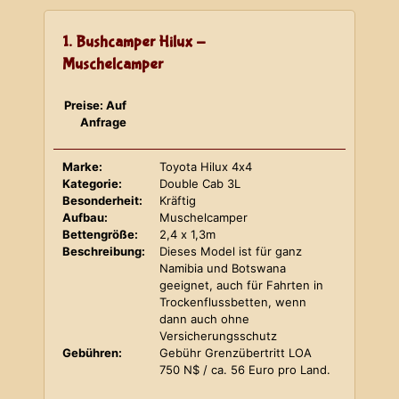
1. Bushcamper Hilux -
Muschelcamper
Preise: Auf
Anfrage
Marke:
Toyota Hilux 4x4
Kategorie:
Double Cab 3L
Besonderheit:
Kräftig
Aufbau:
Muschelcamper
Bettengröße:
2,4 x 1,3m
Beschreibung:
Dieses Model ist für ganz
Namibia und Botswana
geeignet, auch für Fahrten in
Trockenflussbetten, wenn
dann auch ohne
Versicherungsschutz
Gebühren:
Gebühr Grenzübertritt LOA
750 N$ / ca. 56 Euro pro Land.