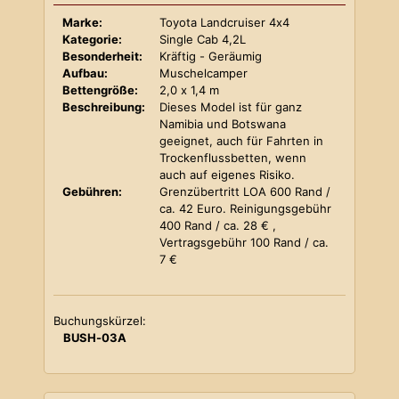
Marke:
Toyota Landcruiser 4x4
Kategorie:
Single Cab 4,2L
Besonderheit:
Kräftig - Geräumig
Aufbau:
Muschelcamper
Bettengröße:
2,0 x 1,4 m
Beschreibung:
Dieses Model ist für ganz
Namibia und Botswana
geeignet, auch für Fahrten in
Trockenflussbetten, wenn
auch auf eigenes Risiko.
Gebühren:
Grenzübertritt LOA 600 Rand /
ca. 42 Euro. Reinigungsgebühr
400 Rand / ca. 28 € ,
Vertragsgebühr 100 Rand / ca.
7 €
Buchungskürzel:
BUSH-03A