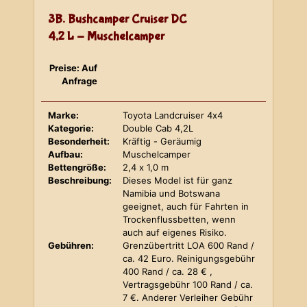
3B. Bushcamper Cruiser DC
4,2 L - Muschelcamper
Preise: Auf
Anfrage
Marke:
Toyota Landcruiser 4x4
Kategorie:
Double Cab 4,2L
Besonderheit:
Kräftig - Geräumig
Aufbau:
Muschelcamper
Bettengröße:
2,4 x 1,0 m
Beschreibung:
Dieses Model ist für ganz
Namibia und Botswana
geeignet, auch für Fahrten in
Trockenflussbetten, wenn
auch auf eigenes Risiko.
Gebühren:
Grenzübertritt LOA 600 Rand /
ca. 42 Euro. Reinigungsgebühr
400 Rand / ca. 28 € ,
Vertragsgebühr 100 Rand / ca.
7 €. Anderer Verleiher Gebühr