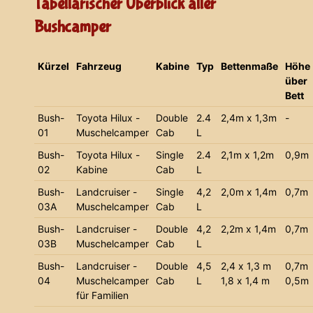
Tabellarischer Überblick aller
Bushcamper
Kürzel
Fahrzeug
Kabine
Typ
Bettenmaße
Höhe
über
Bett
Bush-
Toyota Hilux -
Double
2.4
2,4m x 1,3m
-
01
Muschelcamper
Cab
L
Bush-
Toyota Hilux -
Single
2.4
2,1m x 1,2m
0,9m
02
Kabine
Cab
L
Bush-
Landcruiser -
Single
4,2
2,0m x 1,4m
0,7m
03A
Muschelcamper
Cab
L
Bush-
Landcruiser -
Double
4,2
2,2m x 1,4m
0,7m
03B
Muschelcamper
Cab
L
Bush-
Landcruiser -
Double
4,5
2,4 x 1,3 m
0,7m
04
Muschelcamper
Cab
L
1,8 x 1,4 m
0,5m
für Familien