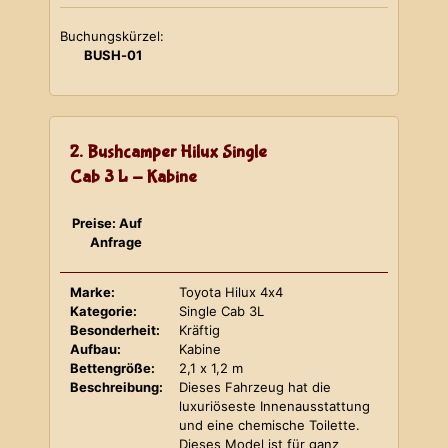
Buchungskürzel:
BUSH-01
2. Bushcamper Hilux Single
Cab 3 L - Kabine
Preise: Auf
Anfrage
Marke:
Toyota Hilux 4x4
Kategorie:
Single Cab 3L
Besonderheit:
Kräftig
Aufbau:
Kabine
Bettengröße:
2,1 x 1,2 m
Beschreibung:
Dieses Fahrzeug hat die
luxuriöseste Innenausstattung
und eine chemische Toilette.
Dieses Model ist für ganz