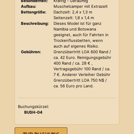
Besonderheit:
Kräftig - Geräumig
Aufbau:
Muschelcamper mit Extrazelt
Bettengröße:
Dachzelt: 2,4 x 1,3 m
Seitenzelt: 1,8 x 1,4 m
Beschreibung:
Dieses Model ist für ganz
Namibia und Botswana
geeignet, auch für Fahrten in
Trockenflussbetten, wenn
auch auf eigenes Risiko.
Gebühren:
Grenzübertritt LOA 600 Rand /
ca. 42 Euro. Reinigungsgebühr
400 Rand / ca. 28 € ,
Vertragsgebühr 100 Rand / ca.
7 €. Anderer Verleiher Gebühr
Grenzübertritt LOA 750 N$ /
ca. 56 Euro pro Land.
Buchungskürzel:
BUSH-04