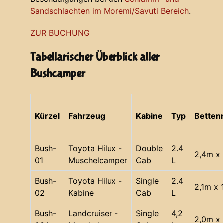
Sandschlachten im Moremi/Savuti Bereich
.
ZUR BUCHUNG
Tabellarischer Überblick aller
Bushcamper
Kürzel
Fahrzeug
Kabine
Typ
Bette
Bush-
Toyota Hilux -
Double
2.4
2,4m x 
01
Muschelcamper
Cab
L
Bush-
Toyota Hilux -
Single
2.4
2,1m x 
02
Kabine
Cab
L
Bush-
Landcruiser -
Single
4,2
2,0m x 