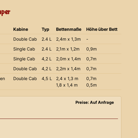
mper
Kabine
Typ
Bettenmaße
Höhe über Bett
Double Cab
2.4 L
2,4m x 1,3m
-
Single Cab
2.4 L
2,1m x 1,2m
0,9m
Single Cab
4,2 L
2,0m x 1,4m
0,7m
Double Cab
4,2 L
2,2m x 1,4m
0,7m
ien
Double Cab
4,5 L
2,4 x 1,3 m
0,7m
1,8 x 1,4 m
0,5m
Preise: Auf Anfrage