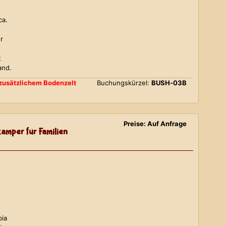
ca.
r
t
and.
d zusätzlichem Bodenzelt
Buchungskürzel:
BUSH-03B
Preise: Auf Anfrage
amper für Familien
bia