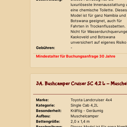
luxuriöseste Innenausstattung
eine chemische Toilette. Dieses
Model ist für ganz Namibia und
Botswana geeignet, auch für
Fahrten in Trockenflussbetten.
Nicht für Wasserdurchquerung
Kaokoveld und Botswana
unversichert auf eigenes Risiko
Gebühren:
-
Mindestalter für Buchungsanfrage 30 Jahre
3A. Bushcamper Cruiser SC 4,2 L - Musche
Marke:
Toyota Landcruiser 4x4
Kategorie:
Single Cab 4,2L
Besonderheit:
Kräftig - Geräumig
Aufbau:
Muschelcamper
Bettengröße:
2,0 x 1,4 m
Beschreibung:
Dieses Model ist für ganz Nami