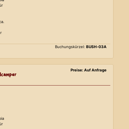
ür
ca.
r
Buchungskürzel:
BUSH-03A
Preise: Auf Anfrage
lcamper
bia
ür