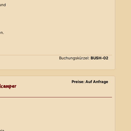
 und
en.
Buchungskürzel:
BUSH-02
Preise: Auf Anfrage
lcamper
bia