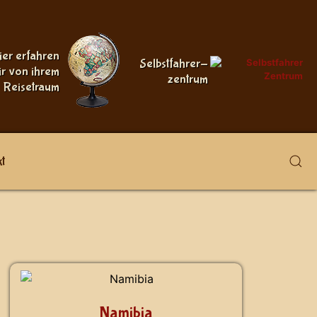
ier erfahren
Selbstfahrer-
ir von ihrem
zentrum
Reisetraum
t
Namibia