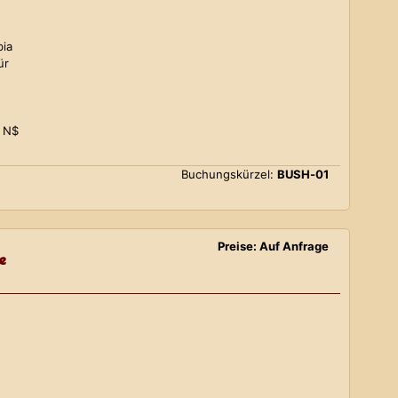
bia
ür
0 N$
Buchungskürzel:
BUSH-01
Preise: Auf Anfrage
e