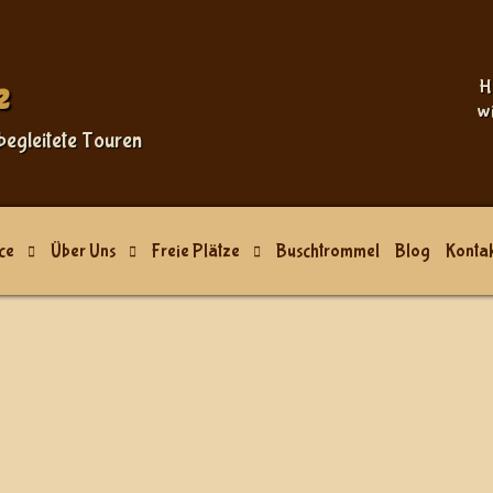
Sprache auswählen
e
H
w
begleitete Touren
ce
Über Uns
Freie Plätze
Buschtrommel
Blog
Kontak