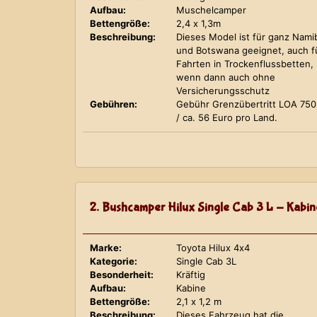
Aufbau:
Muschelcamper
Bettengröße:
2,4 x 1,3m
Beschreibung:
Dieses Model ist für ganz Nami
und Botswana geeignet, auch f
Fahrten in Trockenflussbetten,
wenn dann auch ohne
Versicherungsschutz
Gebühren:
Gebühr Grenzübertritt LOA 75
/ ca. 56 Euro pro Land.
2. Bushcamper Hilux Single Cab 3 L - Kabin
Marke:
Toyota Hilux 4x4
Kategorie:
Single Cab 3L
Besonderheit:
Kräftig
Aufbau:
Kabine
Bettengröße:
2,1 x 1,2 m
Beschreibung:
Dieses Fahrzeug hat die