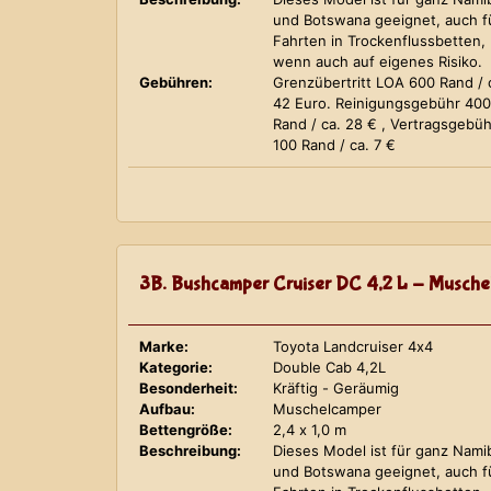
und Botswana geeignet, auch f
Fahrten in Trockenflussbetten,
wenn auch auf eigenes Risiko.
Gebühren:
Grenzübertritt LOA 600 Rand / 
42 Euro. Reinigungsgebühr 400
Rand / ca. 28 € , Vertragsgebüh
100 Rand / ca. 7 €
3B. Bushcamper Cruiser DC 4,2 L - Musche
Marke:
Toyota Landcruiser 4x4
Kategorie:
Double Cab 4,2L
Besonderheit:
Kräftig - Geräumig
Aufbau:
Muschelcamper
Bettengröße:
2,4 x 1,0 m
Beschreibung:
Dieses Model ist für ganz Nami
und Botswana geeignet, auch f