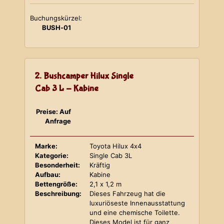
Buchungskürzel:
BUSH-01
2. Bushcamper Hilux Single
Cab 3 L - Kabine
Preise: Auf
Anfrage
Marke:
Toyota Hilux 4x4
Kategorie:
Single Cab 3L
Besonderheit:
Kräftig
Aufbau:
Kabine
Bettengröße:
2,1 x 1,2 m
Beschreibung:
Dieses Fahrzeug hat die
luxuriöseste Innenausstattung
und eine chemische Toilette.
Dieses Model ist für ganz