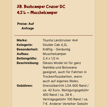
3B. Bushcamper Cruiser DC
4,2 L - Muschelcamper
Preise: Auf
Anfrage
Marke:
Toyota Landcruiser 4x4
Kategorie:
Double Cab 4,2L
Besonderheit:
Kräftig - Geräumig
Aufbau:
Muschelcamper
Bettengröße:
2,4 x 1,0 m
Beschreibung:
Dieses Model ist für ganz
Namibia und Botswana
geeignet, auch für Fahrten in
Trockenflussbetten, wenn
auch auf eigenes Risiko.
Gebühren:
Grenzübertritt LOA 600 Rand /
ca. 42 Euro. Reinigungsgebühr
400 Rand / ca. 28 € ,
Vertragsgebühr 100 Rand / ca.
7 €. Anderer Verleiher Gebühr