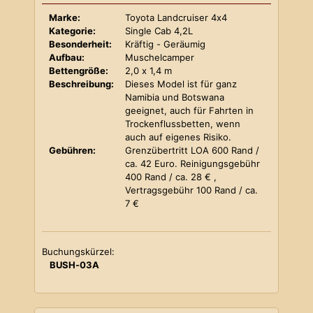
Marke:
Toyota Landcruiser 4x4
Kategorie:
Single Cab 4,2L
Besonderheit:
Kräftig - Geräumig
Aufbau:
Muschelcamper
Bettengröße:
2,0 x 1,4 m
Beschreibung:
Dieses Model ist für ganz
Namibia und Botswana
geeignet, auch für Fahrten in
Trockenflussbetten, wenn
auch auf eigenes Risiko.
Gebühren:
Grenzübertritt LOA 600 Rand /
ca. 42 Euro. Reinigungsgebühr
400 Rand / ca. 28 € ,
Vertragsgebühr 100 Rand / ca.
7 €
Buchungskürzel:
BUSH-03A