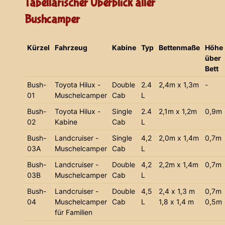
Tabellarischer Überblick aller
Bushcamper
Kürzel
Fahrzeug
Kabine
Typ
Bettenmaße
Höhe
über
Bett
Bush-
Toyota Hilux -
Double
2.4
2,4m x 1,3m
-
01
Muschelcamper
Cab
L
Bush-
Toyota Hilux -
Single
2.4
2,1m x 1,2m
0,9m
02
Kabine
Cab
L
Bush-
Landcruiser -
Single
4,2
2,0m x 1,4m
0,7m
03A
Muschelcamper
Cab
L
Bush-
Landcruiser -
Double
4,2
2,2m x 1,4m
0,7m
03B
Muschelcamper
Cab
L
Bush-
Landcruiser -
Double
4,5
2,4 x 1,3 m
0,7m
04
Muschelcamper
Cab
L
1,8 x 1,4 m
0,5m
für Familien