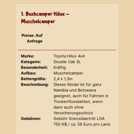
1. Bushcamper Hilux -
Muschelcamper
Preise: Auf
Anfrage
Marke:
Toyota Hilux 4x4
Kategorie:
Double Cab 3L
Besonderheit:
Kräftig
Aufbau:
Muschelcamper
Bettengröße:
2,4 x 1,3m
Beschreibung:
Dieses Model ist für ganz
Namibia und Botswana
geeignet, auch für Fahrten in
Trockenflussbetten, wenn
dann auch ohne
Versicherungsschutz
Gebühren:
Gebühr Grenzübertritt LOA
750 N$ / ca. 56 Euro pro Land.