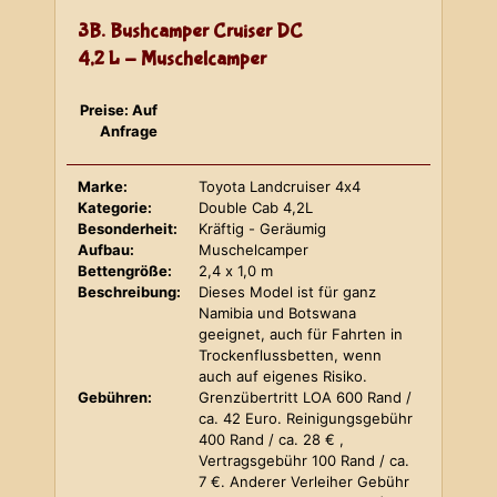
3B. Bushcamper Cruiser DC
4,2 L - Muschelcamper
Preise: Auf
Anfrage
Marke:
Toyota Landcruiser 4x4
Kategorie:
Double Cab 4,2L
Besonderheit:
Kräftig - Geräumig
Aufbau:
Muschelcamper
Bettengröße:
2,4 x 1,0 m
Beschreibung:
Dieses Model ist für ganz
Namibia und Botswana
geeignet, auch für Fahrten in
Trockenflussbetten, wenn
auch auf eigenes Risiko.
Gebühren:
Grenzübertritt LOA 600 Rand /
ca. 42 Euro. Reinigungsgebühr
400 Rand / ca. 28 € ,
Vertragsgebühr 100 Rand / ca.
7 €. Anderer Verleiher Gebühr