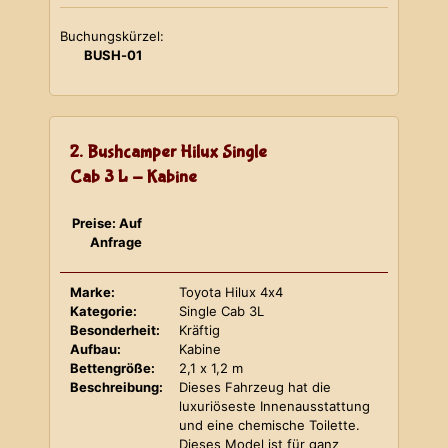
Buchungskürzel:
BUSH-01
2. Bushcamper Hilux Single
Cab 3 L - Kabine
Preise: Auf
Anfrage
Marke:
Toyota Hilux 4x4
Kategorie:
Single Cab 3L
Besonderheit:
Kräftig
Aufbau:
Kabine
Bettengröße:
2,1 x 1,2 m
Beschreibung:
Dieses Fahrzeug hat die
luxuriöseste Innenausstattung
und eine chemische Toilette.
Dieses Model ist für ganz