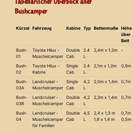
Tabellarischer Überblick aller
Bushcamper
Kürzel
Fahrzeug
Kabine
Typ
Bettenmaße
Höhe
über
Bett
Bush-
Toyota Hilux -
Double
2.4
2,4m x 1,3m
-
01
Muschelcamper
Cab
L
Bush-
Toyota Hilux -
Single
2.4
2,1m x 1,2m
0,9m
02
Kabine
Cab
L
Bush-
Landcruiser -
Single
4,2
2,0m x 1,4m
0,7m
03A
Muschelcamper
Cab
L
Bush-
Landcruiser -
Double
4,2
2,2m x 1,4m
0,7m
03B
Muschelcamper
Cab
L
Bush-
Landcruiser -
Double
4,5
2,4 x 1,3 m
0,7m
04
Muschelcamper
Cab
L
1,8 x 1,4 m
0,5m
für Familien