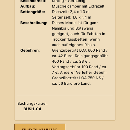
Besonderheit:
Kräftig - Geräumig
Aufbau:
Muschelcamper mit Extrazelt
Bettengröße:
Dachzelt: 2,4 x 1,3 m
Seitenzelt: 1,8 x 1,4 m
Beschreibung:
Dieses Model ist für ganz
Namibia und Botswana
geeignet, auch für Fahrten in
Trockenflussbetten, wenn
auch auf eigenes Risiko.
Gebühren:
Grenzübertritt LOA 600 Rand /
ca. 42 Euro. Reinigungsgebühr
400 Rand / ca. 28 € ,
Vertragsgebühr 100 Rand / ca.
7 €. Anderer Verleiher Gebühr
Grenzübertritt LOA 750 N$ /
ca. 56 Euro pro Land.
Buchungskürzel:
BUSH-04