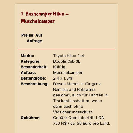
1. Bushcamper Hilux -
Muschelcamper
Preise: Auf
Anfrage
Marke:
Toyota Hilux 4x4
Kategorie:
Double Cab 3L
Besonderheit:
Kräftig
Aufbau:
Muschelcamper
Bettengröße:
2,4 x 1,3m
Beschreibung:
Dieses Model ist für ganz
Namibia und Botswana
geeignet, auch für Fahrten in
Trockenflussbetten, wenn
dann auch ohne
Versicherungsschutz
Gebühren:
Gebühr Grenzübertritt LOA
750 N$ / ca. 56 Euro pro Land.