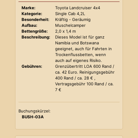
Marke:
Toyota Landcruiser 4x4
Kategorie:
Single Cab 4,2L
Besonderheit:
Kräftig - Geräumig
Aufbau:
Muschelcamper
Bettengröße:
2,0 x 1,4 m
Beschreibung:
Dieses Model ist für ganz
Namibia und Botswana
geeignet, auch für Fahrten in
Trockenflussbetten, wenn
auch auf eigenes Risiko.
Gebühren:
Grenzübertritt LOA 600 Rand /
ca. 42 Euro. Reinigungsgebühr
400 Rand / ca. 28 € ,
Vertragsgebühr 100 Rand / ca.
7 €
Buchungskürzel:
BUSH-03A