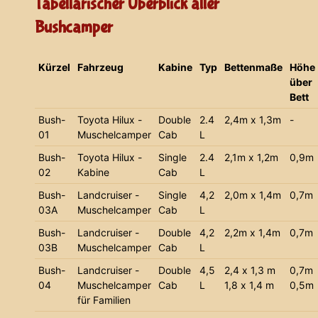
Tabellarischer Überblick aller
Bushcamper
Kürzel
Fahrzeug
Kabine
Typ
Bettenmaße
Höhe
über
Bett
Bush-
Toyota Hilux -
Double
2.4
2,4m x 1,3m
-
01
Muschelcamper
Cab
L
Bush-
Toyota Hilux -
Single
2.4
2,1m x 1,2m
0,9m
02
Kabine
Cab
L
Bush-
Landcruiser -
Single
4,2
2,0m x 1,4m
0,7m
03A
Muschelcamper
Cab
L
Bush-
Landcruiser -
Double
4,2
2,2m x 1,4m
0,7m
03B
Muschelcamper
Cab
L
Bush-
Landcruiser -
Double
4,5
2,4 x 1,3 m
0,7m
04
Muschelcamper
Cab
L
1,8 x 1,4 m
0,5m
für Familien