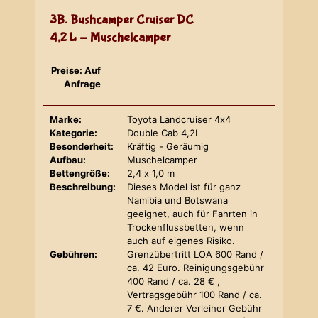
3B. Bushcamper Cruiser DC
4,2 L - Muschelcamper
Preise: Auf
Anfrage
Marke:
Toyota Landcruiser 4x4
Kategorie:
Double Cab 4,2L
Besonderheit:
Kräftig - Geräumig
Aufbau:
Muschelcamper
Bettengröße:
2,4 x 1,0 m
Beschreibung:
Dieses Model ist für ganz
Namibia und Botswana
geeignet, auch für Fahrten in
Trockenflussbetten, wenn
auch auf eigenes Risiko.
Gebühren:
Grenzübertritt LOA 600 Rand /
ca. 42 Euro. Reinigungsgebühr
400 Rand / ca. 28 € ,
Vertragsgebühr 100 Rand / ca.
7 €. Anderer Verleiher Gebühr