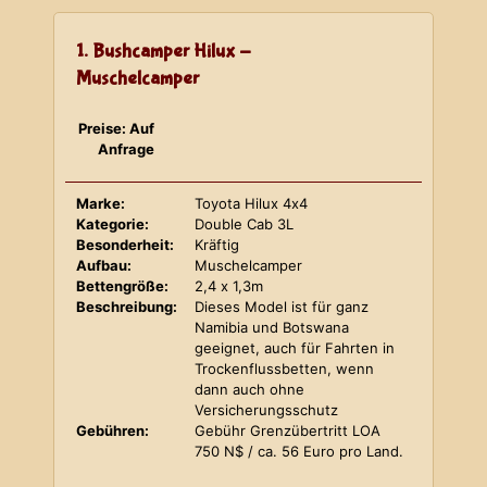
1. Bushcamper Hilux -
Muschelcamper
Preise: Auf
Anfrage
Marke:
Toyota Hilux 4x4
Kategorie:
Double Cab 3L
Besonderheit:
Kräftig
Aufbau:
Muschelcamper
Bettengröße:
2,4 x 1,3m
Beschreibung:
Dieses Model ist für ganz
Namibia und Botswana
geeignet, auch für Fahrten in
Trockenflussbetten, wenn
dann auch ohne
Versicherungsschutz
Gebühren:
Gebühr Grenzübertritt LOA
750 N$ / ca. 56 Euro pro Land.