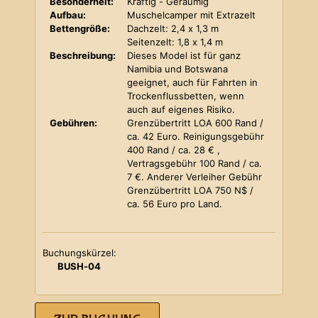
Besonderheit:
Kräftig - Geräumig
Aufbau:
Muschelcamper mit Extrazelt
Bettengröße:
Dachzelt: 2,4 x 1,3 m
Seitenzelt: 1,8 x 1,4 m
Beschreibung:
Dieses Model ist für ganz
Namibia und Botswana
geeignet, auch für Fahrten in
Trockenflussbetten, wenn
auch auf eigenes Risiko.
Gebühren:
Grenzübertritt LOA 600 Rand /
ca. 42 Euro. Reinigungsgebühr
400 Rand / ca. 28 € ,
Vertragsgebühr 100 Rand / ca.
7 €. Anderer Verleiher Gebühr
Grenzübertritt LOA 750 N$ /
ca. 56 Euro pro Land.
Buchungskürzel:
BUSH-04