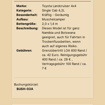
Marke:
Toyota Landcruiser 4x4
Kategorie:
Single Cab 4,2L
Besonderheit:
Kräftig - Geräumig
Aufbau:
Muschelcamper
Bettengröße:
2,0 x 1,4 m
Beschreibung:
Dieses Model ist für ganz
Namibia und Botswana
geeignet, auch für Fahrten in
Trockenflussbetten, wenn
auch auf eigenes Risiko.
Gebühren:
Grenzübertritt LOA 600 Rand /
ca. 42 Euro. Reinigungsgebühr
400 Rand / ca. 28 € ,
Vertragsgebühr 100 Rand / ca.
7 €
Buchungskürzel:
BUSH-03A