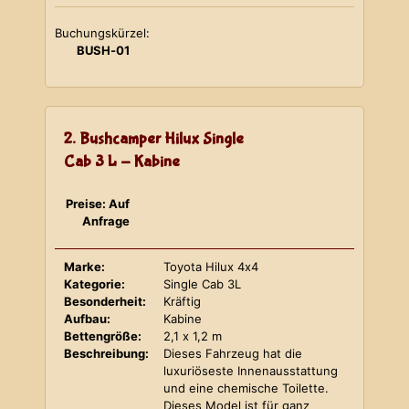
Buchungskürzel:
BUSH-01
2. Bushcamper Hilux Single
Cab 3 L - Kabine
Preise: Auf
Anfrage
Marke:
Toyota Hilux 4x4
Kategorie:
Single Cab 3L
Besonderheit:
Kräftig
Aufbau:
Kabine
Bettengröße:
2,1 x 1,2 m
Beschreibung:
Dieses Fahrzeug hat die
luxuriöseste Innenausstattung
und eine chemische Toilette.
Dieses Model ist für ganz