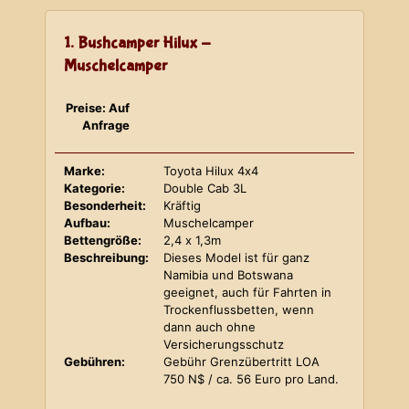
1. Bushcamper Hilux -
Muschelcamper
Preise: Auf
Anfrage
Marke:
Toyota Hilux 4x4
Kategorie:
Double Cab 3L
Besonderheit:
Kräftig
Aufbau:
Muschelcamper
Bettengröße:
2,4 x 1,3m
Beschreibung:
Dieses Model ist für ganz
Namibia und Botswana
geeignet, auch für Fahrten in
Trockenflussbetten, wenn
dann auch ohne
Versicherungsschutz
Gebühren:
Gebühr Grenzübertritt LOA
750 N$ / ca. 56 Euro pro Land.