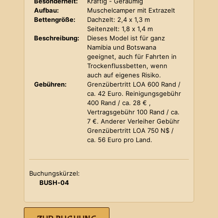
Besonderheit:
Kräftig - Geräumig
Aufbau:
Muschelcamper mit Extrazelt
Bettengröße:
Dachzelt: 2,4 x 1,3 m
Seitenzelt: 1,8 x 1,4 m
Beschreibung:
Dieses Model ist für ganz
Namibia und Botswana
geeignet, auch für Fahrten in
Trockenflussbetten, wenn
auch auf eigenes Risiko.
Gebühren:
Grenzübertritt LOA 600 Rand /
ca. 42 Euro. Reinigungsgebühr
400 Rand / ca. 28 € ,
Vertragsgebühr 100 Rand / ca.
7 €. Anderer Verleiher Gebühr
Grenzübertritt LOA 750 N$ /
ca. 56 Euro pro Land.
Buchungskürzel:
BUSH-04