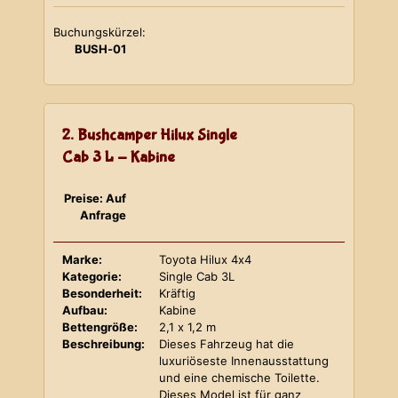
Buchungskürzel:
BUSH-01
2. Bushcamper Hilux Single
Cab 3 L - Kabine
Preise: Auf
Anfrage
Marke:
Toyota Hilux 4x4
Kategorie:
Single Cab 3L
Besonderheit:
Kräftig
Aufbau:
Kabine
Bettengröße:
2,1 x 1,2 m
Beschreibung:
Dieses Fahrzeug hat die
luxuriöseste Innenausstattung
und eine chemische Toilette.
Dieses Model ist für ganz