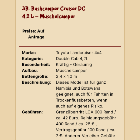
3B. Bushcamper Cruiser DC
4,2 L - Muschelcamper
Preise: Auf
Anfrage
Marke:
Toyota Landcruiser 4x4
Kategorie:
Double Cab 4,2L
Besonderheit:
Kräftig - Geräumig
Aufbau:
Muschelcamper
Bettengröße:
2,4 x 1,0 m
Beschreibung:
Dieses Model ist für ganz
Namibia und Botswana
geeignet, auch für Fahrten in
Trockenflussbetten, wenn
auch auf eigenes Risiko.
Gebühren:
Grenzübertritt LOA 600 Rand /
ca. 42 Euro. Reinigungsgebühr
400 Rand / ca. 28 € ,
Vertragsgebühr 100 Rand / ca.
7 €. Anderer Verleiher Gebühr