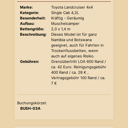
Marke:
Toyota Landcruiser 4x4
Kategorie:
Single Cab 4,2L
Besonderheit:
Kräftig - Geräumig
Aufbau:
Muschelcamper
Bettengröße:
2,0 x 1,4 m
Beschreibung:
Dieses Model ist für ganz
Namibia und Botswana
geeignet, auch für Fahrten in
Trockenflussbetten, wenn
auch auf eigenes Risiko.
Gebühren:
Grenzübertritt LOA 600 Rand /
ca. 42 Euro. Reinigungsgebühr
400 Rand / ca. 28 € ,
Vertragsgebühr 100 Rand / ca.
7 €
Buchungskürzel:
BUSH-03A