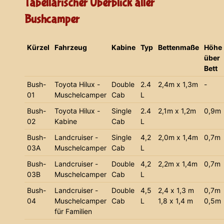
Tabellarischer Überblick aller
Bushcamper
Kürzel
Fahrzeug
Kabine
Typ
Bettenmaße
Höhe
über
Bett
Bush-
Toyota Hilux -
Double
2.4
2,4m x 1,3m
-
01
Muschelcamper
Cab
L
Bush-
Toyota Hilux -
Single
2.4
2,1m x 1,2m
0,9m
02
Kabine
Cab
L
Bush-
Landcruiser -
Single
4,2
2,0m x 1,4m
0,7m
03A
Muschelcamper
Cab
L
Bush-
Landcruiser -
Double
4,2
2,2m x 1,4m
0,7m
03B
Muschelcamper
Cab
L
Bush-
Landcruiser -
Double
4,5
2,4 x 1,3 m
0,7m
04
Muschelcamper
Cab
L
1,8 x 1,4 m
0,5m
für Familien