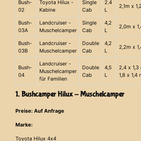
Bush-
Toyota Hilux -
Single
2.4
2,1m x 1
02
Kabine
Cab
L
Bush-
Landcruiser -
Single
4,2
2,0m x 1
03A
Muschelcamper
Cab
L
Bush-
Landcruiser -
Double
4,2
2,2m x 1
03B
Muschelcamper
Cab
L
Landcruiser -
Bush-
Double
4,5
2,4 x 1,3
Muschelcamper
04
Cab
L
1,8 x 1,4
für Familien
1. Bushcamper Hilux - Muschelcamper
Preise: Auf Anfrage
Marke:
Toyota Hilux 4x4