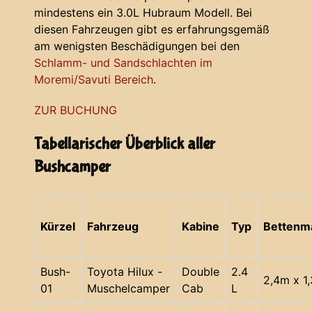
mindestens ein 3.0L Hubraum Modell. Bei
diesen Fahrzeugen gibt es erfahrungsgemäß
am wenigsten Beschädigungen bei den
Schlamm- und Sandschlachten im
Moremi/Savuti Bereich
.
ZUR BUCHUNG
Tabellarischer Überblick aller
Bushcamper
Kürzel
Fahrzeug
Kabine
Typ
Bettenm
Bush-
Toyota Hilux -
Double
2.4
2,4m x 1
01
Muschelcamper
Cab
L