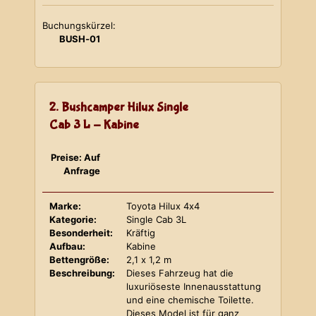
Buchungskürzel:
BUSH-01
2. Bushcamper Hilux Single
Cab 3 L - Kabine
Preise: Auf
Anfrage
Marke:
Toyota Hilux 4x4
Kategorie:
Single Cab 3L
Besonderheit:
Kräftig
Aufbau:
Kabine
Bettengröße:
2,1 x 1,2 m
Beschreibung:
Dieses Fahrzeug hat die
luxuriöseste Innenausstattung
und eine chemische Toilette.
Dieses Model ist für ganz