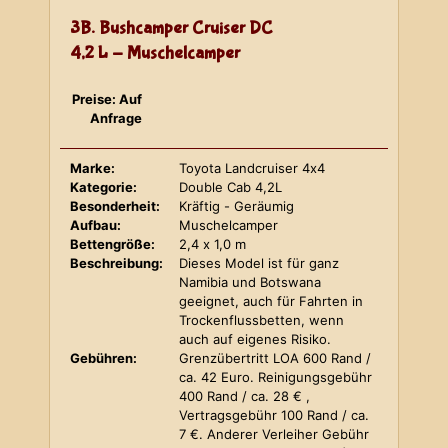
3B. Bushcamper Cruiser DC
4,2 L - Muschelcamper
Preise: Auf
Anfrage
Marke:
Toyota Landcruiser 4x4
Kategorie:
Double Cab 4,2L
Besonderheit:
Kräftig - Geräumig
Aufbau:
Muschelcamper
Bettengröße:
2,4 x 1,0 m
Beschreibung:
Dieses Model ist für ganz
Namibia und Botswana
geeignet, auch für Fahrten in
Trockenflussbetten, wenn
auch auf eigenes Risiko.
Gebühren:
Grenzübertritt LOA 600 Rand /
ca. 42 Euro. Reinigungsgebühr
400 Rand / ca. 28 € ,
Vertragsgebühr 100 Rand / ca.
7 €. Anderer Verleiher Gebühr