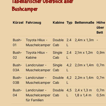
Tabellarischer Überblick aller
Bushcamper
Kürzel
Fahrzeug
Kabine
Typ
Bettenmaße
Höhe
über
Bett
Bush-
Toyota Hilux -
Double
2.4
2,4m x 1,3m
-
01
Muschelcamper
Cab
L
Bush-
Toyota Hilux -
Single
2.4
2,1m x 1,2m
0,9m
02
Kabine
Cab
L
Bush-
Landcruiser -
Single
4,2
2,0m x 1,4m
0,7m
03A
Muschelcamper
Cab
L
Bush-
Landcruiser -
Double
4,2
2,2m x 1,4m
0,7m
03B
Muschelcamper
Cab
L
Bush-
Landcruiser -
Double
4,5
2,4 x 1,3 m
0,7m
04
Muschelcamper
Cab
L
1,8 x 1,4 m
0,5m
für Familien