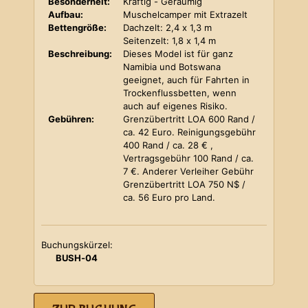
Besonderheit:
Kräftig - Geräumig
Aufbau:
Muschelcamper mit Extrazelt
Bettengröße:
Dachzelt: 2,4 x 1,3 m
Seitenzelt: 1,8 x 1,4 m
Beschreibung:
Dieses Model ist für ganz
Namibia und Botswana
geeignet, auch für Fahrten in
Trockenflussbetten, wenn
auch auf eigenes Risiko.
Gebühren:
Grenzübertritt LOA 600 Rand /
ca. 42 Euro. Reinigungsgebühr
400 Rand / ca. 28 € ,
Vertragsgebühr 100 Rand / ca.
7 €. Anderer Verleiher Gebühr
Grenzübertritt LOA 750 N$ /
ca. 56 Euro pro Land.
Buchungskürzel:
BUSH-04