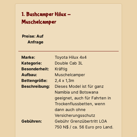
1. Bushcamper Hilux -
Muschelcamper
Preise: Auf
Anfrage
Marke:
Toyota Hilux 4x4
Kategorie:
Double Cab 3L
Besonderheit:
Kräftig
Aufbau:
Muschelcamper
Bettengröße:
2,4 x 1,3m
Beschreibung:
Dieses Model ist für ganz
Namibia und Botswana
geeignet, auch für Fahrten in
Trockenflussbetten, wenn
dann auch ohne
Versicherungsschutz
Gebühren:
Gebühr Grenzübertritt LOA
750 N$ / ca. 56 Euro pro Land.