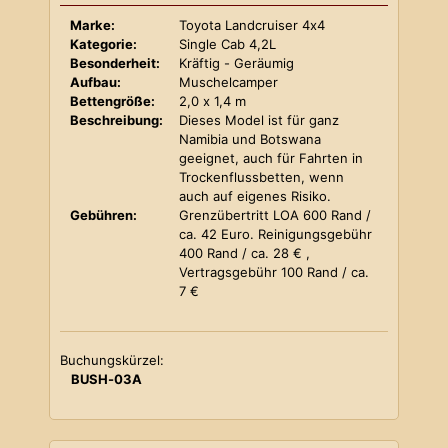
Marke:
Toyota Landcruiser 4x4
Kategorie:
Single Cab 4,2L
Besonderheit:
Kräftig - Geräumig
Aufbau:
Muschelcamper
Bettengröße:
2,0 x 1,4 m
Beschreibung:
Dieses Model ist für ganz
Namibia und Botswana
geeignet, auch für Fahrten in
Trockenflussbetten, wenn
auch auf eigenes Risiko.
Gebühren:
Grenzübertritt LOA 600 Rand /
ca. 42 Euro. Reinigungsgebühr
400 Rand / ca. 28 € ,
Vertragsgebühr 100 Rand / ca.
7 €
Buchungskürzel:
BUSH-03A