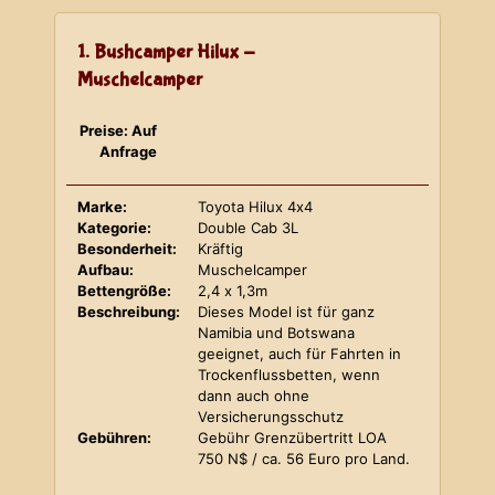
1. Bushcamper Hilux -
Muschelcamper
Preise: Auf
Anfrage
Marke:
Toyota Hilux 4x4
Kategorie:
Double Cab 3L
Besonderheit:
Kräftig
Aufbau:
Muschelcamper
Bettengröße:
2,4 x 1,3m
Beschreibung:
Dieses Model ist für ganz
Namibia und Botswana
geeignet, auch für Fahrten in
Trockenflussbetten, wenn
dann auch ohne
Versicherungsschutz
Gebühren:
Gebühr Grenzübertritt LOA
750 N$ / ca. 56 Euro pro Land.