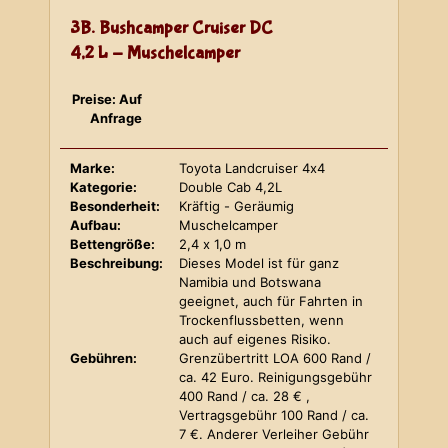
3B. Bushcamper Cruiser DC
4,2 L - Muschelcamper
Preise: Auf
Anfrage
Marke:
Toyota Landcruiser 4x4
Kategorie:
Double Cab 4,2L
Besonderheit:
Kräftig - Geräumig
Aufbau:
Muschelcamper
Bettengröße:
2,4 x 1,0 m
Beschreibung:
Dieses Model ist für ganz
Namibia und Botswana
geeignet, auch für Fahrten in
Trockenflussbetten, wenn
auch auf eigenes Risiko.
Gebühren:
Grenzübertritt LOA 600 Rand /
ca. 42 Euro. Reinigungsgebühr
400 Rand / ca. 28 € ,
Vertragsgebühr 100 Rand / ca.
7 €. Anderer Verleiher Gebühr