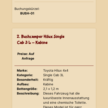
Buchungskürzel:
BUSH-01
2. Bushcamper Hilux Single
Cab 3 L - Kabine
Preise: Auf
Anfrage
Marke:
Toyota Hilux 4x4
Kategorie:
Single Cab 3L
Besonderheit:
Kräftig
Aufbau:
Kabine
Bettengröße:
2,1 x 1,2 m
Beschreibung:
Dieses Fahrzeug hat die
luxuriöseste Innenausstattung
und eine chemische Toilette.
Dieses Model ist für ganz