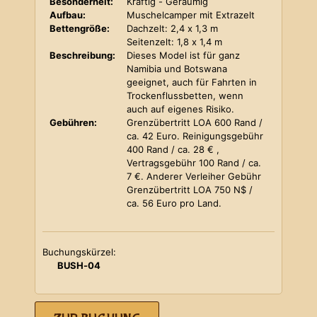
Besonderheit:
Kräftig - Geräumig
Aufbau:
Muschelcamper mit Extrazelt
Bettengröße:
Dachzelt: 2,4 x 1,3 m
Seitenzelt: 1,8 x 1,4 m
Beschreibung:
Dieses Model ist für ganz
Namibia und Botswana
geeignet, auch für Fahrten in
Trockenflussbetten, wenn
auch auf eigenes Risiko.
Gebühren:
Grenzübertritt LOA 600 Rand /
ca. 42 Euro. Reinigungsgebühr
400 Rand / ca. 28 € ,
Vertragsgebühr 100 Rand / ca.
7 €. Anderer Verleiher Gebühr
Grenzübertritt LOA 750 N$ /
ca. 56 Euro pro Land.
Buchungskürzel:
BUSH-04