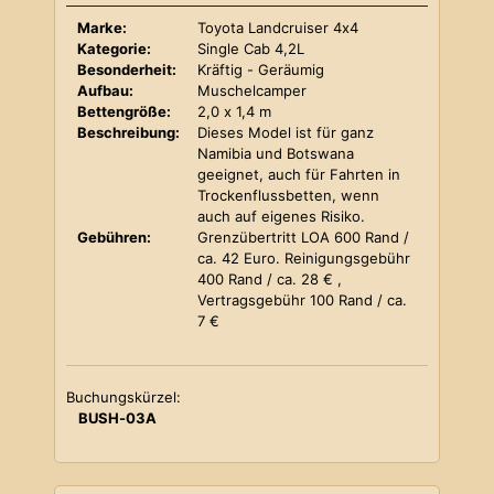
Marke:
Toyota Landcruiser 4x4
Kategorie:
Single Cab 4,2L
Besonderheit:
Kräftig - Geräumig
Aufbau:
Muschelcamper
Bettengröße:
2,0 x 1,4 m
Beschreibung:
Dieses Model ist für ganz
Namibia und Botswana
geeignet, auch für Fahrten in
Trockenflussbetten, wenn
auch auf eigenes Risiko.
Gebühren:
Grenzübertritt LOA 600 Rand /
ca. 42 Euro. Reinigungsgebühr
400 Rand / ca. 28 € ,
Vertragsgebühr 100 Rand / ca.
7 €
Buchungskürzel:
BUSH-03A