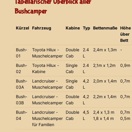
Tabellarischer Überblick aller
Bushcamper
Kürzel
Fahrzeug
Kabine
Typ
Bettenmaße
Höhe
über
Bett
Bush-
Toyota Hilux -
Double
2.4
2,4m x 1,3m
-
01
Muschelcamper
Cab
L
Bush-
Toyota Hilux -
Single
2.4
2,1m x 1,2m
0,9m
02
Kabine
Cab
L
Bush-
Landcruiser -
Single
4,2
2,0m x 1,4m
0,7m
03A
Muschelcamper
Cab
L
Bush-
Landcruiser -
Double
4,2
2,2m x 1,4m
0,7m
03B
Muschelcamper
Cab
L
Bush-
Landcruiser -
Double
4,5
2,4 x 1,3 m
0,7m
04
Muschelcamper
Cab
L
1,8 x 1,4 m
0,5m
für Familien