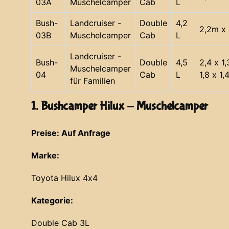
03A
Muschelcamper
Cab
L
Bush-
Landcruiser -
Double
4,2
2,2m x 
03B
Muschelcamper
Cab
L
Landcruiser -
Bush-
Double
4,5
2,4 x 1
Muschelcamper
04
Cab
L
1,8 x 1,
für Familien
1. Bushcamper Hilux - Muschelcamper
Preise: Auf Anfrage
Marke:
Toyota Hilux 4x4
Kategorie:
Double Cab 3L