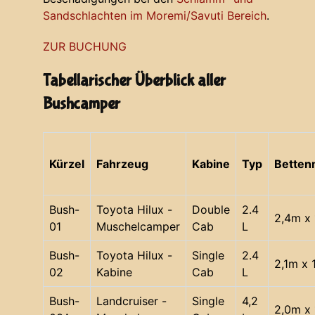
Sandschlachten im Moremi/Savuti Bereich
.
ZUR BUCHUNG
Tabellarischer Überblick aller
Bushcamper
Kürzel
Fahrzeug
Kabine
Typ
Bette
Bush-
Toyota Hilux -
Double
2.4
2,4m x 
01
Muschelcamper
Cab
L
Bush-
Toyota Hilux -
Single
2.4
2,1m x 
02
Kabine
Cab
L
Bush-
Landcruiser -
Single
4,2
2,0m x 