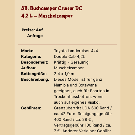
3B. Bushcamper Cruiser DC
4,2 L - Muschelcamper
Preise: Auf
Anfrage
Marke:
Toyota Landcruiser 4x4
Kategorie:
Double Cab 4,2L
Besonderheit:
Kräftig - Geräumig
Aufbau:
Muschelcamper
Bettengröße:
2,4 x 1,0 m
Beschreibung:
Dieses Model ist für ganz
Namibia und Botswana
geeignet, auch für Fahrten in
Trockenflussbetten, wenn
auch auf eigenes Risiko.
Gebühren:
Grenzübertritt LOA 600 Rand /
ca. 42 Euro. Reinigungsgebühr
400 Rand / ca. 28 € ,
Vertragsgebühr 100 Rand / ca.
7 €. Anderer Verleiher Gebühr