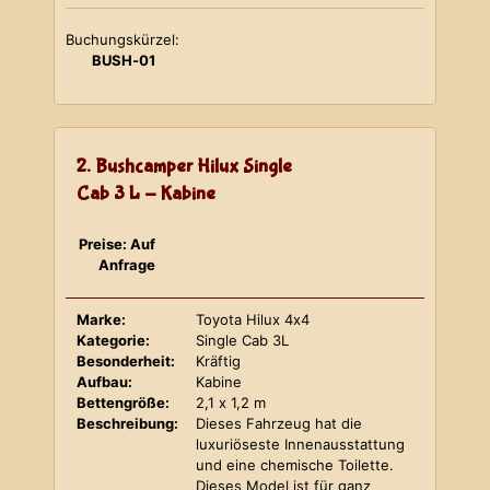
Buchungskürzel:
BUSH-01
2. Bushcamper Hilux Single
Cab 3 L - Kabine
Preise: Auf
Anfrage
Marke:
Toyota Hilux 4x4
Kategorie:
Single Cab 3L
Besonderheit:
Kräftig
Aufbau:
Kabine
Bettengröße:
2,1 x 1,2 m
Beschreibung:
Dieses Fahrzeug hat die
luxuriöseste Innenausstattung
und eine chemische Toilette.
Dieses Model ist für ganz