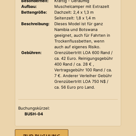
Besonderheit:
Kräftig - Geräumig
Aufbau:
Muschelcamper mit Extrazelt
Bettengröße:
Dachzelt: 2,4 x 1,3 m
Seitenzelt: 1,8 x 1,4 m
Beschreibung:
Dieses Model ist für ganz
Namibia und Botswana
geeignet, auch für Fahrten in
Trockenflussbetten, wenn
auch auf eigenes Risiko.
Gebühren:
Grenzübertritt LOA 600 Rand /
ca. 42 Euro. Reinigungsgebühr
400 Rand / ca. 28 € ,
Vertragsgebühr 100 Rand / ca.
7 €. Anderer Verleiher Gebühr
Grenzübertritt LOA 750 N$ /
ca. 56 Euro pro Land.
Buchungskürzel:
BUSH-04