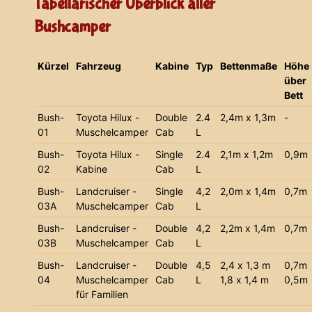
Tabellarischer Überblick aller
Bushcamper
Kürzel
Fahrzeug
Kabine
Typ
Bettenmaße
Höhe
über
Bett
Bush-
Toyota Hilux -
Double
2.4
2,4m x 1,3m
-
01
Muschelcamper
Cab
L
Bush-
Toyota Hilux -
Single
2.4
2,1m x 1,2m
0,9m
02
Kabine
Cab
L
Bush-
Landcruiser -
Single
4,2
2,0m x 1,4m
0,7m
03A
Muschelcamper
Cab
L
Bush-
Landcruiser -
Double
4,2
2,2m x 1,4m
0,7m
03B
Muschelcamper
Cab
L
Bush-
Landcruiser -
Double
4,5
2,4 x 1,3 m
0,7m
04
Muschelcamper
Cab
L
1,8 x 1,4 m
0,5m
für Familien