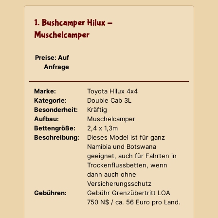
1. Bushcamper Hilux -
Muschelcamper
Preise: Auf
Anfrage
Marke:
Toyota Hilux 4x4
Kategorie:
Double Cab 3L
Besonderheit:
Kräftig
Aufbau:
Muschelcamper
Bettengröße:
2,4 x 1,3m
Beschreibung:
Dieses Model ist für ganz
Namibia und Botswana
geeignet, auch für Fahrten in
Trockenflussbetten, wenn
dann auch ohne
Versicherungsschutz
Gebühren:
Gebühr Grenzübertritt LOA
750 N$ / ca. 56 Euro pro Land.