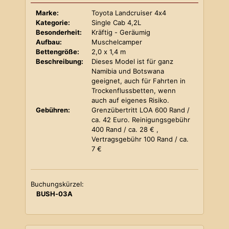
Marke:
Toyota Landcruiser 4x4
Kategorie:
Single Cab 4,2L
Besonderheit:
Kräftig - Geräumig
Aufbau:
Muschelcamper
Bettengröße:
2,0 x 1,4 m
Beschreibung:
Dieses Model ist für ganz
Namibia und Botswana
geeignet, auch für Fahrten in
Trockenflussbetten, wenn
auch auf eigenes Risiko.
Gebühren:
Grenzübertritt LOA 600 Rand /
ca. 42 Euro. Reinigungsgebühr
400 Rand / ca. 28 € ,
Vertragsgebühr 100 Rand / ca.
7 €
Buchungskürzel:
BUSH-03A