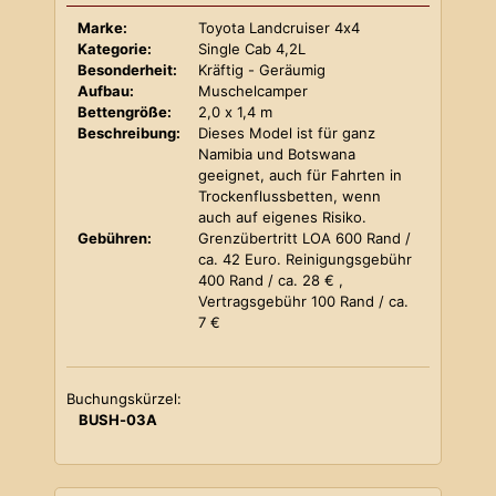
Marke:
Toyota Landcruiser 4x4
Kategorie:
Single Cab 4,2L
Besonderheit:
Kräftig - Geräumig
Aufbau:
Muschelcamper
Bettengröße:
2,0 x 1,4 m
Beschreibung:
Dieses Model ist für ganz
Namibia und Botswana
geeignet, auch für Fahrten in
Trockenflussbetten, wenn
auch auf eigenes Risiko.
Gebühren:
Grenzübertritt LOA 600 Rand /
ca. 42 Euro. Reinigungsgebühr
400 Rand / ca. 28 € ,
Vertragsgebühr 100 Rand / ca.
7 €
Buchungskürzel:
BUSH-03A