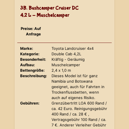
3B. Bushcamper Cruiser DC
4,2 L - Muschelcamper
Preise: Auf
Anfrage
Marke:
Toyota Landcruiser 4x4
Kategorie:
Double Cab 4,2L
Besonderheit:
Kräftig - Geräumig
Aufbau:
Muschelcamper
Bettengröße:
2,4 x 1,0 m
Beschreibung:
Dieses Model ist für ganz
Namibia und Botswana
geeignet, auch für Fahrten in
Trockenflussbetten, wenn
auch auf eigenes Risiko.
Gebühren:
Grenzübertritt LOA 600 Rand /
ca. 42 Euro. Reinigungsgebühr
400 Rand / ca. 28 € ,
Vertragsgebühr 100 Rand / ca.
7 €. Anderer Verleiher Gebühr