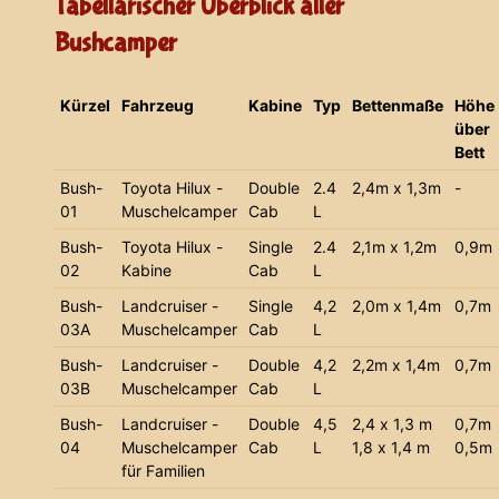
Tabellarischer Überblick aller
Bushcamper
Kürzel
Fahrzeug
Kabine
Typ
Bettenmaße
Höhe
über
Bett
Bush-
Toyota Hilux -
Double
2.4
2,4m x 1,3m
-
01
Muschelcamper
Cab
L
Bush-
Toyota Hilux -
Single
2.4
2,1m x 1,2m
0,9m
02
Kabine
Cab
L
Bush-
Landcruiser -
Single
4,2
2,0m x 1,4m
0,7m
03A
Muschelcamper
Cab
L
Bush-
Landcruiser -
Double
4,2
2,2m x 1,4m
0,7m
03B
Muschelcamper
Cab
L
Bush-
Landcruiser -
Double
4,5
2,4 x 1,3 m
0,7m
04
Muschelcamper
Cab
L
1,8 x 1,4 m
0,5m
für Familien