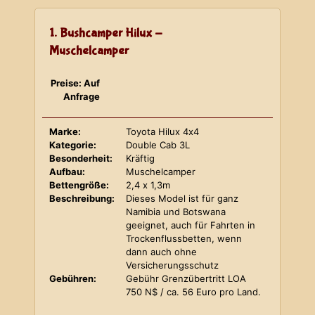
1. Bushcamper Hilux -
Muschelcamper
Preise: Auf
Anfrage
Marke:
Toyota Hilux 4x4
Kategorie:
Double Cab 3L
Besonderheit:
Kräftig
Aufbau:
Muschelcamper
Bettengröße:
2,4 x 1,3m
Beschreibung:
Dieses Model ist für ganz
Namibia und Botswana
geeignet, auch für Fahrten in
Trockenflussbetten, wenn
dann auch ohne
Versicherungsschutz
Gebühren:
Gebühr Grenzübertritt LOA
750 N$ / ca. 56 Euro pro Land.