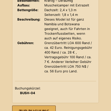
Besonderheit:
Kräftig - Geräumig
Aufbau:
Muschelcamper mit Extrazelt
Bettengröße:
Dachzelt: 2,4 x 1,3 m
Seitenzelt: 1,8 x 1,4 m
Beschreibung:
Dieses Model ist für ganz
Namibia und Botswana
geeignet, auch für Fahrten in
Trockenflussbetten, wenn
auch auf eigenes Risiko.
Gebühren:
Grenzübertritt LOA 600 Rand /
ca. 42 Euro. Reinigungsgebühr
400 Rand / ca. 28 € ,
Vertragsgebühr 100 Rand / ca.
7 €. Anderer Verleiher Gebühr
Grenzübertritt LOA 750 N$ /
ca. 56 Euro pro Land.
Buchungskürzel:
BUSH-04