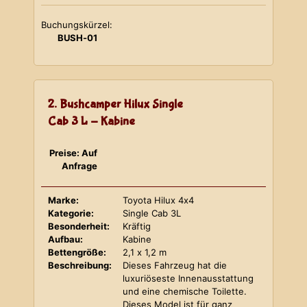
Buchungskürzel:
BUSH-01
2. Bushcamper Hilux Single
Cab 3 L - Kabine
Preise: Auf
Anfrage
Marke:
Toyota Hilux 4x4
Kategorie:
Single Cab 3L
Besonderheit:
Kräftig
Aufbau:
Kabine
Bettengröße:
2,1 x 1,2 m
Beschreibung:
Dieses Fahrzeug hat die
luxuriöseste Innenausstattung
und eine chemische Toilette.
Dieses Model ist für ganz