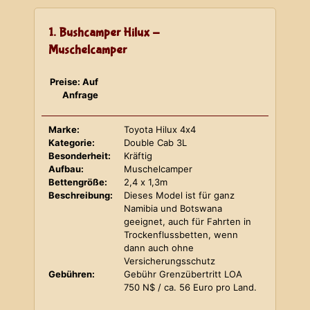
1. Bushcamper Hilux -
Muschelcamper
Preise: Auf
Anfrage
Marke:
Toyota Hilux 4x4
Kategorie:
Double Cab 3L
Besonderheit:
Kräftig
Aufbau:
Muschelcamper
Bettengröße:
2,4 x 1,3m
Beschreibung:
Dieses Model ist für ganz
Namibia und Botswana
geeignet, auch für Fahrten in
Trockenflussbetten, wenn
dann auch ohne
Versicherungsschutz
Gebühren:
Gebühr Grenzübertritt LOA
750 N$ / ca. 56 Euro pro Land.