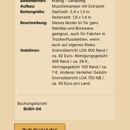
Besonderheit:
Kräftig - Geräumig
Aufbau:
Muschelcamper mit Extrazelt
Bettengröße:
Dachzelt: 2,4 x 1,3 m
Seitenzelt: 1,8 x 1,4 m
Beschreibung:
Dieses Model ist für ganz
Namibia und Botswana
geeignet, auch für Fahrten in
Trockenflussbetten, wenn
auch auf eigenes Risiko.
Gebühren:
Grenzübertritt LOA 600 Rand /
ca. 42 Euro. Reinigungsgebühr
400 Rand / ca. 28 € ,
Vertragsgebühr 100 Rand / ca.
7 €. Anderer Verleiher Gebühr
Grenzübertritt LOA 750 N$ /
ca. 56 Euro pro Land.
Buchungskürzel:
BUSH-04