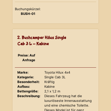
Buchungskürzel:
BUSH-01
2. Bushcamper Hilux Single
Cab 3 L - Kabine
Preise: Auf
Anfrage
Marke:
Toyota Hilux 4x4
Kategorie:
Single Cab 3L
Besonderheit:
Kräftig
Aufbau:
Kabine
Bettengröße:
2,1 x 1,2 m
Beschreibung:
Dieses Fahrzeug hat die
luxuriöseste Innenausstattung
und eine chemische Toilette.
Dieses Model ist für ganz