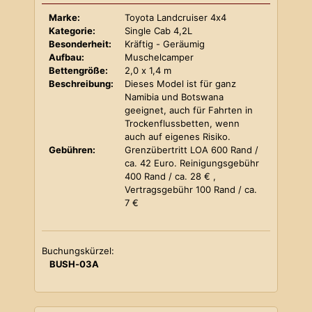
Marke:
Toyota Landcruiser 4x4
Kategorie:
Single Cab 4,2L
Besonderheit:
Kräftig - Geräumig
Aufbau:
Muschelcamper
Bettengröße:
2,0 x 1,4 m
Beschreibung:
Dieses Model ist für ganz
Namibia und Botswana
geeignet, auch für Fahrten in
Trockenflussbetten, wenn
auch auf eigenes Risiko.
Gebühren:
Grenzübertritt LOA 600 Rand /
ca. 42 Euro. Reinigungsgebühr
400 Rand / ca. 28 € ,
Vertragsgebühr 100 Rand / ca.
7 €
Buchungskürzel:
BUSH-03A