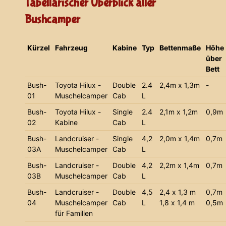
Tabellarischer Überblick aller
Bushcamper
Kürzel
Fahrzeug
Kabine
Typ
Bettenmaße
Höhe
über
Bett
Bush-
Toyota Hilux -
Double
2.4
2,4m x 1,3m
-
01
Muschelcamper
Cab
L
Bush-
Toyota Hilux -
Single
2.4
2,1m x 1,2m
0,9m
02
Kabine
Cab
L
Bush-
Landcruiser -
Single
4,2
2,0m x 1,4m
0,7m
03A
Muschelcamper
Cab
L
Bush-
Landcruiser -
Double
4,2
2,2m x 1,4m
0,7m
03B
Muschelcamper
Cab
L
Bush-
Landcruiser -
Double
4,5
2,4 x 1,3 m
0,7m
04
Muschelcamper
Cab
L
1,8 x 1,4 m
0,5m
für Familien