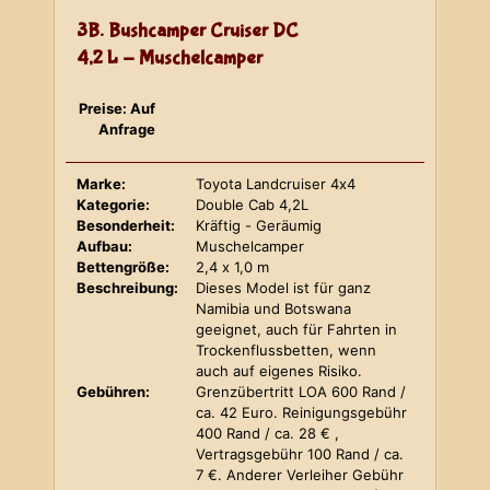
3B. Bushcamper Cruiser DC
4,2 L - Muschelcamper
Preise: Auf
Anfrage
Marke:
Toyota Landcruiser 4x4
Kategorie:
Double Cab 4,2L
Besonderheit:
Kräftig - Geräumig
Aufbau:
Muschelcamper
Bettengröße:
2,4 x 1,0 m
Beschreibung:
Dieses Model ist für ganz
Namibia und Botswana
geeignet, auch für Fahrten in
Trockenflussbetten, wenn
auch auf eigenes Risiko.
Gebühren:
Grenzübertritt LOA 600 Rand /
ca. 42 Euro. Reinigungsgebühr
400 Rand / ca. 28 € ,
Vertragsgebühr 100 Rand / ca.
7 €. Anderer Verleiher Gebühr