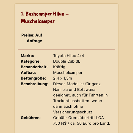
1. Bushcamper Hilux -
Muschelcamper
Preise: Auf
Anfrage
Marke:
Toyota Hilux 4x4
Kategorie:
Double Cab 3L
Besonderheit:
Kräftig
Aufbau:
Muschelcamper
Bettengröße:
2,4 x 1,3m
Beschreibung:
Dieses Model ist für ganz
Namibia und Botswana
geeignet, auch für Fahrten in
Trockenflussbetten, wenn
dann auch ohne
Versicherungsschutz
Gebühren:
Gebühr Grenzübertritt LOA
750 N$ / ca. 56 Euro pro Land.