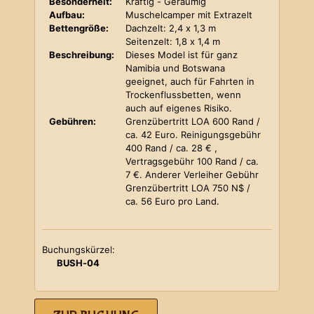
Besonderheit:
Kräftig - Geräumig
Aufbau:
Muschelcamper mit Extrazelt
Bettengröße:
Dachzelt: 2,4 x 1,3 m
Seitenzelt: 1,8 x 1,4 m
Beschreibung:
Dieses Model ist für ganz
Namibia und Botswana
geeignet, auch für Fahrten in
Trockenflussbetten, wenn
auch auf eigenes Risiko.
Gebühren:
Grenzübertritt LOA 600 Rand /
ca. 42 Euro. Reinigungsgebühr
400 Rand / ca. 28 € ,
Vertragsgebühr 100 Rand / ca.
7 €. Anderer Verleiher Gebühr
Grenzübertritt LOA 750 N$ /
ca. 56 Euro pro Land.
Buchungskürzel:
BUSH-04