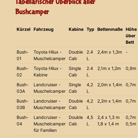
Tabellarischer Überblick aller
Bushcamper
Kürzel
Fahrzeug
Kabine
Typ
Bettenmaße
Höhe
über
Bett
Bush-
Toyota Hilux -
Double
2.4
2,4m x 1,3m
-
01
Muschelcamper
Cab
L
Bush-
Toyota Hilux -
Single
2.4
2,1m x 1,2m
0,9m
02
Kabine
Cab
L
Bush-
Landcruiser -
Single
4,2
2,0m x 1,4m
0,7m
03A
Muschelcamper
Cab
L
Bush-
Landcruiser -
Double
4,2
2,2m x 1,4m
0,7m
03B
Muschelcamper
Cab
L
Bush-
Landcruiser -
Double
4,5
2,4 x 1,3 m
0,7m
04
Muschelcamper
Cab
L
1,8 x 1,4 m
0,5m
für Familien