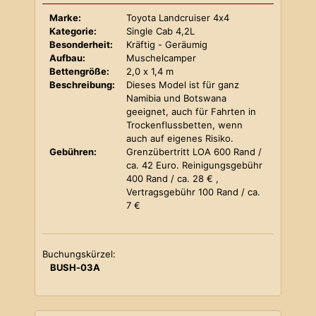
Marke:
Toyota Landcruiser 4x4
Kategorie:
Single Cab 4,2L
Besonderheit:
Kräftig - Geräumig
Aufbau:
Muschelcamper
Bettengröße:
2,0 x 1,4 m
Beschreibung:
Dieses Model ist für ganz
Namibia und Botswana
geeignet, auch für Fahrten in
Trockenflussbetten, wenn
auch auf eigenes Risiko.
Gebühren:
Grenzübertritt LOA 600 Rand /
ca. 42 Euro. Reinigungsgebühr
400 Rand / ca. 28 € ,
Vertragsgebühr 100 Rand / ca.
7 €
Buchungskürzel:
BUSH-03A