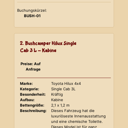
Buchungskürzel:
BUSH-01
2. Bushcamper Hilux Single
Cab 3 L - Kabine
Preise: Auf
Anfrage
Marke:
Toyota Hilux 4x4
Kategorie:
Single Cab 3L
Besonderheit:
Kräftig
Aufbau:
Kabine
Bettengröße:
2,1 x 1,2 m
Beschreibung:
Dieses Fahrzeug hat die
luxuriöseste Innenausstattung
und eine chemische Toilette.
Dieses Model ist für ganz