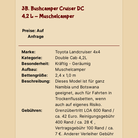
3B. Bushcamper Cruiser DC
4,2 L - Muschelcamper
Preise: Auf
Anfrage
Marke:
Toyota Landcruiser 4x4
Kategorie:
Double Cab 4,2L
Besonderheit:
Kräftig - Geräumig
Aufbau:
Muschelcamper
Bettengröße:
2,4 x 1,0 m
Beschreibung:
Dieses Model ist für ganz
Namibia und Botswana
geeignet, auch für Fahrten in
Trockenflussbetten, wenn
auch auf eigenes Risiko.
Gebühren:
Grenzübertritt LOA 600 Rand /
ca. 42 Euro. Reinigungsgebühr
400 Rand / ca. 28 € ,
Vertragsgebühr 100 Rand / ca.
7 €. Anderer Verleiher Gebühr