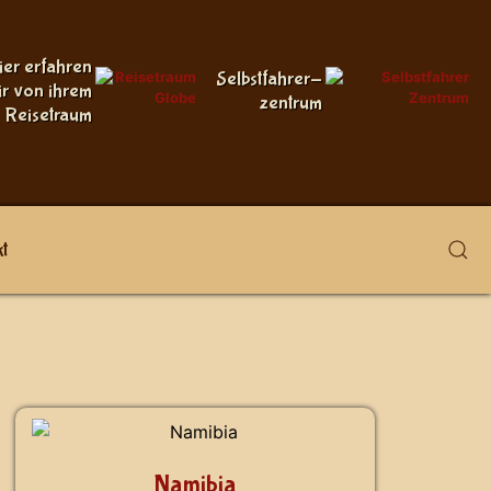
ier erfahren
Selbstfahrer-
ir von ihrem
zentrum
Reisetraum
t
Namibia