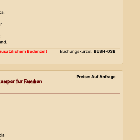
ca.
r
t
and.
d zusätzlichem Bodenzelt
Buchungskürzel:
BUSH-03B
Preise: Auf Anfrage
amper für Familien
bia