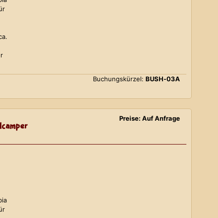
ür
ca.
r
Buchungskürzel:
BUSH-03A
Preise: Auf Anfrage
lcamper
bia
ür