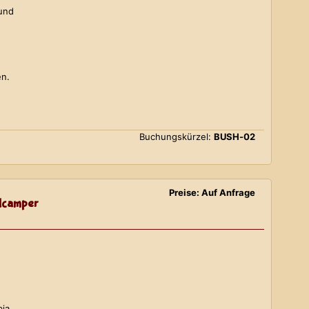
 und
en.
Buchungskürzel:
BUSH-02
Preise: Auf Anfrage
lcamper
bia