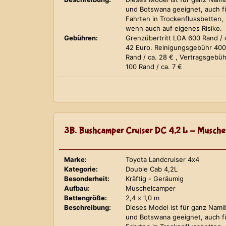
und Botswana geeignet, auch f
Fahrten in Trockenflussbetten,
wenn auch auf eigenes Risiko.
Gebühren:
Grenzübertritt LOA 600 Rand / 
42 Euro. Reinigungsgebühr 400
Rand / ca. 28 € , Vertragsgebüh
100 Rand / ca. 7 €
3B. Bushcamper Cruiser DC 4,2 L - Musche
Marke:
Toyota Landcruiser 4x4
Kategorie:
Double Cab 4,2L
Besonderheit:
Kräftig - Geräumig
Aufbau:
Muschelcamper
Bettengröße:
2,4 x 1,0 m
Beschreibung:
Dieses Model ist für ganz Nami
und Botswana geeignet, auch f