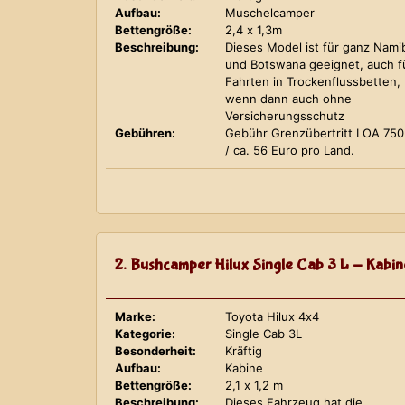
Aufbau:
Muschelcamper
Bettengröße:
2,4 x 1,3m
Beschreibung:
Dieses Model ist für ganz Nami
und Botswana geeignet, auch f
Fahrten in Trockenflussbetten,
wenn dann auch ohne
Versicherungsschutz
Gebühren:
Gebühr Grenzübertritt LOA 75
/ ca. 56 Euro pro Land.
2. Bushcamper Hilux Single Cab 3 L - Kabin
Marke:
Toyota Hilux 4x4
Kategorie:
Single Cab 3L
Besonderheit:
Kräftig
Aufbau:
Kabine
Bettengröße:
2,1 x 1,2 m
Beschreibung:
Dieses Fahrzeug hat die