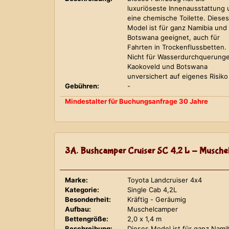
luxuriöseste Innenausstattung
eine chemische Toilette. Dieses
Model ist für ganz Namibia und
Botswana geeignet, auch für
Fahrten in Trockenflussbetten.
Nicht für Wasserdurchquerung
Kaokoveld und Botswana
unversichert auf eigenes Risiko
Gebühren:
-
Mindestalter für Buchungsanfrage 30 Jahre
3A. Bushcamper Cruiser SC 4,2 L - Musche
Marke:
Toyota Landcruiser 4x4
Kategorie:
Single Cab 4,2L
Besonderheit:
Kräftig - Geräumig
Aufbau:
Muschelcamper
Bettengröße:
2,0 x 1,4 m
Beschreibung:
Dieses Model ist für ganz Nami