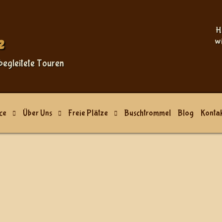
Sprache auswählen
H
e
w
begleitete Touren
ce
Über Uns
Freie Plätze
Buschtrommel
Blog
Kontak