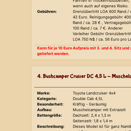
Fahrten in Trockenflussbetten,
wenn auch auf eigenes Risiko.
Gebühren:
Grenzübertritt LOA 600 Rand / 
42 Euro. Reinigungsgebühr 400
Rand / ca. 28 € , Vertragsgebüh
100 Rand / ca. 7 €. Anderer
Verleiher Gebühr Grenzübertrit
LOA 750 N$ / ca. 56 Euro pro L
Kann für je 10 Euro Aufpreis mit 3. und 4. Sitz un
geliefert werden.
4. Bushcamper Cruiser DC 4,5 L - Muschelc
Marke:
Toyota Landcruiser 4x4
Kategorie:
Double Cab 4,5L
Besonderheit:
Kräftig - Geräumig
Aufbau:
Muschelcamper mit Extrazelt
Bettengröße:
Dachzelt: 2,4 x 1,3 m
Seitenzelt: 1,8 x 1,4 m
Beschreibung:
Dieses Model ist für ganz Nami