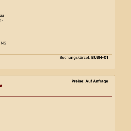
bia
ür
0 N$
Buchungskürzel:
BUSH-01
Preise: Auf Anfrage
e