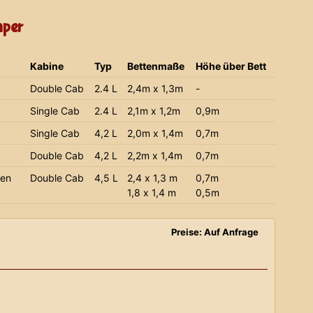
mper
Kabine
Typ
Bettenmaße
Höhe über Bett
Double Cab
2.4 L
2,4m x 1,3m
-
Single Cab
2.4 L
2,1m x 1,2m
0,9m
Single Cab
4,2 L
2,0m x 1,4m
0,7m
Double Cab
4,2 L
2,2m x 1,4m
0,7m
ien
Double Cab
4,5 L
2,4 x 1,3 m
0,7m
1,8 x 1,4 m
0,5m
Preise: Auf Anfrage