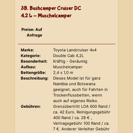
3B. Bushcamper Cruiser DC
4,2 L - Muschelcamper
Preise: Auf
Anfrage
Marke:
Toyota Landcruiser 4x4
Kategorie:
Double Cab 4,2L
Besonderheit:
Kräftig - Geräumig
Aufbau:
Muschelcamper
Bettengröße:
2,4 x 1,0 m
Beschreibung:
Dieses Model ist für ganz
Namibia und Botswana
geeignet, auch für Fahrten in
Trockenflussbetten, wenn
auch auf eigenes Risiko.
Gebühren:
Grenzübertritt LOA 600 Rand /
ca. 42 Euro. Reinigungsgebühr
400 Rand / ca. 28 € ,
Vertragsgebühr 100 Rand / ca.
7 €. Anderer Verleiher Gebühr