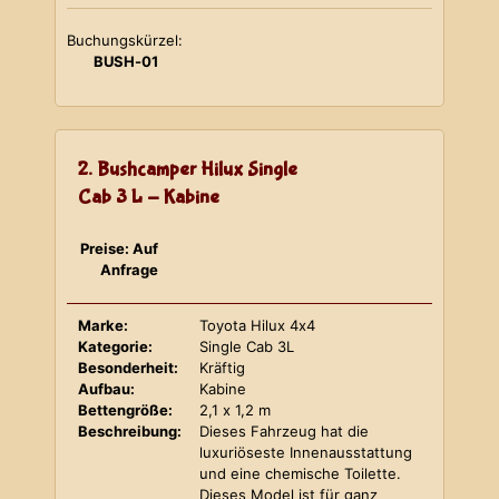
Buchungskürzel:
BUSH-01
2. Bushcamper Hilux Single
Cab 3 L - Kabine
Preise: Auf
Anfrage
Marke:
Toyota Hilux 4x4
Kategorie:
Single Cab 3L
Besonderheit:
Kräftig
Aufbau:
Kabine
Bettengröße:
2,1 x 1,2 m
Beschreibung:
Dieses Fahrzeug hat die
luxuriöseste Innenausstattung
und eine chemische Toilette.
Dieses Model ist für ganz