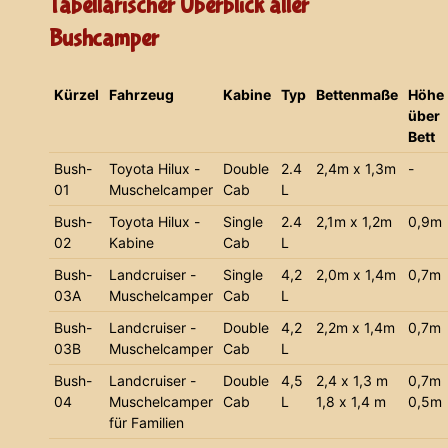
Tabellarischer Überblick aller
Bushcamper
Kürzel
Fahrzeug
Kabine
Typ
Bettenmaße
Höhe
über
Bett
Bush-
Toyota Hilux -
Double
2.4
2,4m x 1,3m
-
01
Muschelcamper
Cab
L
Bush-
Toyota Hilux -
Single
2.4
2,1m x 1,2m
0,9m
02
Kabine
Cab
L
Bush-
Landcruiser -
Single
4,2
2,0m x 1,4m
0,7m
03A
Muschelcamper
Cab
L
Bush-
Landcruiser -
Double
4,2
2,2m x 1,4m
0,7m
03B
Muschelcamper
Cab
L
Bush-
Landcruiser -
Double
4,5
2,4 x 1,3 m
0,7m
04
Muschelcamper
Cab
L
1,8 x 1,4 m
0,5m
für Familien