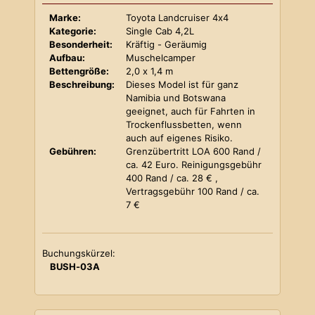
Marke:
Toyota Landcruiser 4x4
Kategorie:
Single Cab 4,2L
Besonderheit:
Kräftig - Geräumig
Aufbau:
Muschelcamper
Bettengröße:
2,0 x 1,4 m
Beschreibung:
Dieses Model ist für ganz
Namibia und Botswana
geeignet, auch für Fahrten in
Trockenflussbetten, wenn
auch auf eigenes Risiko.
Gebühren:
Grenzübertritt LOA 600 Rand /
ca. 42 Euro. Reinigungsgebühr
400 Rand / ca. 28 € ,
Vertragsgebühr 100 Rand / ca.
7 €
Buchungskürzel:
BUSH-03A