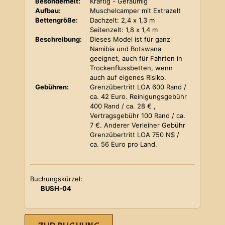
Besonderheit:
Kräftig - Geräumig
Aufbau:
Muschelcamper mit Extrazelt
Bettengröße:
Dachzelt: 2,4 x 1,3 m
Seitenzelt: 1,8 x 1,4 m
Beschreibung:
Dieses Model ist für ganz
Namibia und Botswana
geeignet, auch für Fahrten in
Trockenflussbetten, wenn
auch auf eigenes Risiko.
Gebühren:
Grenzübertritt LOA 600 Rand /
ca. 42 Euro. Reinigungsgebühr
400 Rand / ca. 28 € ,
Vertragsgebühr 100 Rand / ca.
7 €. Anderer Verleiher Gebühr
Grenzübertritt LOA 750 N$ /
ca. 56 Euro pro Land.
Buchungskürzel:
BUSH-04