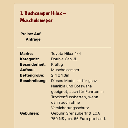
1. Bushcamper Hilux -
Muschelcamper
Preise: Auf
Anfrage
Marke:
Toyota Hilux 4x4
Kategorie:
Double Cab 3L
Besonderheit:
Kräftig
Aufbau:
Muschelcamper
Bettengröße:
2,4 x 1,3m
Beschreibung:
Dieses Model ist für ganz
Namibia und Botswana
geeignet, auch für Fahrten in
Trockenflussbetten, wenn
dann auch ohne
Versicherungsschutz
Gebühren:
Gebühr Grenzübertritt LOA
750 N$ / ca. 56 Euro pro Land.