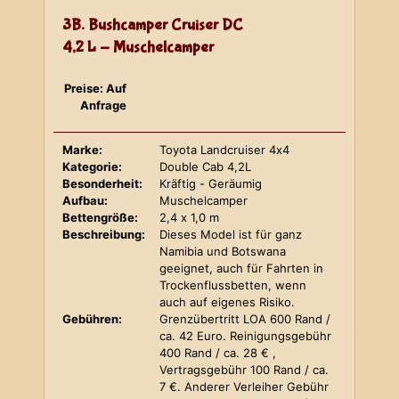
3B. Bushcamper Cruiser DC
4,2 L - Muschelcamper
Preise: Auf
Anfrage
Marke:
Toyota Landcruiser 4x4
Kategorie:
Double Cab 4,2L
Besonderheit:
Kräftig - Geräumig
Aufbau:
Muschelcamper
Bettengröße:
2,4 x 1,0 m
Beschreibung:
Dieses Model ist für ganz
Namibia und Botswana
geeignet, auch für Fahrten in
Trockenflussbetten, wenn
auch auf eigenes Risiko.
Gebühren:
Grenzübertritt LOA 600 Rand /
ca. 42 Euro. Reinigungsgebühr
400 Rand / ca. 28 € ,
Vertragsgebühr 100 Rand / ca.
7 €. Anderer Verleiher Gebühr