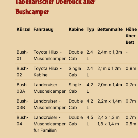
Tabellarischer Überblick aller
Bushcamper
Kürzel
Fahrzeug
Kabine
Typ
Bettenmaße
Höhe
über
Bett
Bush-
Toyota Hilux -
Double
2.4
2,4m x 1,3m
-
01
Muschelcamper
Cab
L
Bush-
Toyota Hilux -
Single
2.4
2,1m x 1,2m
0,9m
02
Kabine
Cab
L
Bush-
Landcruiser -
Single
4,2
2,0m x 1,4m
0,7m
03A
Muschelcamper
Cab
L
Bush-
Landcruiser -
Double
4,2
2,2m x 1,4m
0,7m
03B
Muschelcamper
Cab
L
Bush-
Landcruiser -
Double
4,5
2,4 x 1,3 m
0,7m
04
Muschelcamper
Cab
L
1,8 x 1,4 m
0,5m
für Familien