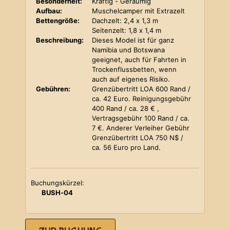
Besonderheit:
Kräftig - Geräumig
Aufbau:
Muschelcamper mit Extrazelt
Bettengröße:
Dachzelt: 2,4 x 1,3 m
Seitenzelt: 1,8 x 1,4 m
Beschreibung:
Dieses Model ist für ganz
Namibia und Botswana
geeignet, auch für Fahrten in
Trockenflussbetten, wenn
auch auf eigenes Risiko.
Gebühren:
Grenzübertritt LOA 600 Rand /
ca. 42 Euro. Reinigungsgebühr
400 Rand / ca. 28 € ,
Vertragsgebühr 100 Rand / ca.
7 €. Anderer Verleiher Gebühr
Grenzübertritt LOA 750 N$ /
ca. 56 Euro pro Land.
Buchungskürzel:
BUSH-04