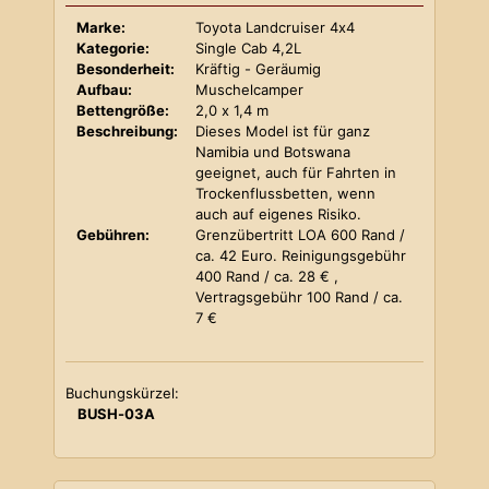
Marke:
Toyota Landcruiser 4x4
Kategorie:
Single Cab 4,2L
Besonderheit:
Kräftig - Geräumig
Aufbau:
Muschelcamper
Bettengröße:
2,0 x 1,4 m
Beschreibung:
Dieses Model ist für ganz
Namibia und Botswana
geeignet, auch für Fahrten in
Trockenflussbetten, wenn
auch auf eigenes Risiko.
Gebühren:
Grenzübertritt LOA 600 Rand /
ca. 42 Euro. Reinigungsgebühr
400 Rand / ca. 28 € ,
Vertragsgebühr 100 Rand / ca.
7 €
Buchungskürzel:
BUSH-03A