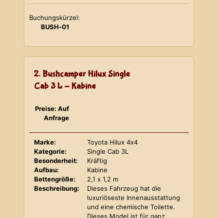
Buchungskürzel:
BUSH-01
2. Bushcamper Hilux Single
Cab 3 L - Kabine
Preise: Auf
Anfrage
Marke:
Toyota Hilux 4x4
Kategorie:
Single Cab 3L
Besonderheit:
Kräftig
Aufbau:
Kabine
Bettengröße:
2,1 x 1,2 m
Beschreibung:
Dieses Fahrzeug hat die
luxuriöseste Innenausstattung
und eine chemische Toilette.
Dieses Model ist für ganz