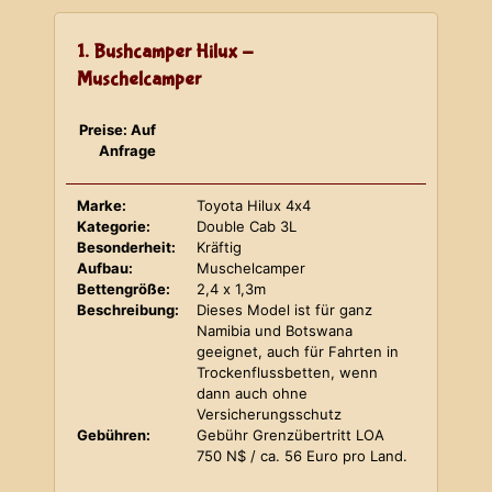
1. Bushcamper Hilux -
Muschelcamper
Preise: Auf
Anfrage
Marke:
Toyota Hilux 4x4
Kategorie:
Double Cab 3L
Besonderheit:
Kräftig
Aufbau:
Muschelcamper
Bettengröße:
2,4 x 1,3m
Beschreibung:
Dieses Model ist für ganz
Namibia und Botswana
geeignet, auch für Fahrten in
Trockenflussbetten, wenn
dann auch ohne
Versicherungsschutz
Gebühren:
Gebühr Grenzübertritt LOA
750 N$ / ca. 56 Euro pro Land.