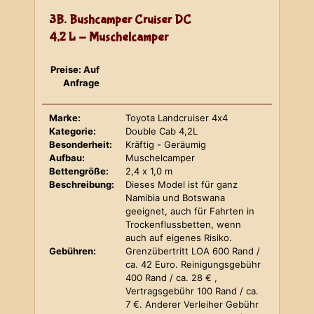
3B. Bushcamper Cruiser DC
4,2 L - Muschelcamper
Preise: Auf
Anfrage
Marke:
Toyota Landcruiser 4x4
Kategorie:
Double Cab 4,2L
Besonderheit:
Kräftig - Geräumig
Aufbau:
Muschelcamper
Bettengröße:
2,4 x 1,0 m
Beschreibung:
Dieses Model ist für ganz
Namibia und Botswana
geeignet, auch für Fahrten in
Trockenflussbetten, wenn
auch auf eigenes Risiko.
Gebühren:
Grenzübertritt LOA 600 Rand /
ca. 42 Euro. Reinigungsgebühr
400 Rand / ca. 28 € ,
Vertragsgebühr 100 Rand / ca.
7 €. Anderer Verleiher Gebühr