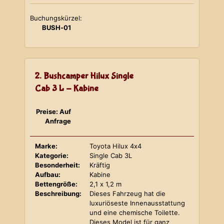
Buchungskürzel:
BUSH-01
2. Bushcamper Hilux Single
Cab 3 L - Kabine
Preise: Auf
Anfrage
Marke:
Toyota Hilux 4x4
Kategorie:
Single Cab 3L
Besonderheit:
Kräftig
Aufbau:
Kabine
Bettengröße:
2,1 x 1,2 m
Beschreibung:
Dieses Fahrzeug hat die
luxuriöseste Innenausstattung
und eine chemische Toilette.
Dieses Model ist für ganz