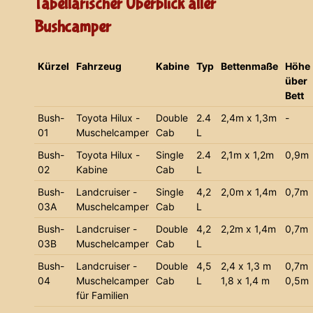
Tabellarischer Überblick aller
Bushcamper
Kürzel
Fahrzeug
Kabine
Typ
Bettenmaße
Höhe
über
Bett
Bush-
Toyota Hilux -
Double
2.4
2,4m x 1,3m
-
01
Muschelcamper
Cab
L
Bush-
Toyota Hilux -
Single
2.4
2,1m x 1,2m
0,9m
02
Kabine
Cab
L
Bush-
Landcruiser -
Single
4,2
2,0m x 1,4m
0,7m
03A
Muschelcamper
Cab
L
Bush-
Landcruiser -
Double
4,2
2,2m x 1,4m
0,7m
03B
Muschelcamper
Cab
L
Bush-
Landcruiser -
Double
4,5
2,4 x 1,3 m
0,7m
04
Muschelcamper
Cab
L
1,8 x 1,4 m
0,5m
für Familien