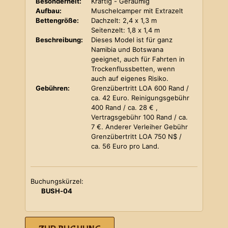
Besonderheit:
Kräftig - Geräumig
Aufbau:
Muschelcamper mit Extrazelt
Bettengröße:
Dachzelt: 2,4 x 1,3 m
Seitenzelt: 1,8 x 1,4 m
Beschreibung:
Dieses Model ist für ganz
Namibia und Botswana
geeignet, auch für Fahrten in
Trockenflussbetten, wenn
auch auf eigenes Risiko.
Gebühren:
Grenzübertritt LOA 600 Rand /
ca. 42 Euro. Reinigungsgebühr
400 Rand / ca. 28 € ,
Vertragsgebühr 100 Rand / ca.
7 €. Anderer Verleiher Gebühr
Grenzübertritt LOA 750 N$ /
ca. 56 Euro pro Land.
Buchungskürzel:
BUSH-04