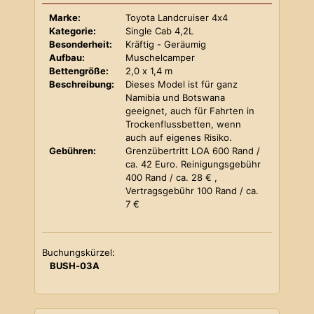
Marke:
Toyota Landcruiser 4x4
Kategorie:
Single Cab 4,2L
Besonderheit:
Kräftig - Geräumig
Aufbau:
Muschelcamper
Bettengröße:
2,0 x 1,4 m
Beschreibung:
Dieses Model ist für ganz
Namibia und Botswana
geeignet, auch für Fahrten in
Trockenflussbetten, wenn
auch auf eigenes Risiko.
Gebühren:
Grenzübertritt LOA 600 Rand /
ca. 42 Euro. Reinigungsgebühr
400 Rand / ca. 28 € ,
Vertragsgebühr 100 Rand / ca.
7 €
Buchungskürzel:
BUSH-03A