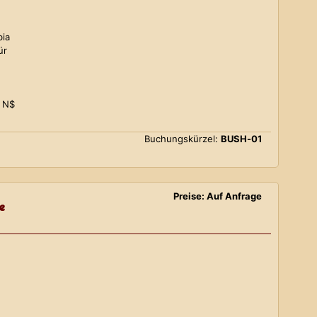
bia
ür
0 N$
Buchungskürzel:
BUSH-01
Preise: Auf Anfrage
e