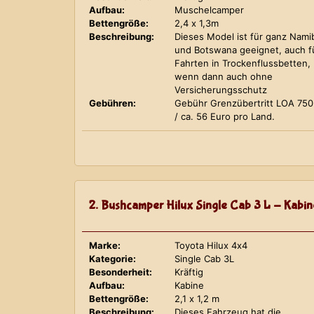
Aufbau:
Muschelcamper
Bettengröße:
2,4 x 1,3m
Beschreibung:
Dieses Model ist für ganz Nami
und Botswana geeignet, auch f
Fahrten in Trockenflussbetten,
wenn dann auch ohne
Versicherungsschutz
Gebühren:
Gebühr Grenzübertritt LOA 75
/ ca. 56 Euro pro Land.
2. Bushcamper Hilux Single Cab 3 L - Kabin
Marke:
Toyota Hilux 4x4
Kategorie:
Single Cab 3L
Besonderheit:
Kräftig
Aufbau:
Kabine
Bettengröße:
2,1 x 1,2 m
Beschreibung:
Dieses Fahrzeug hat die