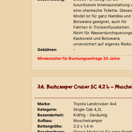
luxuriöseste Innenausstattung
eine chemische Toilette. Dieses
Model ist für ganz Namibia und
Botswana geeignet, auch für
Fahrten in Trockenflussbetten.
Nicht für Wasserdurchquerung
Kaokoveld und Botswana
unversichert auf eigenes Risiko
Gebühren:
-
Mindestalter für Buchungsanfrage 30 Jahre
3A. Bushcamper Cruiser SC 4,2 L - Musche
Marke:
Toyota Landcruiser 4x4
Kategorie:
Single Cab 4,2L
Besonderheit:
Kräftig - Geräumig
Aufbau:
Muschelcamper
Bettengröße:
2,0 x 1,4 m
Beschreibung:
Dieses Model ist für ganz Nami