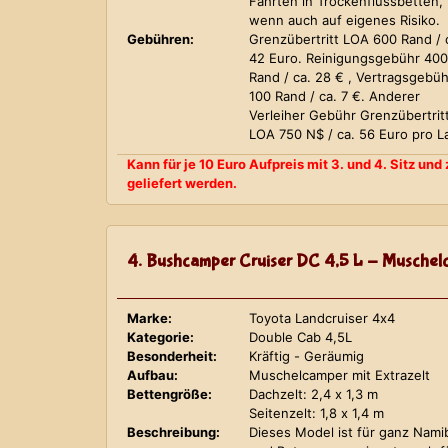
Fahrten in Trockenflussbetten,
wenn auch auf eigenes Risiko.
Gebühren:
Grenzübertritt LOA 600 Rand / 
42 Euro. Reinigungsgebühr 400
Rand / ca. 28 € , Vertragsgebüh
100 Rand / ca. 7 €. Anderer
Verleiher Gebühr Grenzübertrit
LOA 750 N$ / ca. 56 Euro pro L
Kann für je 10 Euro Aufpreis mit 3. und 4. Sitz un
geliefert werden.
4. Bushcamper Cruiser DC 4,5 L - Muschelc
Marke:
Toyota Landcruiser 4x4
Kategorie:
Double Cab 4,5L
Besonderheit:
Kräftig - Geräumig
Aufbau:
Muschelcamper mit Extrazelt
Bettengröße:
Dachzelt: 2,4 x 1,3 m
Seitenzelt: 1,8 x 1,4 m
Beschreibung:
Dieses Model ist für ganz Nami