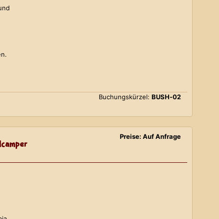
 und
en.
Buchungskürzel:
BUSH-02
Preise: Auf Anfrage
lcamper
bia