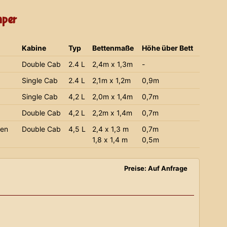
mper
Kabine
Typ
Bettenmaße
Höhe über Bett
Double Cab
2.4 L
2,4m x 1,3m
-
Single Cab
2.4 L
2,1m x 1,2m
0,9m
Single Cab
4,2 L
2,0m x 1,4m
0,7m
Double Cab
4,2 L
2,2m x 1,4m
0,7m
ien
Double Cab
4,5 L
2,4 x 1,3 m
0,7m
1,8 x 1,4 m
0,5m
Preise: Auf Anfrage