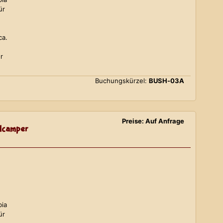
ür
ca.
r
Buchungskürzel:
BUSH-03A
Preise: Auf Anfrage
lcamper
bia
ür