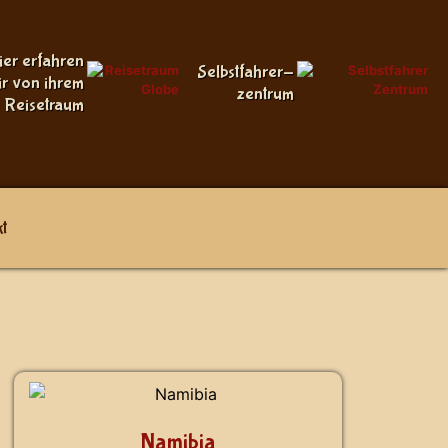
ier erfahren
Selbstfahrer-
ir von ihrem
zentrum
Reisetraum
t
Namibia