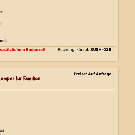
ca.
r
t
and.
d zusätzlichem Bodenzelt
Buchungskürzel:
BUSH-03B
Preise: Auf Anfrage
amper für Familien
bia