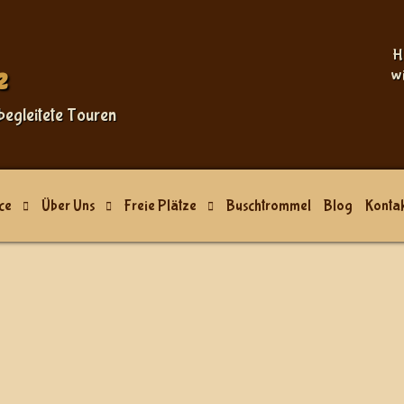
H
e
w
begleitete Touren
ce
Über Uns
Freie Plätze
Buschtrommel
Blog
Kontak