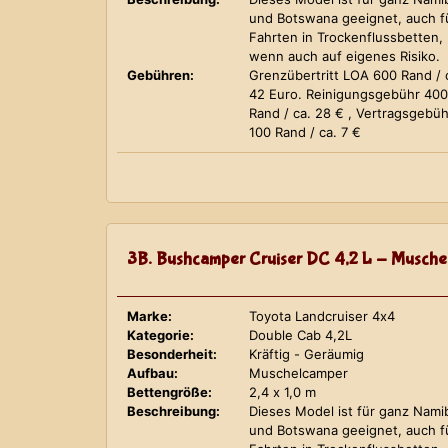
und Botswana geeignet, auch f
Fahrten in Trockenflussbetten,
wenn auch auf eigenes Risiko.
Gebühren:
Grenzübertritt LOA 600 Rand / 
42 Euro. Reinigungsgebühr 400
Rand / ca. 28 € , Vertragsgebüh
100 Rand / ca. 7 €
3B. Bushcamper Cruiser DC 4,2 L - Musche
Marke:
Toyota Landcruiser 4x4
Kategorie:
Double Cab 4,2L
Besonderheit:
Kräftig - Geräumig
Aufbau:
Muschelcamper
Bettengröße:
2,4 x 1,0 m
Beschreibung:
Dieses Model ist für ganz Nami
und Botswana geeignet, auch f