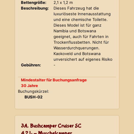
Bettengröße:
2,1 x 1,2 m
Beschreibung:
Dieses Fahrzeug hat die
luxuriöseste Innenausstattung
und eine chemische Toilette.
Dieses Model ist für ganz
Namibia und Botswana
geeignet, auch für Fahrten in
Trockenflussbetten. Nicht für
Wasserdurchquerungen.
Kaokoveld und Botswana
unversichert auf eigenes Risiko
Gebühren:
-
Mindestalter für Buchungsanfrage
30 Jahre
Buchungskürzel:
BUSH-02
3A. Bushcamper Cruiser SC
4,2 L - Muschelcamper