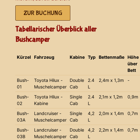
ZUR BUCHUNG
Tabellarischer Überblick aller
Bushcamper
Kürzel
Fahrzeug
Kabine
Typ
Bettenmaße
Höhe
über
Bett
Bush-
Toyota Hilux -
Double
2.4
2,4m x 1,3m
-
01
Muschelcamper
Cab
L
Bush-
Toyota Hilux -
Single
2.4
2,1m x 1,2m
0,9m
02
Kabine
Cab
L
Bush-
Landcruiser -
Single
4,2
2,0m x 1,4m
0,7m
03A
Muschelcamper
Cab
L
Bush-
Landcruiser -
Double
4,2
2,2m x 1,4m
0,7m
03B
Muschelcamper
Cab
L