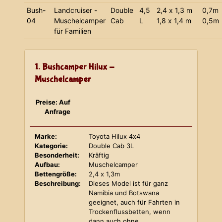
Bush-
Landcruiser -
Double
4,5
2,4 x 1,3 m
0,7m
04
Muschelcamper
Cab
L
1,8 x 1,4 m
0,5m
für Familien
1. Bushcamper Hilux -
Muschelcamper
Preise: Auf
Anfrage
Marke:
Toyota Hilux 4x4
Kategorie:
Double Cab 3L
Besonderheit:
Kräftig
Aufbau:
Muschelcamper
Bettengröße:
2,4 x 1,3m
Beschreibung:
Dieses Model ist für ganz
Namibia und Botswana
geeignet, auch für Fahrten in
Trockenflussbetten, wenn
dann auch ohne