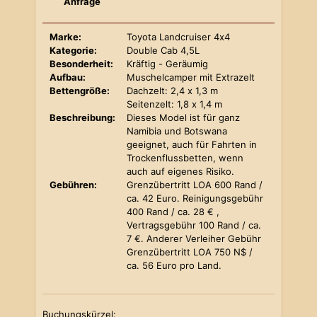
Anfrage
Marke:
Toyota Landcruiser 4x4
Kategorie:
Double Cab 4,5L
Besonderheit:
Kräftig - Geräumig
Aufbau:
Muschelcamper mit Extrazelt
Bettengröße:
Dachzelt: 2,4 x 1,3 m
Seitenzelt: 1,8 x 1,4 m
Beschreibung:
Dieses Model ist für ganz
Namibia und Botswana
geeignet, auch für Fahrten in
Trockenflussbetten, wenn
auch auf eigenes Risiko.
Gebühren:
Grenzübertritt LOA 600 Rand /
ca. 42 Euro. Reinigungsgebühr
400 Rand / ca. 28 € ,
Vertragsgebühr 100 Rand / ca.
7 €. Anderer Verleiher Gebühr
Grenzübertritt LOA 750 N$ /
ca. 56 Euro pro Land.
Buchungskürzel: