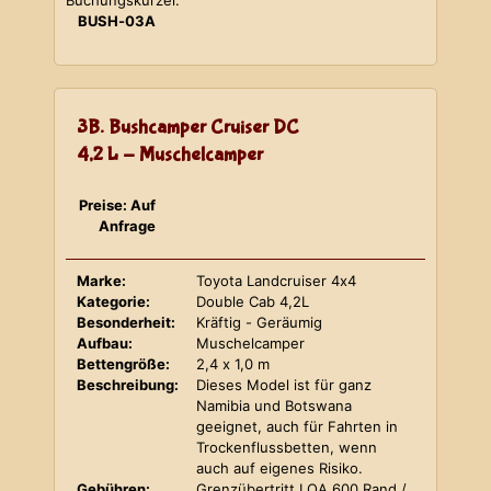
Buchungskürzel:
BUSH-03A
3B. Bushcamper Cruiser DC
4,2 L - Muschelcamper
Preise: Auf
Anfrage
Marke:
Toyota Landcruiser 4x4
Kategorie:
Double Cab 4,2L
Besonderheit:
Kräftig - Geräumig
Aufbau:
Muschelcamper
Bettengröße:
2,4 x 1,0 m
Beschreibung:
Dieses Model ist für ganz
Namibia und Botswana
geeignet, auch für Fahrten in
Trockenflussbetten, wenn
auch auf eigenes Risiko.
Gebühren:
Grenzübertritt LOA 600 Rand /