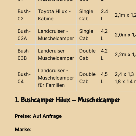
Bush-
Toyota Hilux -
Single
2.4
2,1m x 1
02
Kabine
Cab
L
Bush-
Landcruiser -
Single
4,2
2,0m x 1
03A
Muschelcamper
Cab
L
Bush-
Landcruiser -
Double
4,2
2,2m x 1
03B
Muschelcamper
Cab
L
Landcruiser -
Bush-
Double
4,5
2,4 x 1,3
Muschelcamper
04
Cab
L
1,8 x 1,4
für Familien
1. Bushcamper Hilux - Muschelcamper
Preise: Auf Anfrage
Marke: