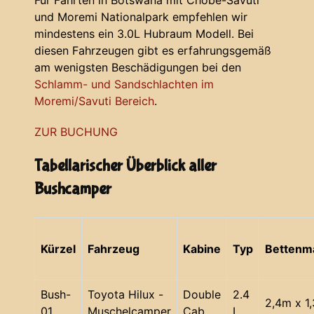
Für Fahrten in Botswana mit Chobe-Savuti
und Moremi Nationalpark empfehlen wir
mindestens ein 3.0L Hubraum Modell. Bei
diesen Fahrzeugen gibt es erfahrungsgemäß
am wenigsten Beschädigungen bei den
Schlamm- und Sandschlachten im
Moremi/Savuti Bereich
.
ZUR BUCHUNG
Tabellarischer Überblick aller
Bushcamper
Kürzel
Fahrzeug
Kabine
Typ
Bettenm
Bush-
Toyota Hilux -
Double
2.4
2,4m x 1
01
Muschelcamper
Cab
L