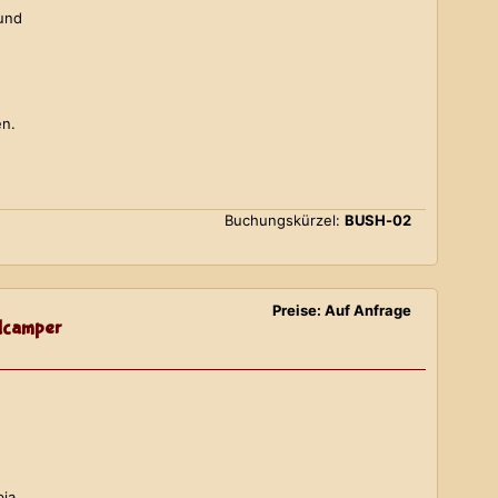
 und
en.
Buchungskürzel:
BUSH-02
Preise: Auf Anfrage
lcamper
bia