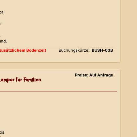
ca.
r
t
and.
d zusätzlichem Bodenzelt
Buchungskürzel:
BUSH-03B
Preise: Auf Anfrage
amper für Familien
bia