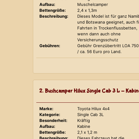
Aufbau:
Muschelcamper
Bettengröße:
2,4 x 1,3m
Beschreibung:
Dieses Model ist für ganz Nami
und Botswana geeignet, auch f
Fahrten in Trockenflussbetten,
wenn dann auch ohne
Versicherungsschutz
Gebühren:
Gebühr Grenzübertritt LOA 75
/ ca. 56 Euro pro Land.
2. Bushcamper Hilux Single Cab 3 L - Kabin
Marke:
Toyota Hilux 4x4
Kategorie:
Single Cab 3L
Besonderheit:
Kräftig
Aufbau:
Kabine
Bettengröße:
2,1 x 1,2 m
Beschreibung:
Dieses Fahrzeug hat die