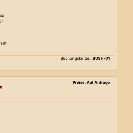
bia
ür
0 N$
Buchungskürzel:
BUSH-01
Preise: Auf Anfrage
e