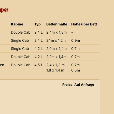
mper
Kabine
Typ
Bettenmaße
Höhe über Bett
Double Cab
2.4 L
2,4m x 1,3m
-
Single Cab
2.4 L
2,1m x 1,2m
0,9m
Single Cab
4,2 L
2,0m x 1,4m
0,7m
Double Cab
4,2 L
2,2m x 1,4m
0,7m
ien
Double Cab
4,5 L
2,4 x 1,3 m
0,7m
1,8 x 1,4 m
0,5m
Preise: Auf Anfrage