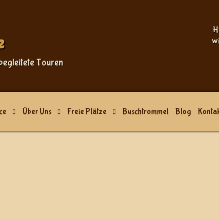
H
e
w
begleitete Touren
ce
Über Uns
Freie Plätze
Buschtrommel
Blog
Kontak