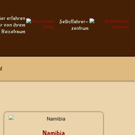
ier erfahren
Selbstfahrer-
ir von ihrem
zentrum
Reisetraum
t
Namibia