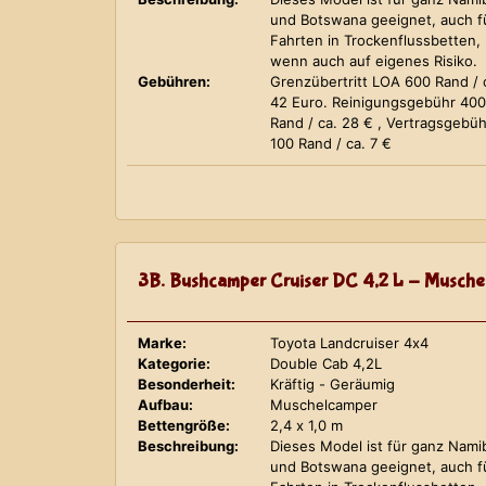
und Botswana geeignet, auch f
Fahrten in Trockenflussbetten,
wenn auch auf eigenes Risiko.
Gebühren:
Grenzübertritt LOA 600 Rand / 
42 Euro. Reinigungsgebühr 400
Rand / ca. 28 € , Vertragsgebüh
100 Rand / ca. 7 €
3B. Bushcamper Cruiser DC 4,2 L - Musche
Marke:
Toyota Landcruiser 4x4
Kategorie:
Double Cab 4,2L
Besonderheit:
Kräftig - Geräumig
Aufbau:
Muschelcamper
Bettengröße:
2,4 x 1,0 m
Beschreibung:
Dieses Model ist für ganz Nami
und Botswana geeignet, auch f