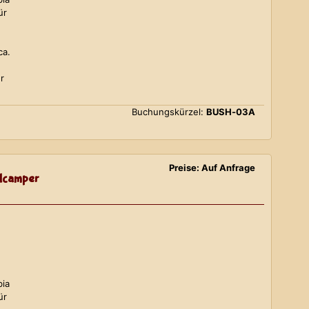
ür
ca.
r
Buchungskürzel:
BUSH-03A
Preise: Auf Anfrage
lcamper
bia
ür