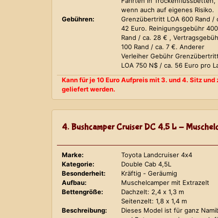
Fahrten in Trockenflussbetten,
wenn auch auf eigenes Risiko.
Gebühren:
Grenzübertritt LOA 600 Rand / 
42 Euro. Reinigungsgebühr 400
Rand / ca. 28 € , Vertragsgebüh
100 Rand / ca. 7 €. Anderer
Verleiher Gebühr Grenzübertrit
LOA 750 N$ / ca. 56 Euro pro L
Kann für je 10 Euro Aufpreis mit 3. und 4. Sitz un
geliefert werden.
4. Bushcamper Cruiser DC 4,5 L - Muschelc
Marke:
Toyota Landcruiser 4x4
Kategorie:
Double Cab 4,5L
Besonderheit:
Kräftig - Geräumig
Aufbau:
Muschelcamper mit Extrazelt
Bettengröße:
Dachzelt: 2,4 x 1,3 m
Seitenzelt: 1,8 x 1,4 m
Beschreibung:
Dieses Model ist für ganz Nami