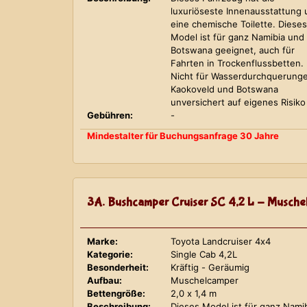
luxuriöseste Innenausstattung
eine chemische Toilette. Dieses
Model ist für ganz Namibia und
Botswana geeignet, auch für
Fahrten in Trockenflussbetten.
Nicht für Wasserdurchquerung
Kaokoveld und Botswana
unversichert auf eigenes Risiko
Gebühren:
-
Mindestalter für Buchungsanfrage 30 Jahre
3A. Bushcamper Cruiser SC 4,2 L - Musche
Marke:
Toyota Landcruiser 4x4
Kategorie:
Single Cab 4,2L
Besonderheit:
Kräftig - Geräumig
Aufbau:
Muschelcamper
Bettengröße:
2,0 x 1,4 m
Beschreibung:
Dieses Model ist für ganz Nami