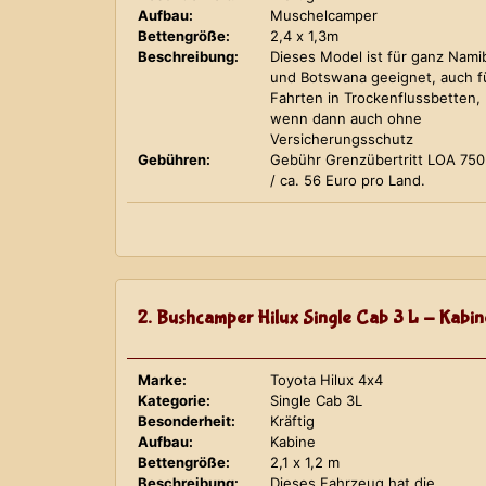
Aufbau:
Muschelcamper
Bettengröße:
2,4 x 1,3m
Beschreibung:
Dieses Model ist für ganz Nami
und Botswana geeignet, auch f
Fahrten in Trockenflussbetten,
wenn dann auch ohne
Versicherungsschutz
Gebühren:
Gebühr Grenzübertritt LOA 75
/ ca. 56 Euro pro Land.
2. Bushcamper Hilux Single Cab 3 L - Kabin
Marke:
Toyota Hilux 4x4
Kategorie:
Single Cab 3L
Besonderheit:
Kräftig
Aufbau:
Kabine
Bettengröße:
2,1 x 1,2 m
Beschreibung:
Dieses Fahrzeug hat die