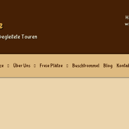
H
e
w
begleitete Touren
ce
Über Uns
Freie Plätze
Buschtrommel
Blog
Kontak