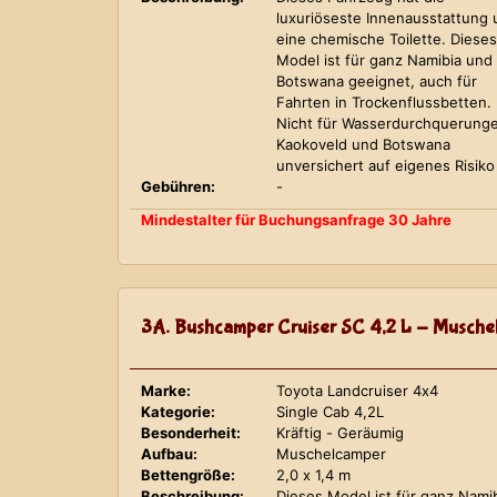
luxuriöseste Innenausstattung
eine chemische Toilette. Dieses
Model ist für ganz Namibia und
Botswana geeignet, auch für
Fahrten in Trockenflussbetten.
Nicht für Wasserdurchquerung
Kaokoveld und Botswana
unversichert auf eigenes Risiko
Gebühren:
-
Mindestalter für Buchungsanfrage 30 Jahre
3A. Bushcamper Cruiser SC 4,2 L - Musche
Marke:
Toyota Landcruiser 4x4
Kategorie:
Single Cab 4,2L
Besonderheit:
Kräftig - Geräumig
Aufbau:
Muschelcamper
Bettengröße:
2,0 x 1,4 m
Beschreibung:
Dieses Model ist für ganz Nami