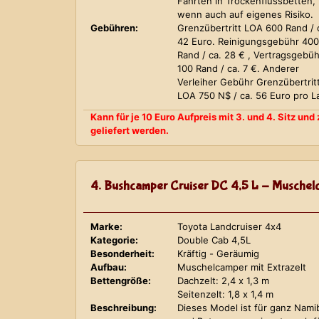
Fahrten in Trockenflussbetten,
wenn auch auf eigenes Risiko.
Gebühren:
Grenzübertritt LOA 600 Rand / 
42 Euro. Reinigungsgebühr 400
Rand / ca. 28 € , Vertragsgebüh
100 Rand / ca. 7 €. Anderer
Verleiher Gebühr Grenzübertrit
LOA 750 N$ / ca. 56 Euro pro L
Kann für je 10 Euro Aufpreis mit 3. und 4. Sitz un
geliefert werden.
4. Bushcamper Cruiser DC 4,5 L - Muschelc
Marke:
Toyota Landcruiser 4x4
Kategorie:
Double Cab 4,5L
Besonderheit:
Kräftig - Geräumig
Aufbau:
Muschelcamper mit Extrazelt
Bettengröße:
Dachzelt: 2,4 x 1,3 m
Seitenzelt: 1,8 x 1,4 m
Beschreibung:
Dieses Model ist für ganz Nami