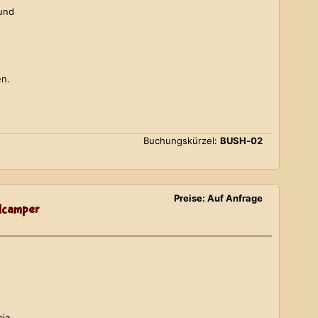
 und
en.
Buchungskürzel:
BUSH-02
Preise: Auf Anfrage
lcamper
bia