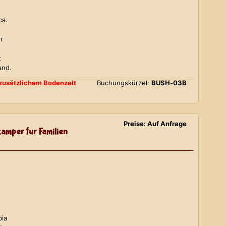
ca.
r
t
and.
d zusätzlichem Bodenzelt
Buchungskürzel:
BUSH-03B
Preise: Auf Anfrage
amper für Familien
bia