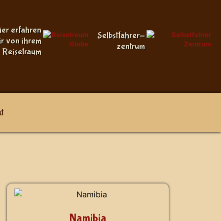
ier erfahren
Selbstfahrer-
ir von ihrem
zentrum
Reisetraum
t
Namibia