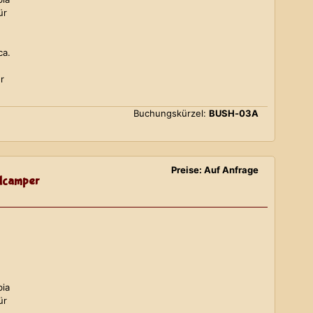
ür
ca.
r
Buchungskürzel:
BUSH-03A
Preise: Auf Anfrage
lcamper
bia
ür