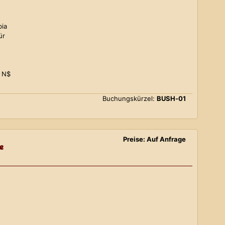
bia
ür
0 N$
Buchungskürzel:
BUSH-01
Preise: Auf Anfrage
e