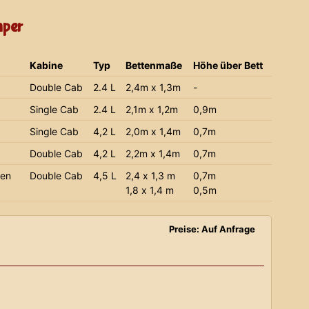
mper
Kabine
Typ
Bettenmaße
Höhe über Bett
Double Cab
2.4 L
2,4m x 1,3m
-
Single Cab
2.4 L
2,1m x 1,2m
0,9m
Single Cab
4,2 L
2,0m x 1,4m
0,7m
Double Cab
4,2 L
2,2m x 1,4m
0,7m
ien
Double Cab
4,5 L
2,4 x 1,3 m
0,7m
1,8 x 1,4 m
0,5m
Preise: Auf Anfrage