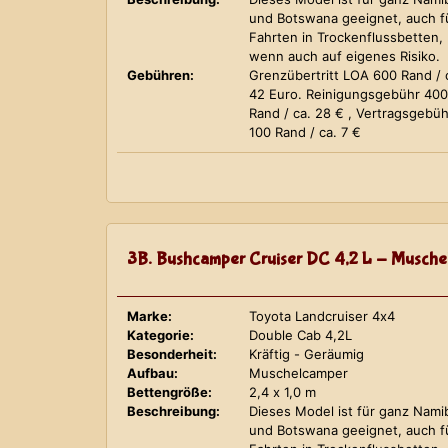
und Botswana geeignet, auch f
Fahrten in Trockenflussbetten,
wenn auch auf eigenes Risiko.
Gebühren:
Grenzübertritt LOA 600 Rand / 
42 Euro. Reinigungsgebühr 400
Rand / ca. 28 € , Vertragsgebüh
100 Rand / ca. 7 €
3B. Bushcamper Cruiser DC 4,2 L - Musche
Marke:
Toyota Landcruiser 4x4
Kategorie:
Double Cab 4,2L
Besonderheit:
Kräftig - Geräumig
Aufbau:
Muschelcamper
Bettengröße:
2,4 x 1,0 m
Beschreibung:
Dieses Model ist für ganz Nami
und Botswana geeignet, auch f