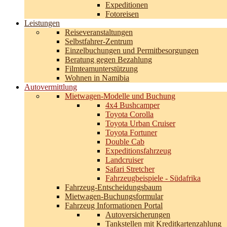
Expeditionen
Fotoreisen
Leistungen
Reiseveranstaltungen
Selbstfahrer-Zentrum
Einzelbuchungen und Permitbesorgungen
Beratung gegen Bezahlung
Filmteamunterstützung
Wohnen in Namibia
Autovermittlung
Mietwagen-Modelle und Buchung
4x4 Bushcamper
Toyota Corolla
Toyota Urban Cruiser
Toyota Fortuner
Double Cab
Expeditionsfahrzeug
Landcruiser
Safari Stretcher
Fahrzeugbeispiele - Südafrika
Fahrzeug-Entscheidungsbaum
Mietwagen-Buchungsformular
Fahrzeug Informationen Portal
Autoversicherungen
Tankstellen mit Kreditkartenzahlung