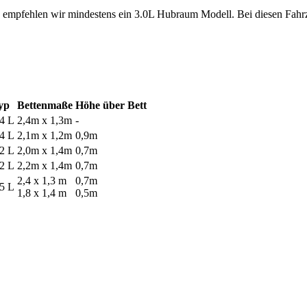
 empfehlen wir mindestens ein 3.0L Hubraum Modell. Bei diesen Fahr
yp
Bettenmaße
Höhe über Bett
.4 L
2,4m x 1,3m
-
.4 L
2,1m x 1,2m
0,9m
,2 L
2,0m x 1,4m
0,7m
,2 L
2,2m x 1,4m
0,7m
2,4 x 1,3 m
0,7m
,5 L
1,8 x 1,4 m
0,5m