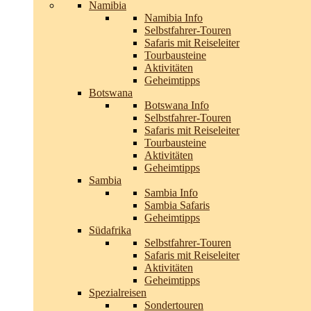
Namibia
Namibia Info
Selbstfahrer-Touren
Safaris mit Reiseleiter
Tourbausteine
Aktivitäten
Geheimtipps
Botswana
Botswana Info
Selbstfahrer-Touren
Safaris mit Reiseleiter
Tourbausteine
Aktivitäten
Geheimtipps
Sambia
Sambia Info
Sambia Safaris
Geheimtipps
Südafrika
Selbstfahrer-Touren
Safaris mit Reiseleiter
Aktivitäten
Geheimtipps
Spezialreisen
Sondertouren