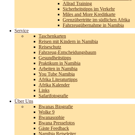
Allrad Training
Sicherheitstipps im Verkehr
Miles and More Kreditkarte
Grenzübertritte im südlichen Afrika
Fahrzeugübernahme in Namibia
Service
Taschenkarten
Reisen mit Kindern in Namibia
Reiseschutz
Fahrzeug-Entscheidungsbaum
Gesundheitstipps
Praktikum in Namibia
Arbeiten in Namibia
You Tube Namibia
Afrika Literaturtipps
Afrika Kalender
Links
Safarifotografie
Über Uns
Bwanas Biografie
Wolke 9
Bwanasophie
Bwana Pressefotos
Gäste Feedback
Namibia Reiseleiter