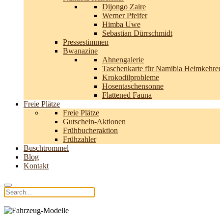
Dijongo Zaire
Werner Pfeifer
Himba Uwe
Sebastian Dürrschmidt
Pressestimmen
Bwanazine
Ahnengalerie
Taschenkarte für Namibia Heimkehre
Krokodilprobleme
Hosentaschensonne
Flattened Fauna
Freie Plätze
Freie Plätze
Gutschein-Aktionen
Frühbucheraktion
Frühzahler
Buschtrommel
Blog
Kontakt