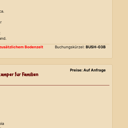
ca.
r
t
and.
d zusätzlichem Bodenzelt
Buchungskürzel:
BUSH-03B
Preise: Auf Anfrage
amper für Familien
bia