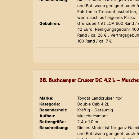
und Botswana geeignet, auch f
Fahrten in Trockenflussbetten,
wenn auch auf eigenes Risiko.
Gebühren:
Grenzübertritt LOA 600 Rand / 
42 Euro. Reinigungsgebühr 400
Rand / ca. 28 € , Vertragsgebüh
100 Rand / ca. 7 €
3B. Bushcamper Cruiser DC 4,2 L - Musche
Marke:
Toyota Landcruiser 4x4
Kategorie:
Double Cab 4,2L
Besonderheit:
Kräftig - Geräumig
Aufbau:
Muschelcamper
Bettengröße:
2,4 x 1,0 m
Beschreibung:
Dieses Model ist für ganz Nami
und Botswana geeignet, auch f