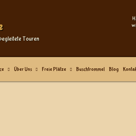
Sprache auswählen
H
e
w
begleitete Touren
ce
Über Uns
Freie Plätze
Buschtrommel
Blog
Kontak