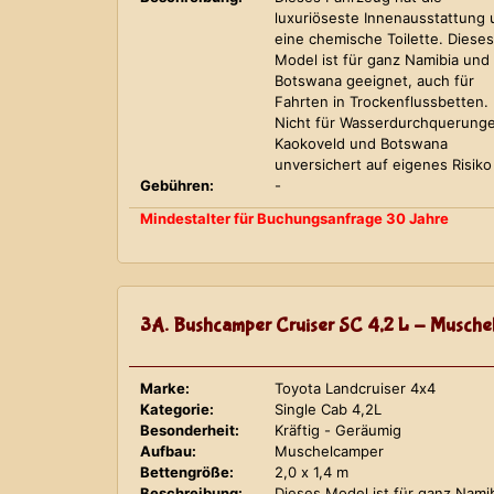
luxuriöseste Innenausstattung
eine chemische Toilette. Dieses
Model ist für ganz Namibia und
Botswana geeignet, auch für
Fahrten in Trockenflussbetten.
Nicht für Wasserdurchquerung
Kaokoveld und Botswana
unversichert auf eigenes Risiko
Gebühren:
-
Mindestalter für Buchungsanfrage 30 Jahre
3A. Bushcamper Cruiser SC 4,2 L - Musche
Marke:
Toyota Landcruiser 4x4
Kategorie:
Single Cab 4,2L
Besonderheit:
Kräftig - Geräumig
Aufbau:
Muschelcamper
Bettengröße:
2,0 x 1,4 m
Beschreibung:
Dieses Model ist für ganz Nami