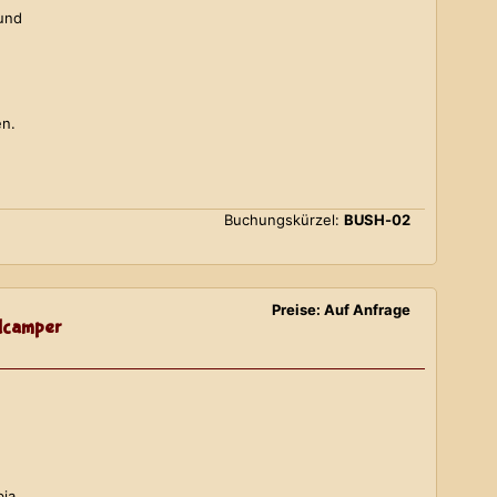
 und
en.
Buchungskürzel:
BUSH-02
Preise: Auf Anfrage
lcamper
bia