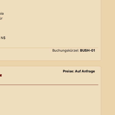
bia
ür
0 N$
Buchungskürzel:
BUSH-01
Preise: Auf Anfrage
e