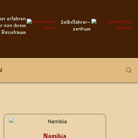
ier erfahren
Selbstfahrer-
ir von ihrem
zentrum
Reisetraum
t
Namibia