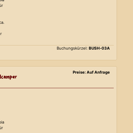
ür
ca.
r
Buchungskürzel:
BUSH-03A
Preise: Auf Anfrage
lcamper
bia
ür