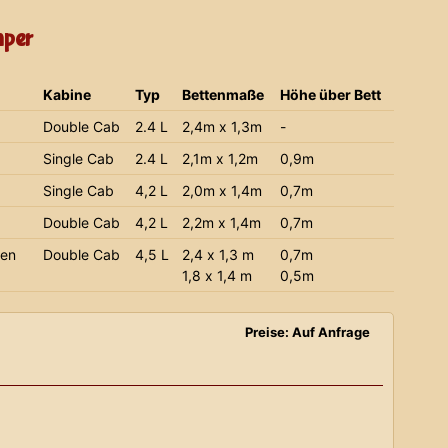
mper
Kabine
Typ
Bettenmaße
Höhe über Bett
Double Cab
2.4 L
2,4m x 1,3m
-
Single Cab
2.4 L
2,1m x 1,2m
0,9m
Single Cab
4,2 L
2,0m x 1,4m
0,7m
Double Cab
4,2 L
2,2m x 1,4m
0,7m
ien
Double Cab
4,5 L
2,4 x 1,3 m
0,7m
1,8 x 1,4 m
0,5m
Preise: Auf Anfrage