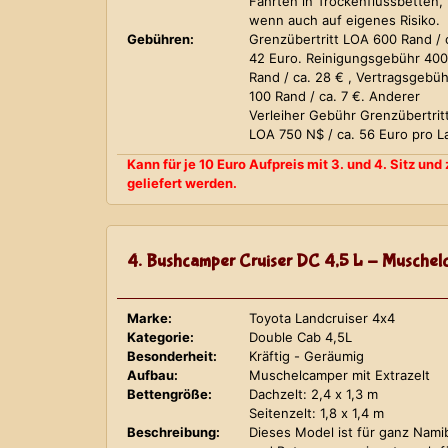
Fahrten in Trockenflussbetten,
wenn auch auf eigenes Risiko.
Gebühren:
Grenzübertritt LOA 600 Rand / 
42 Euro. Reinigungsgebühr 400
Rand / ca. 28 € , Vertragsgebüh
100 Rand / ca. 7 €. Anderer
Verleiher Gebühr Grenzübertrit
LOA 750 N$ / ca. 56 Euro pro L
Kann für je 10 Euro Aufpreis mit 3. und 4. Sitz un
geliefert werden.
4. Bushcamper Cruiser DC 4,5 L - Muschelc
Marke:
Toyota Landcruiser 4x4
Kategorie:
Double Cab 4,5L
Besonderheit:
Kräftig - Geräumig
Aufbau:
Muschelcamper mit Extrazelt
Bettengröße:
Dachzelt: 2,4 x 1,3 m
Seitenzelt: 1,8 x 1,4 m
Beschreibung:
Dieses Model ist für ganz Nami