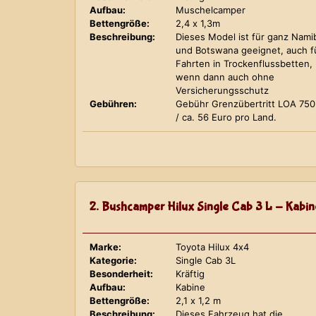
Aufbau:
Muschelcamper
Bettengröße:
2,4 x 1,3m
Beschreibung:
Dieses Model ist für ganz Nami
und Botswana geeignet, auch f
Fahrten in Trockenflussbetten,
wenn dann auch ohne
Versicherungsschutz
Gebühren:
Gebühr Grenzübertritt LOA 75
/ ca. 56 Euro pro Land.
2. Bushcamper Hilux Single Cab 3 L - Kabin
Marke:
Toyota Hilux 4x4
Kategorie:
Single Cab 3L
Besonderheit:
Kräftig
Aufbau:
Kabine
Bettengröße:
2,1 x 1,2 m
Beschreibung:
Dieses Fahrzeug hat die