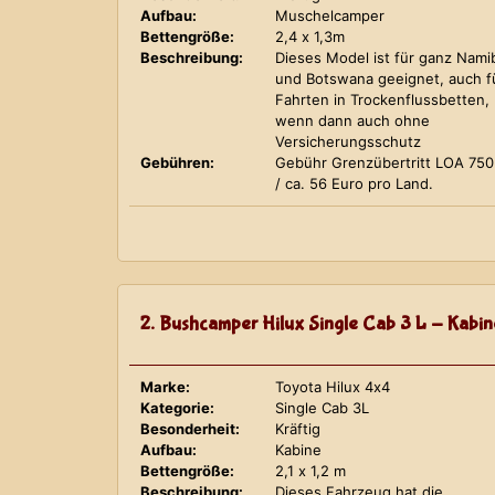
Aufbau:
Muschelcamper
Bettengröße:
2,4 x 1,3m
Beschreibung:
Dieses Model ist für ganz Nami
und Botswana geeignet, auch f
Fahrten in Trockenflussbetten,
wenn dann auch ohne
Versicherungsschutz
Gebühren:
Gebühr Grenzübertritt LOA 75
/ ca. 56 Euro pro Land.
2. Bushcamper Hilux Single Cab 3 L - Kabin
Marke:
Toyota Hilux 4x4
Kategorie:
Single Cab 3L
Besonderheit:
Kräftig
Aufbau:
Kabine
Bettengröße:
2,1 x 1,2 m
Beschreibung:
Dieses Fahrzeug hat die