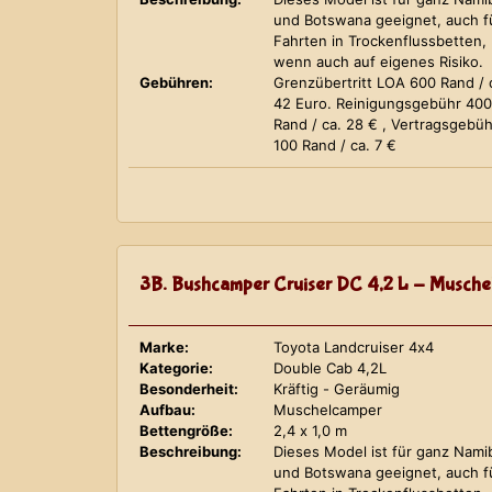
und Botswana geeignet, auch f
Fahrten in Trockenflussbetten,
wenn auch auf eigenes Risiko.
Gebühren:
Grenzübertritt LOA 600 Rand / 
42 Euro. Reinigungsgebühr 400
Rand / ca. 28 € , Vertragsgebüh
100 Rand / ca. 7 €
3B. Bushcamper Cruiser DC 4,2 L - Musche
Marke:
Toyota Landcruiser 4x4
Kategorie:
Double Cab 4,2L
Besonderheit:
Kräftig - Geräumig
Aufbau:
Muschelcamper
Bettengröße:
2,4 x 1,0 m
Beschreibung:
Dieses Model ist für ganz Nami
und Botswana geeignet, auch f