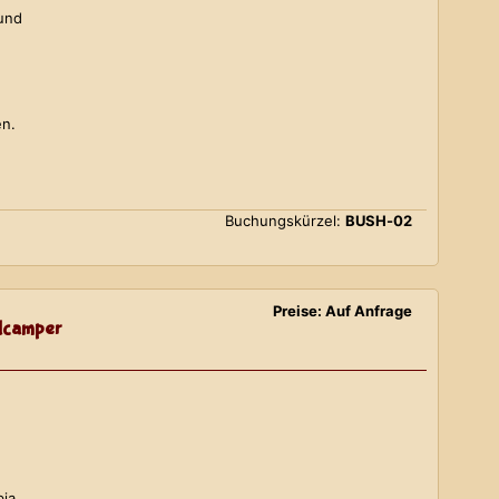
 und
en.
Buchungskürzel:
BUSH-02
Preise: Auf Anfrage
lcamper
bia