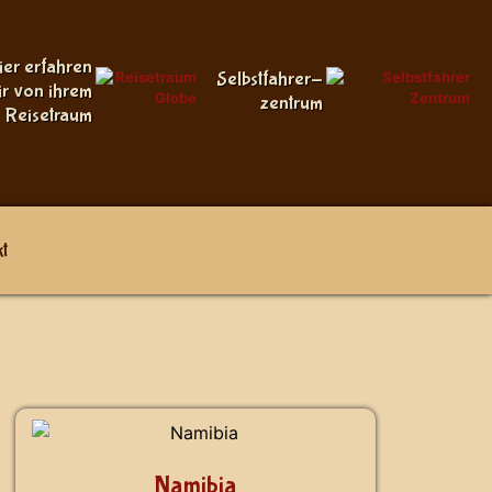
ier erfahren
Selbstfahrer-
ir von ihrem
zentrum
Reisetraum
t
Namibia