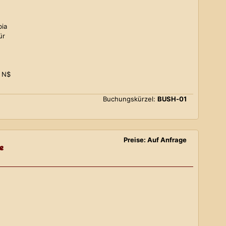
bia
ür
0 N$
Buchungskürzel:
BUSH-01
Preise: Auf Anfrage
e