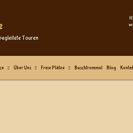
H
e
w
begleitete Touren
ce
Über Uns
Freie Plätze
Buschtrommel
Blog
Kontak