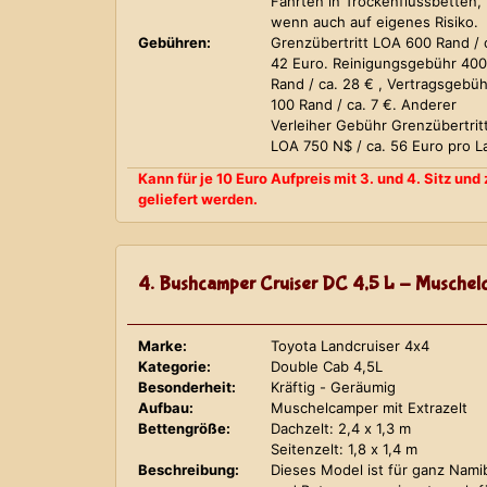
Fahrten in Trockenflussbetten,
wenn auch auf eigenes Risiko.
Gebühren:
Grenzübertritt LOA 600 Rand / 
42 Euro. Reinigungsgebühr 400
Rand / ca. 28 € , Vertragsgebüh
100 Rand / ca. 7 €. Anderer
Verleiher Gebühr Grenzübertrit
LOA 750 N$ / ca. 56 Euro pro L
Kann für je 10 Euro Aufpreis mit 3. und 4. Sitz un
geliefert werden.
4. Bushcamper Cruiser DC 4,5 L - Muschelc
Marke:
Toyota Landcruiser 4x4
Kategorie:
Double Cab 4,5L
Besonderheit:
Kräftig - Geräumig
Aufbau:
Muschelcamper mit Extrazelt
Bettengröße:
Dachzelt: 2,4 x 1,3 m
Seitenzelt: 1,8 x 1,4 m
Beschreibung:
Dieses Model ist für ganz Nami