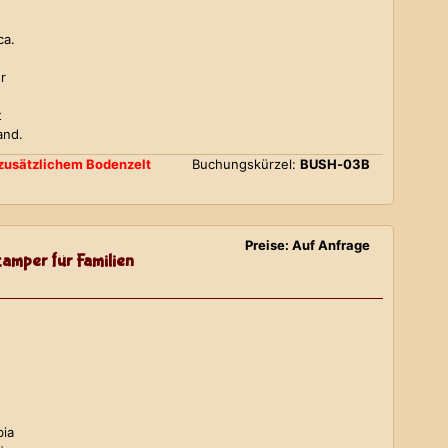
ca.
r
t
and.
d zusätzlichem Bodenzelt
Buchungskürzel:
BUSH-03B
Preise: Auf Anfrage
amper für Familien
bia