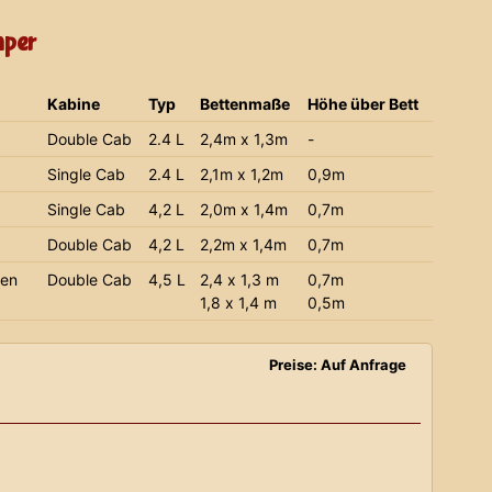
mper
Kabine
Typ
Bettenmaße
Höhe über Bett
Double Cab
2.4 L
2,4m x 1,3m
-
Single Cab
2.4 L
2,1m x 1,2m
0,9m
Single Cab
4,2 L
2,0m x 1,4m
0,7m
Double Cab
4,2 L
2,2m x 1,4m
0,7m
ien
Double Cab
4,5 L
2,4 x 1,3 m
0,7m
1,8 x 1,4 m
0,5m
Preise: Auf Anfrage