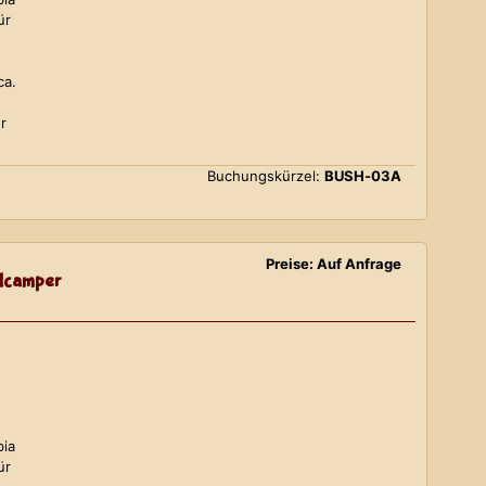
ür
ca.
r
Buchungskürzel:
BUSH-03A
Preise: Auf Anfrage
lcamper
bia
ür