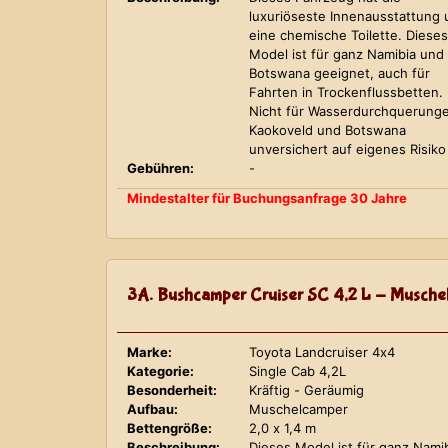
luxuriöseste Innenausstattung
eine chemische Toilette. Dieses
Model ist für ganz Namibia und
Botswana geeignet, auch für
Fahrten in Trockenflussbetten.
Nicht für Wasserdurchquerung
Kaokoveld und Botswana
unversichert auf eigenes Risiko
Gebühren:
-
Mindestalter für Buchungsanfrage 30 Jahre
3A. Bushcamper Cruiser SC 4,2 L - Musche
Marke:
Toyota Landcruiser 4x4
Kategorie:
Single Cab 4,2L
Besonderheit:
Kräftig - Geräumig
Aufbau:
Muschelcamper
Bettengröße:
2,0 x 1,4 m
Beschreibung:
Dieses Model ist für ganz Nami