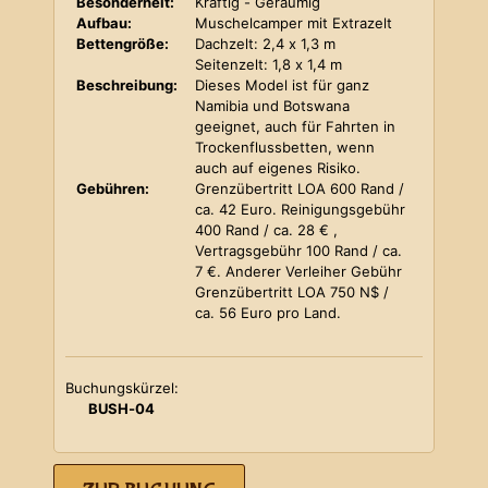
Besonderheit:
Kräftig - Geräumig
Aufbau:
Muschelcamper mit Extrazelt
Bettengröße:
Dachzelt: 2,4 x 1,3 m
Seitenzelt: 1,8 x 1,4 m
Beschreibung:
Dieses Model ist für ganz
Namibia und Botswana
geeignet, auch für Fahrten in
Trockenflussbetten, wenn
auch auf eigenes Risiko.
Gebühren:
Grenzübertritt LOA 600 Rand /
ca. 42 Euro. Reinigungsgebühr
400 Rand / ca. 28 € ,
Vertragsgebühr 100 Rand / ca.
7 €. Anderer Verleiher Gebühr
Grenzübertritt LOA 750 N$ /
ca. 56 Euro pro Land.
Buchungskürzel:
BUSH-04