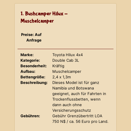
1. Bushcamper Hilux -
Muschelcamper
Preise: Auf
Anfrage
Marke:
Toyota Hilux 4x4
Kategorie:
Double Cab 3L
Besonderheit:
Kräftig
Aufbau:
Muschelcamper
Bettengröße:
2,4 x 1,3m
Beschreibung:
Dieses Model ist für ganz
Namibia und Botswana
geeignet, auch für Fahrten in
Trockenflussbetten, wenn
dann auch ohne
Versicherungsschutz
Gebühren:
Gebühr Grenzübertritt LOA
750 N$ / ca. 56 Euro pro Land.