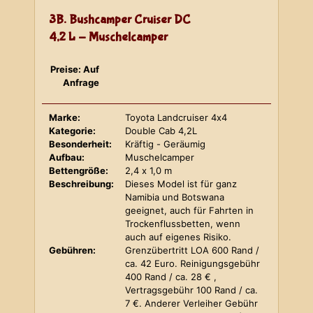
3B. Bushcamper Cruiser DC
4,2 L - Muschelcamper
Preise: Auf
Anfrage
Marke:
Toyota Landcruiser 4x4
Kategorie:
Double Cab 4,2L
Besonderheit:
Kräftig - Geräumig
Aufbau:
Muschelcamper
Bettengröße:
2,4 x 1,0 m
Beschreibung:
Dieses Model ist für ganz
Namibia und Botswana
geeignet, auch für Fahrten in
Trockenflussbetten, wenn
auch auf eigenes Risiko.
Gebühren:
Grenzübertritt LOA 600 Rand /
ca. 42 Euro. Reinigungsgebühr
400 Rand / ca. 28 € ,
Vertragsgebühr 100 Rand / ca.
7 €. Anderer Verleiher Gebühr