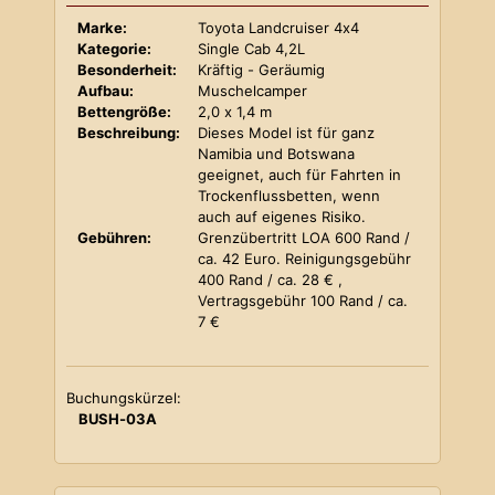
Marke:
Toyota Landcruiser 4x4
Kategorie:
Single Cab 4,2L
Besonderheit:
Kräftig - Geräumig
Aufbau:
Muschelcamper
Bettengröße:
2,0 x 1,4 m
Beschreibung:
Dieses Model ist für ganz
Namibia und Botswana
geeignet, auch für Fahrten in
Trockenflussbetten, wenn
auch auf eigenes Risiko.
Gebühren:
Grenzübertritt LOA 600 Rand /
ca. 42 Euro. Reinigungsgebühr
400 Rand / ca. 28 € ,
Vertragsgebühr 100 Rand / ca.
7 €
Buchungskürzel:
BUSH-03A