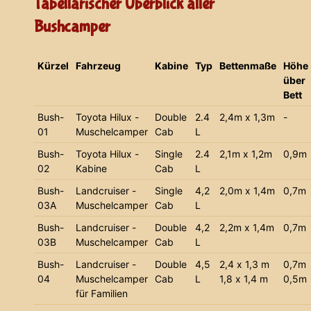
Tabellarischer Überblick aller
Bushcamper
Kürzel
Fahrzeug
Kabine
Typ
Bettenmaße
Höhe
über
Bett
Bush-
Toyota Hilux -
Double
2.4
2,4m x 1,3m
-
01
Muschelcamper
Cab
L
Bush-
Toyota Hilux -
Single
2.4
2,1m x 1,2m
0,9m
02
Kabine
Cab
L
Bush-
Landcruiser -
Single
4,2
2,0m x 1,4m
0,7m
03A
Muschelcamper
Cab
L
Bush-
Landcruiser -
Double
4,2
2,2m x 1,4m
0,7m
03B
Muschelcamper
Cab
L
Bush-
Landcruiser -
Double
4,5
2,4 x 1,3 m
0,7m
04
Muschelcamper
Cab
L
1,8 x 1,4 m
0,5m
für Familien