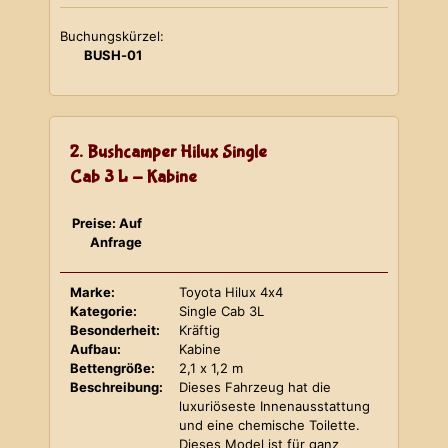
Buchungskürzel:
BUSH-01
2. Bushcamper Hilux Single
Cab 3 L - Kabine
Preise: Auf
Anfrage
Marke:
Toyota Hilux 4x4
Kategorie:
Single Cab 3L
Besonderheit:
Kräftig
Aufbau:
Kabine
Bettengröße:
2,1 x 1,2 m
Beschreibung:
Dieses Fahrzeug hat die
luxuriöseste Innenausstattung
und eine chemische Toilette.
Dieses Model ist für ganz