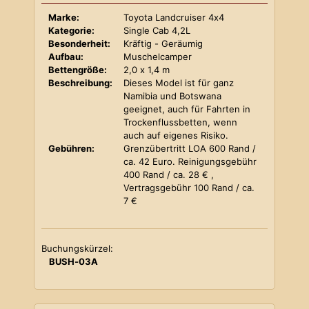
Marke:
Toyota Landcruiser 4x4
Kategorie:
Single Cab 4,2L
Besonderheit:
Kräftig - Geräumig
Aufbau:
Muschelcamper
Bettengröße:
2,0 x 1,4 m
Beschreibung:
Dieses Model ist für ganz
Namibia und Botswana
geeignet, auch für Fahrten in
Trockenflussbetten, wenn
auch auf eigenes Risiko.
Gebühren:
Grenzübertritt LOA 600 Rand /
ca. 42 Euro. Reinigungsgebühr
400 Rand / ca. 28 € ,
Vertragsgebühr 100 Rand / ca.
7 €
Buchungskürzel:
BUSH-03A