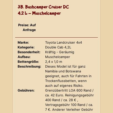
3B. Bushcamper Cruiser DC
4,2 L - Muschelcamper
Preise: Auf
Anfrage
Marke:
Toyota Landcruiser 4x4
Kategorie:
Double Cab 4,2L
Besonderheit:
Kräftig - Geräumig
Aufbau:
Muschelcamper
Bettengröße:
2,4 x 1,0 m
Beschreibung:
Dieses Model ist für ganz
Namibia und Botswana
geeignet, auch für Fahrten in
Trockenflussbetten, wenn
auch auf eigenes Risiko.
Gebühren:
Grenzübertritt LOA 600 Rand /
ca. 42 Euro. Reinigungsgebühr
400 Rand / ca. 28 € ,
Vertragsgebühr 100 Rand / ca.
7 €. Anderer Verleiher Gebühr