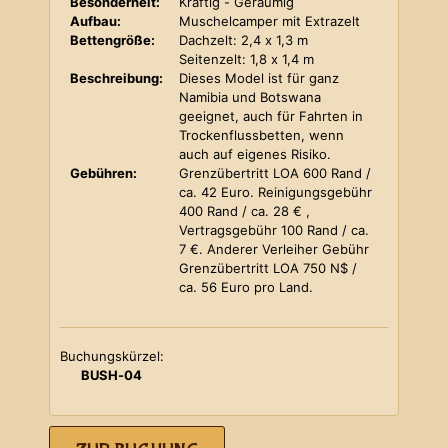
Besonderheit:
Kräftig - Geräumig
Aufbau:
Muschelcamper mit Extrazelt
Bettengröße:
Dachzelt: 2,4 x 1,3 m
Seitenzelt: 1,8 x 1,4 m
Beschreibung:
Dieses Model ist für ganz
Namibia und Botswana
geeignet, auch für Fahrten in
Trockenflussbetten, wenn
auch auf eigenes Risiko.
Gebühren:
Grenzübertritt LOA 600 Rand /
ca. 42 Euro. Reinigungsgebühr
400 Rand / ca. 28 € ,
Vertragsgebühr 100 Rand / ca.
7 €. Anderer Verleiher Gebühr
Grenzübertritt LOA 750 N$ /
ca. 56 Euro pro Land.
Buchungskürzel:
BUSH-04