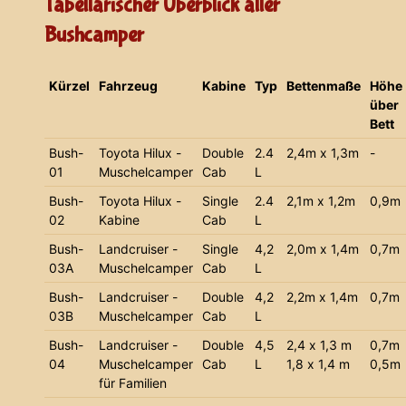
Tabellarischer Überblick aller
Bushcamper
Kürzel
Fahrzeug
Kabine
Typ
Bettenmaße
Höhe
über
Bett
Bush-
Toyota Hilux -
Double
2.4
2,4m x 1,3m
-
01
Muschelcamper
Cab
L
Bush-
Toyota Hilux -
Single
2.4
2,1m x 1,2m
0,9m
02
Kabine
Cab
L
Bush-
Landcruiser -
Single
4,2
2,0m x 1,4m
0,7m
03A
Muschelcamper
Cab
L
Bush-
Landcruiser -
Double
4,2
2,2m x 1,4m
0,7m
03B
Muschelcamper
Cab
L
Bush-
Landcruiser -
Double
4,5
2,4 x 1,3 m
0,7m
04
Muschelcamper
Cab
L
1,8 x 1,4 m
0,5m
für Familien