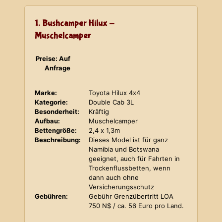
1. Bushcamper Hilux -
Muschelcamper
Preise: Auf
Anfrage
Marke:
Toyota Hilux 4x4
Kategorie:
Double Cab 3L
Besonderheit:
Kräftig
Aufbau:
Muschelcamper
Bettengröße:
2,4 x 1,3m
Beschreibung:
Dieses Model ist für ganz
Namibia und Botswana
geeignet, auch für Fahrten in
Trockenflussbetten, wenn
dann auch ohne
Versicherungsschutz
Gebühren:
Gebühr Grenzübertritt LOA
750 N$ / ca. 56 Euro pro Land.