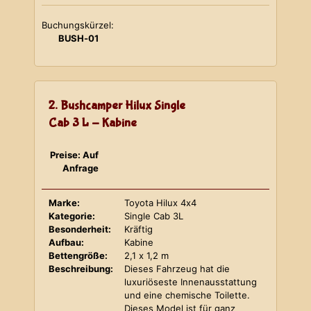
Buchungskürzel:
BUSH-01
2. Bushcamper Hilux Single
Cab 3 L - Kabine
Preise: Auf
Anfrage
Marke:
Toyota Hilux 4x4
Kategorie:
Single Cab 3L
Besonderheit:
Kräftig
Aufbau:
Kabine
Bettengröße:
2,1 x 1,2 m
Beschreibung:
Dieses Fahrzeug hat die
luxuriöseste Innenausstattung
und eine chemische Toilette.
Dieses Model ist für ganz