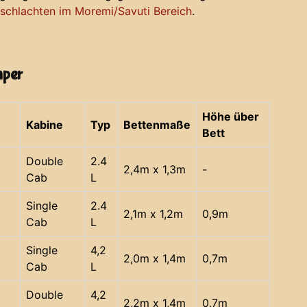
chlachten im Moremi/Savuti Bereich
.
mper
Höhe über
Kabine
Typ
Bettenmaße
Bett
Double
2.4
2,4m x 1,3m
-
Cab
L
Single
2.4
2,1m x 1,2m
0,9m
Cab
L
Single
4,2
2,0m x 1,4m
0,7m
Cab
L
Double
4,2
2,2m x 1,4m
0,7m