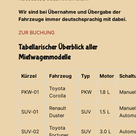
Wir sind bei Übernahme und Übergabe der
Fahrzeuge immer deutschsprachig mit dabei.
ZUR BUCHUNG
Tabellarischer Überblick aller
Mietwagenmodelle
Kürzel
Fahrzeug
Typ
Motor
Schalt
Toyota
PKW-01
PKW
1.8 L
Manuel
Corolla
Renault
Manuell
SUV-01
SUV
1.5 L
Duster
Automa
Toyota
SUV-02
SUV
3.0 L
Automa
Fortuner