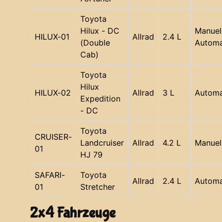
Toyota
Hilux - DC
Manuell
HILUX-01
Allrad
2.4 L
(Double
Automa
Cab)
Toyota
Hilux
HILUX-02
Allrad
3 L
Automa
Expedition
- DC
Toyota
CRUISER-
Landcruiser
Allrad
4.2 L
Manuel
01
HJ 79
SAFARI-
Toyota
Allrad
2.4 L
Automa
01
Stretcher
2x4 Fahrzeuge