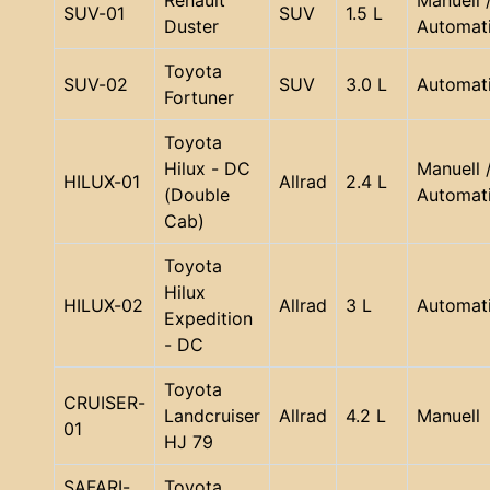
Renault
Manuell 
SUV-01
SUV
1.5 L
Duster
Automat
Toyota
SUV-02
SUV
3.0 L
Automat
Fortuner
Toyota
Hilux - DC
Manuell 
HILUX-01
Allrad
2.4 L
(Double
Automat
Cab)
Toyota
Hilux
HILUX-02
Allrad
3 L
Automat
Expedition
- DC
Toyota
CRUISER-
Landcruiser
Allrad
4.2 L
Manuell
01
HJ 79
SAFARI-
Toyota