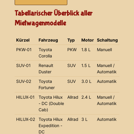
Tabellarischer Überblick aller
Mietwagenmodelle
Kürzel
Fahrzeug
Typ
Motor
Schaltung
PKW-01
Toyota
PKW
1.8 L
Manuell
Corolla
SUV-01
Renault
SUV
1.5 L
Manuell /
Duster
Automatik
SUV-02
Toyota
SUV
3.0 L
Automatik
Fortuner
HILUX-01
Toyota Hilux
Allrad
2.4 L
Manuell /
- DC (Double
Automatik
Cab)
HILUX-02
Toyota Hilux
Allrad
3 L
Automatik
Expedition -
DC