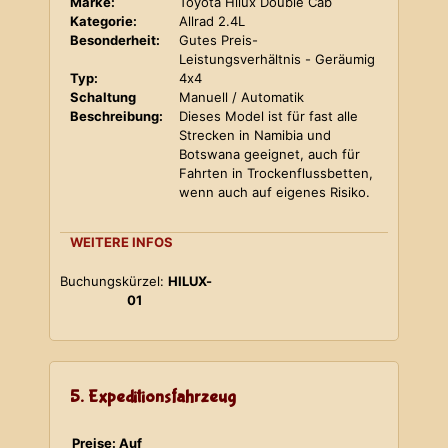
Marke:
Toyota Hilux Double Cab
Kategorie:
Allrad 2.4L
Besonderheit:
Gutes Preis-
Leistungsverhältnis - Geräumig
Typ:
4x4
Schaltung
Manuell / Automatik
Beschreibung:
Dieses Model ist für fast alle
Strecken in Namibia und
Botswana geeignet, auch für
Fahrten in Trockenflussbetten,
wenn auch auf eigenes Risiko.
WEITERE INFOS
Buchungskürzel:
HILUX-
01
5. Expeditionsfahrzeug
Preise: Auf